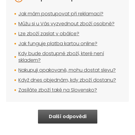
Jak mám postupovat při reklamaci?
Můžu si u Vás vyzvednout zboží osobně?
Lze zboží zaslat v obálce?
Jak funguje platba kartou online?
Kdy bude dostupné zboží, které není
skladem?
Nakupuji opakovaně, mohu dostat slevu?
Když dnes objednám, kdy zboží dostanu?
Zasíláte zboží také na Slovensko?
Další odpovědi