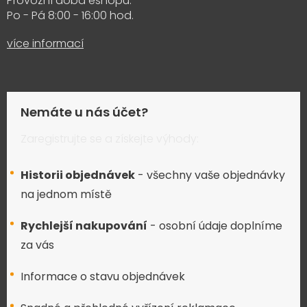
Provozní doba eshopu:
Po - Pá 8:00 - 16:00 hod.
více informací
Nemáte u nás účet?
Zaregistrujte se a získejte výhody:
Historii objednávek
- všechny vaše objednávky
na jednom místě
Rychlejší nakupování
- osobní údaje doplníme
za vás
Informace o stavu objednávek