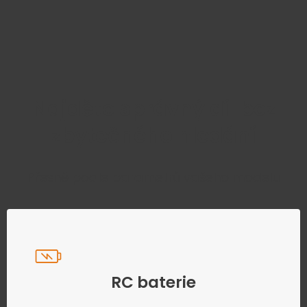
Najděte správný díl bez
zbytečného hledání
Přesně podle parametrů vašeho modelu
RC baterie