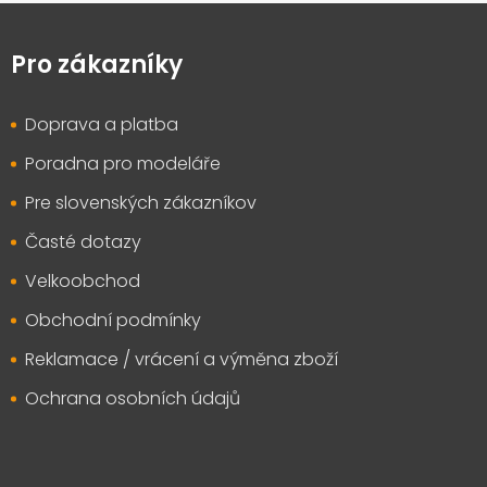
Z
á
p
Pro zákazníky
a
t
Doprava a platba
í
Poradna pro modeláře
Pre slovenských zákazníkov
Časté dotazy
Velkoobchod
Obchodní podmínky
Reklamace / vrácení a výměna zboží
Ochrana osobních údajů