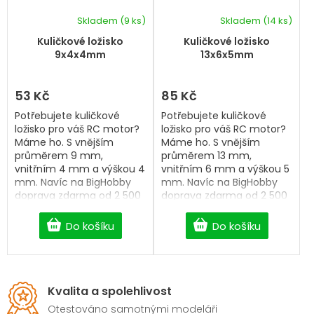
Skladem
(9 ks)
Skladem
(14 ks)
Průměrné
hodnocení
Kuličkové ložisko
Kuličkové ložisko
produktu
9x4x4mm
13x6x5mm
je
5,0
z
53 Kč
85 Kč
5
Potřebujete kuličkové
Potřebujete kuličkové
hvězdiček.
ložisko pro váš RC motor?
ložisko pro váš RC motor?
Máme ho. S vnějším
Máme ho. S vnějším
průměrem 9 mm,
průměrem 13 mm,
vnitřním 4 mm a výškou 4
vnitřním 6 mm a výškou 5
mm. Navíc na BigHobby
mm. Navíc na BigHobby
doprava zdarma od 2 500
doprava zdarma od 2 500
Kč.
Kč.
Do košíku
Do košíku
Kvalita a spolehlivost
Otestováno samotnými modeláři