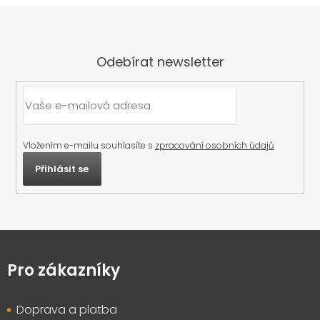
Odebírat newsletter
Vložením e-mailu souhlasíte s
zpracování osobních údajů
Přihlásit se
Z
á
p
Pro zákazníky
a
t
Doprava a platba
í