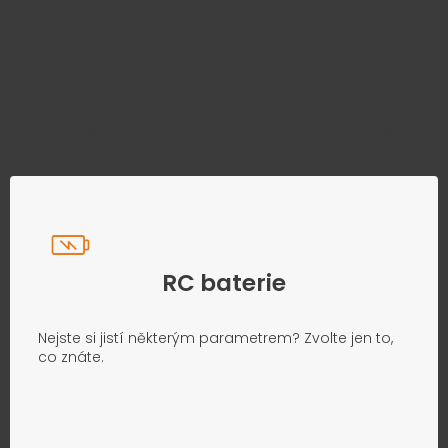
Najděte správný díl bez
zbytečného hledání
Přesně podle parametrů vašeho modelu
RC baterie
Nejste si jistí některým parametrem? Zvolte jen to,
co znáte.