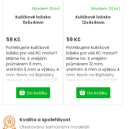
Skladem
(5 ks)
Skladem
(12 ks)
Kuličkové ložisko
Kuličkové ložisko
11x5x4mm
12x4x4mm
59 Kč
59 Kč
Potřebujete kuličkové
Potřebujete kuličkové
ložisko pro váš RC motor?
ložisko pro váš RC motor?
Máme ho. S vnějším
Máme ho. S vnějším
průměrem 11 mm,
průměrem 12 mm,
vnitřním 5 mm a výškou 4
vnitřním 4 mm a výškou 4
mm. Navíc na BigHobby
mm. Navíc na BigHobby
doprava zdarma od 2 500
doprava zdarma od 2 500
Kč.
Kč.
Do košíku
Do košíku
Kvalita a spolehlivost
Otestováno samotnými modeláři