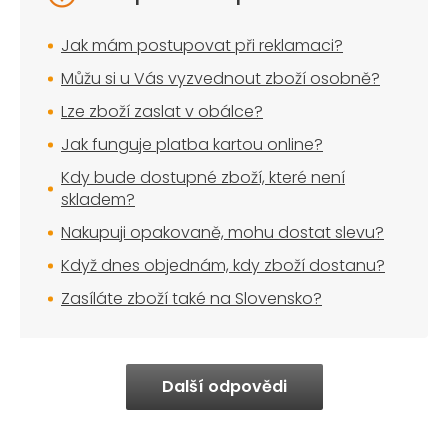
Jak mám postupovat při reklamaci?
Můžu si u Vás vyzvednout zboží osobně?
Lze zboží zaslat v obálce?
Jak funguje platba kartou online?
Kdy bude dostupné zboží, které není
skladem?
Nakupuji opakovaně, mohu dostat slevu?
Když dnes objednám, kdy zboží dostanu?
Zasíláte zboží také na Slovensko?
Další odpovědi