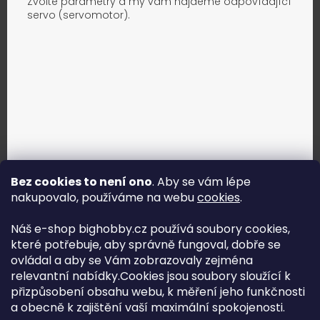
Zvolte parametry a my vám najdeme odpovídající
servo (servomotor).
Bez cookies to není ono
. Aby se vám lépe
nakupovalo, používáme na webu
cookies
.
Jak vybrat správné servo?
Náš e-shop bighobby.cz používá soubory cookies,
které potřebuje, aby správně fungoval, dobře se
Najít správné servo
ovládal a aby se Vám zobrazovaly zejména
relevantní nabídky.Cookies jsou soubory sloužící k
přizpůsobení obsahu webu, k měření jeho funkčnosti
a obecně k zajištění vaší maximální spokojenosti.