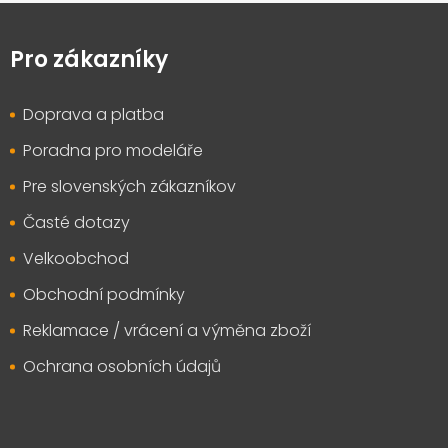
Z
á
p
Pro zákazníky
a
t
Doprava a platba
í
Poradna pro modeláře
Pre slovenských zákazníkov
Časté dotazy
Velkoobchod
Obchodní podmínky
Reklamace / vrácení a výměna zboží
Ochrana osobních údajů