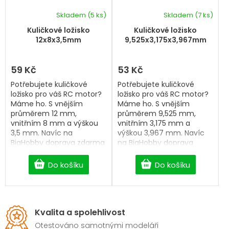
Skladem
(5 ks)
Skladem
(7 ks)
Kuličkové ložisko
Kuličkové ložisko
12x8x3,5mm
9,525x3,175x3,967mm
59 Kč
53 Kč
Potřebujete kuličkové
Potřebujete kuličkové
ložisko pro váš RC motor?
ložisko pro váš RC motor?
Máme ho. S vnějším
Máme ho. S vnějším
průměrem 12 mm,
průměrem 9,525 mm,
vnitřním 8 mm a výškou
vnitřním 3,175 mm a
3,5 mm. Navíc na
výškou 3,967 mm. Navíc
BigHobby doprava zdarma
na BigHobby doprava
od 2 500 Kč.
zdarma od 2 500 Kč.
Do košíku
Do košíku
Kvalita a spolehlivost
Otestováno samotnými modeláři