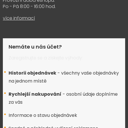
Provozní doba eshopu:
Po - Pá 8:00 - 16:00 hod.
více informací
Nemáte u nás účet?
Zaregistrujte se a získejte výhody:
Historii objednávek
- všechny vaše objednávky
na jednom místě
Rychlejší nakupování
- osobní údaje doplníme
za vás
Informace o stavu objednávek