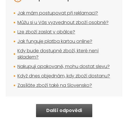
Jak mám postupovat při reklamaci?
Můžu si u Vás vyzvednout zboží osobně?
Lze zboží zaslat v obálce?
Jak funguje platba kartou online?
Kdy bude dostupné zboží, které není
skladem?
Nakupuji opakovaně, mohu dostat slevu?
Když dnes objednám, kdy zboží dostanu?
Zasíláte zboží také na Slovensko?
Další odpovědi