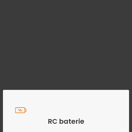
Najděte správný díl bez
zbytečného hledání
Přesně podle parametrů vašeho modelu
RC baterie