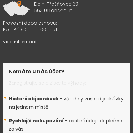
Dolní Třešňovec 30
563 01 Lanškroun
Provozní doba eshopu:
Po - Pá 8:00 - 16:00 hod.
více informací
Nemáte u nás účet?
Zaregistrujte se a získejte výhody:
Historii objednávek
- všechny vaše objednávky
na jednom místě
Rychlejší nakupování
- osobní údaje doplníme
za vás