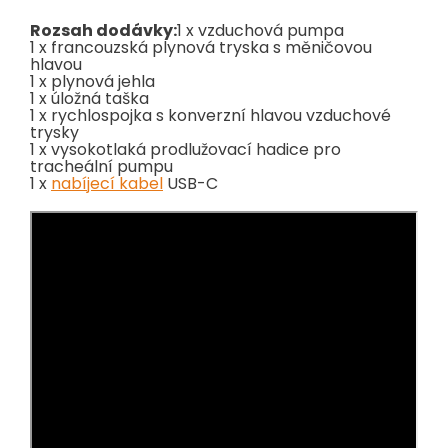
Rozsah dodávky:
1 x vzduchová pumpa
1 x francouzská plynová tryska s měničovou
hlavou
1 x plynová jehla
1 x úložná taška
1 x rychlospojka s konverzní hlavou vzduchové
trysky
1 x vysokotlaká prodlužovací hadice pro
tracheální pumpu
1 x
nabíjecí kabel
USB-C