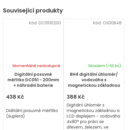
Související produkty
Kód:
DC0510200
Kód:
OS00B48
Momentálně nedostupné
Skladem
(>50 ks)
Průměrné
hodnocení
Digitální posuvné
BH4 digitální úhloměr/
produktu
měřítko DC051 - 200mm
vodováha s
je
+ náhradní baterie
magnetickou základnou
5,0
a LCD displejem
z
438 Kč
388 Kč
5
Digitální úhloměr s
hvězdiček.
Diditální posuvné měřítko
magnetickou základnou a
(šuplera)
LCD displejem - vodováha
4x90° pro práci se
dřevem, železem, ve