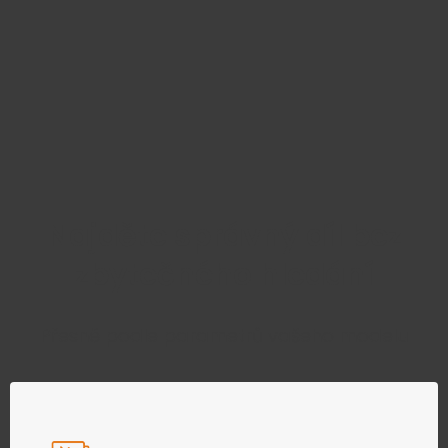
Najděte správný díl bez
zbytečného hledání
Přesně podle parametrů vašeho modelu