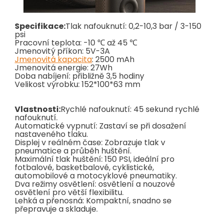
Specifikace:
Tlak nafouknutí: 0,2-10,3 bar / 3-150
psi
Pracovní teplota: -10 ℃ až 45 ℃
Jmenovitý příkon: 5V-3A
Jmenovitá kapacita
: 2500 mAh
Jmenovitá energie: 27Wh
Doba nabíjení: přibližně 3,5 hodiny
Velikost výrobku: 152*100*63 mm
Vlastnosti:
Rychlé nafouknutí: 45 sekund rychlé
nafouknutí.
Automatické vypnutí: Zastaví se při dosažení
nastaveného tlaku.
Displej v reálném čase: Zobrazuje tlak v
pneumatice a průběh huštění.
Maximální tlak huštění: 150 PSI, ideální pro
fotbalové, basketbalové, cyklistické,
automobilové a motocyklové pneumatiky.
Dva režimy osvětlení: osvětlení a nouzové
osvětlení pro větší flexibilitu.
Lehká a přenosná: Kompaktní, snadno se
přepravuje a skladuje.