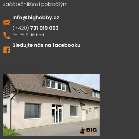
info
@
bighobby.cz
731 019 093
Sledujte nás na facebooku
Výdejna zboží