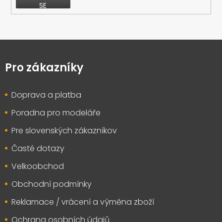
SE
Z
á
p
Pro zákazníky
a
t
Doprava a platba
í
Poradna pro modeláře
Pre slovenských zákazníkov
Časté dotazy
Velkoobchod
Obchodní podmínky
Reklamace / vrácení a výměna zboží
Ochrana osobních údajů