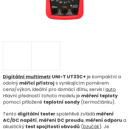
Digitální multimetr
UNI-T UT33C+
je kompaktní a
odolný
měřicí přístroj
s vynikajícím poměrem
cena/výkon, ideální pro domácí dílnu, servis i
auto
.
Hlavní předností tohoto modelu je
měření teploty
pomocí přiložené
teplotní sondy
(termočlánku).
Tento
digitální tester
spolehlivě zvládá
měření
AC/DC napětí
,
měření DC proudu
,
měření odporu
a
akustický
test spojitosti obvodů
(
bzučák
). Je