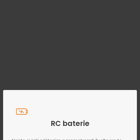
Najděte správný díl bez
zbytečného hledání
Přesně podle parametrů vašeho modelu
RC baterie