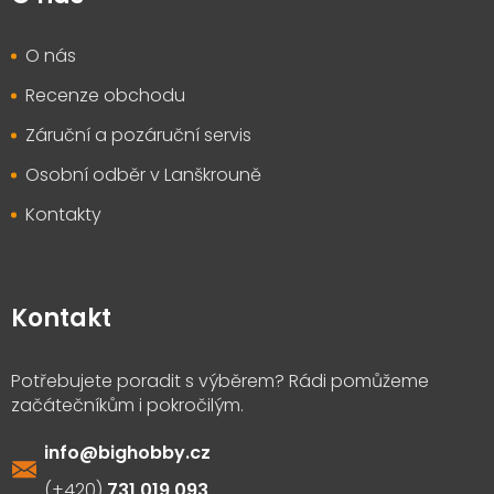
O nás
Recenze obchodu
Záruční a pozáruční servis
Osobní odběr v Lanškrouně
Kontakty
Kontakt
info
@
bighobby.cz
731 019 093