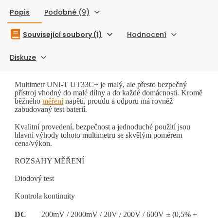
Popis
Podobné (9)
Související soubory (1)
Hodnocení
Diskuze
Multimetr UNI-T UT33C+ je malý, ale přesto bezpečný
přístroj vhodný do malé dílny a do každé domácnosti. Kromě
běžného
měření
napětí, proudu a odporu má rovněž
zabudovaný test baterií.
Kvalitní provedení, bezpečnost a jednoduché použití jsou
hlavní výhody tohoto multimetru se skvělým poměrem
cena/výkon.
ROZSAHY MĚŘENÍ
Diodový test
Kontrola kontinuity
DC
200mV / 2000mV / 20V / 200V / 600V ± (0,5% +