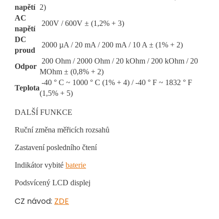
napětí
2)
AC
200V / 600V ± (1,2% + 3)
napětí
DC
2000 µA / 20 mA / 200 mA / 10 A ± (1% + 2)
proud
200 Ohm / 2000 Ohm / 20 kOhm / 200 kOhm / 20
Odpor
MOhm ± (0,8% + 2)
-40 ° C ~ 1000 ° C (1% + 4) / -40 ° F ~ 1832 ° F
Teplota
(1,5% + 5)
DALŠÍ FUNKCE
Ruční změna měřicích rozsahů
Zastavení posledního čtení
Indikátor vybité
baterie
Podsvícený LCD displej
CZ návod:
ZDE