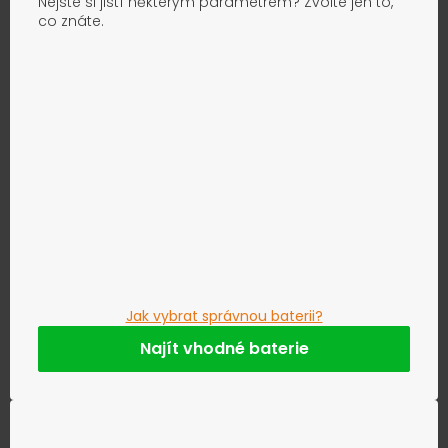
Nejste si jistí některým parametrem? Zvolte jen to,
co znáte.
Jak vybrat správnou baterii?
Najít vhodné baterie