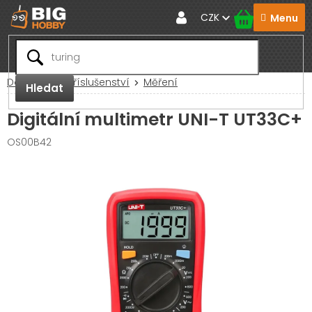
Přejít
CZK
na
obsah
Domů
RC Příslušenství
Měření
Hledat
Digitální multimetr UNI-T UT33C+
OS00B42