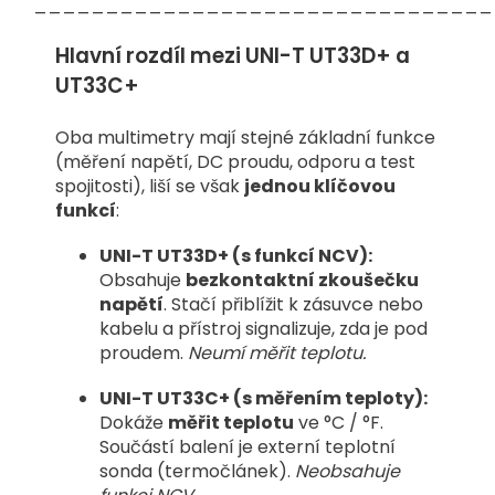
________________________________
Hlavní rozdíl mezi UNI-T UT33D+ a
UT33C+
Oba multimetry mají stejné základní funkce
(měření napětí, DC proudu, odporu a test
spojitosti), liší se však
jednou klíčovou
funkcí
:
UNI-T UT33D+ (s funkcí NCV):
Obsahuje
bezkontaktní zkoušečku
napětí
. Stačí přiblížit k zásuvce nebo
kabelu a přístroj signalizuje, zda je pod
proudem.
Neumí měřit teplotu.
UNI-T UT33C+ (s měřením teploty):
Dokáže
měřit teplotu
ve °C / °F.
Součástí balení je externí teplotní
sonda (termočlánek).
Neobsahuje