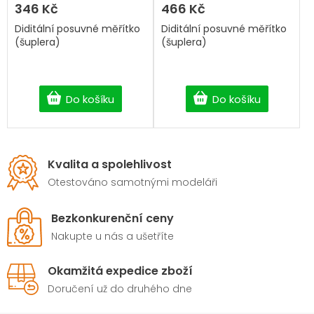
346 Kč
466 Kč
Diditální posuvné měřítko
Diditální posuvné měřítko
(šuplera)
(šuplera)
Do košíku
Do košíku
Kvalita a spolehlivost
Otestováno samotnými modeláři
Bezkonkurenční ceny
Nakupte u nás a ušetříte
Okamžitá expedice zboží
Doručení už do druhého dne