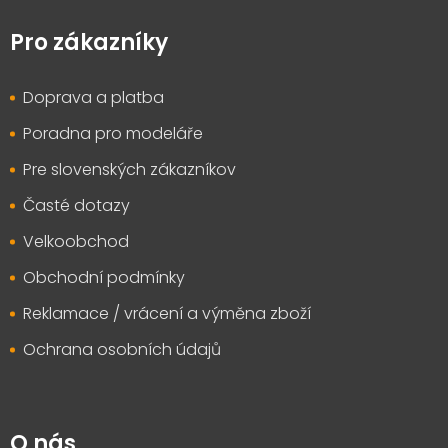
á
p
Pro zákazníky
a
t
Doprava a platba
í
Poradna pro modeláře
Pre slovenských zákazníkov
Časté dotazy
Velkoobchod
Obchodní podmínky
Reklamace / vrácení a výměna zboží
Ochrana osobních údajů
O nás