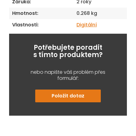
Záruka
:
2 roky
Hmotnost
:
0.268 kg
Vlastnosti
:
Digitální
Potřebujete poradit
s tímto produktem?
nebo napište váš problém přes
formulář:
Položit dotaz