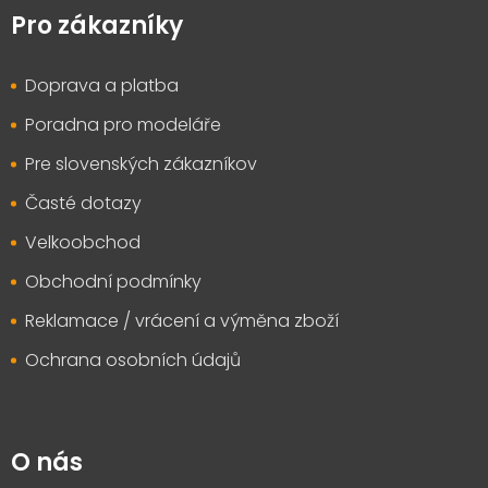
p
Pro zákazníky
a
t
Doprava a platba
í
Poradna pro modeláře
Pre slovenských zákazníkov
Časté dotazy
Velkoobchod
Obchodní podmínky
Reklamace / vrácení a výměna zboží
Ochrana osobních údajů
O nás