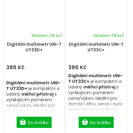
Skladem
(15 ks)
Skladem
(16 ks)
Digitální multimetr UNI-T
Digitální multimetr UNI-T
UT33D+
UT33C+
386 Kč
386 Kč
Digitální multimetr UNI-
T UT33C+
je kompaktní a
Digitální multimetr UNI-
odolný
měřicí přístroj
s
T UT33D+
je kompaktní a
vynikajícím poměrem
odolný
měřicí přístroj
s
cena/výkon, ideální pro
vynikajícím poměrem
domácí dílnu, servis i auto.
cena/výkon, ideální pro
Hlavní předností tohoto
domácí elektroinstalace,
modelu je
měření
dílnu i servis. Hlavní
teploty
pomocí přiložené
předností tohoto modelu
Do košíku
Do košíku
teplotní sondy
je integrovaná funkce
(termočlánku).