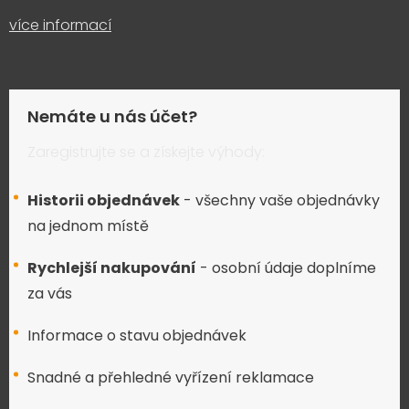
více informací
Nemáte u nás účet?
Zaregistrujte se a získejte výhody:
Historii objednávek
- všechny vaše objednávky
na jednom místě
Rychlejší nakupování
- osobní údaje doplníme
za vás
Informace o stavu objednávek
Snadné a přehledné vyřízení reklamace