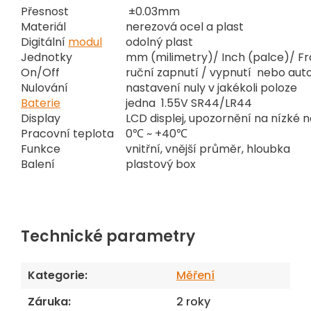
Přesnost
±0.03mm
Materiál
nerezová ocel a plast
Digitální
modul
odolný plast
Jednotky
mm (milimetry)/ Inch (palce)/ F
On/Off
ruční zapnutí / vypnutí nebo au
Nulování
nastavení nuly v jakékoli poloze
Baterie
jedna 1.55V SR44/LR44
Display
LCD displej, upozornění na nízké n
Pracovní teplota
0℃ ~ +40℃
Funkce
vnitřní, vnější průměr, hloubka
Balení
plastový box
Technické parametry
Kategorie
:
Měření
Záruka
:
2 roky