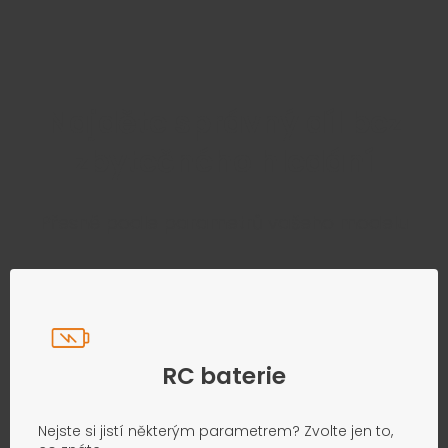
Najděte správný díl bez
zbytečného hledání
Přesně podle parametrů vašeho modelu
RC baterie
Nejste si jistí některým parametrem? Zvolte jen to,