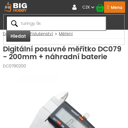
Přejít
CZK
na
obsah
Domů
RC Příslušenství
Měření
Hledat
Digitální posuvné měřítko DC079
- 200mm + náhradní baterie
DC0790200