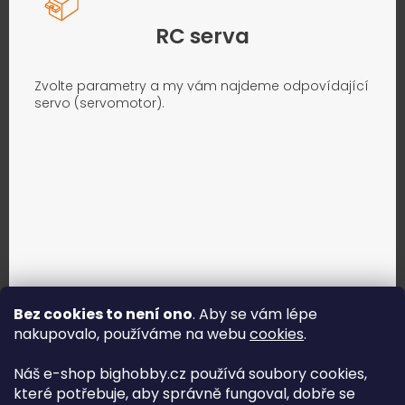
RC serva
Zvolte parametry a my vám najdeme odpovídající
servo (servomotor).
Bez cookies to není ono
. Aby se vám lépe
nakupovalo, používáme na webu
cookies
.
Jak vybrat správné servo?
Náš e-shop bighobby.cz používá soubory cookies,
které potřebuje, aby správně fungoval, dobře se
Najít správné servo