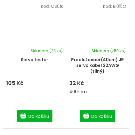
Kód:
OS01K
Kód:
BI015O
Skladem
(28 ks)
Skladem
(>50 ks)
Servo tester
Prodlužovací (40cm) JR
servo kabel 22AWG
(silný)
105 Kč
32 Kč
400mm
Do košíku
Do košíku