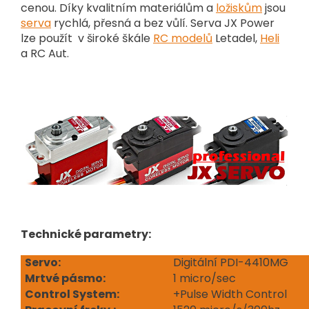
cenou. Díky kvalitním materiálům a
ložiskům
jsou
serva
rychlá, přesná a bez vůlí. Serva JX Power
lze použít v široké škále
RC modelů
Letadel,
Heli
a RC Aut.
Technické parametry:
Servo:
Digitální PDI-4410MG
Mrtvé pásmo:
1 micro/sec
Control System:
+Pulse Width Control