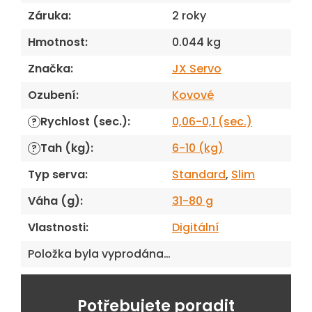
Záruka
:
2 roky
Hmotnost
:
0.044 kg
Značka
:
JX Servo
Ozubení
:
Kovové
Rychlost (sec.)
:
0,06-0,1 (sec.)
?
Tah (kg)
:
6-10 (kg)
?
Typ serva
:
Standard
,
Slim
Váha (g)
:
31-80 g
Vlastnosti
:
Digitální
Položka byla vyprodána…
Potřebujete poradit