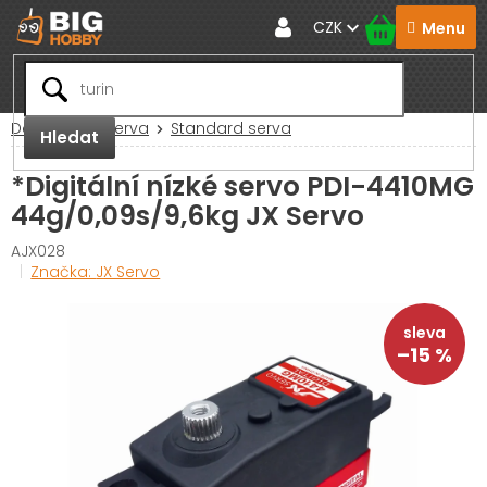
Přejít
CZK
na
obsah
Domů
RC Serva
Standard serva
Hledat
*Digitální nízké servo PDI-4410MG
44g/0,09s/9,6kg JX Servo
AJX028
Značka:
JX Servo
–15 %