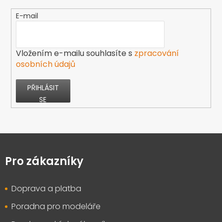
E-mail
Vložením e-mailu souhlasíte s
zpracování
osobních údajů
PŘIHLÁSIT
SE
Z
á
p
Pro zákazníky
a
t
Doprava a platba
í
Poradna pro modeláře