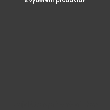
s výběrem produktu?
Najděte správný díl bez