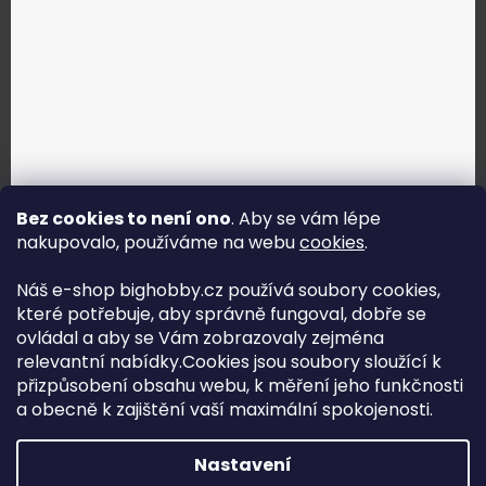
Bez cookies to není ono
. Aby se vám lépe
nakupovalo, používáme na webu
cookies
.
Jak vybrat správné servo?
Náš e-shop bighobby.cz používá soubory cookies,
které potřebuje, aby správně fungoval, dobře se
Najít správné servo
ovládal a aby se Vám zobrazovaly zejména
relevantní nabídky.Cookies jsou soubory sloužící k
přizpůsobení obsahu webu, k měření jeho funkčnosti
a obecně k zajištění vaší maximální spokojenosti.
Copyright (c) 2016 -2026 Big hobby.cz - všechna práva
Nastavení
vyhrazena