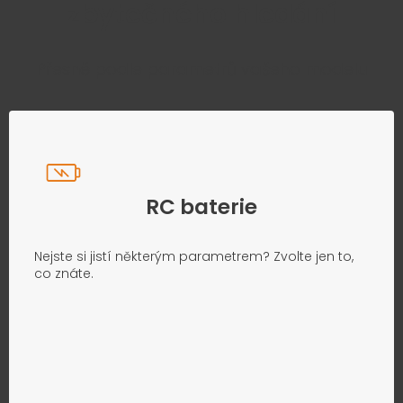
zbytečného hledání
Přesně podle parametrů vašeho modelu
RC baterie
Nejste si jistí některým parametrem? Zvolte jen to,
co znáte.