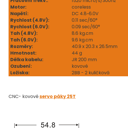
Pracovní frekv.:
1520 micro/s/300hz
Motor:
coreless
Napětí:
DC 4.8~6.0V
Rychlost (4.8V):
0.11 sec/60°
Rychlost (6.0V):
0.09 sec/60°
Tah (4.8V):
8.6 kg.cm
Tah (6.0V):
9.6 kg.cm
Rozměry:
40.9 x 20.3 x 26.5mm
Hmotnost:
44 g
Délka kabelu:
JR 200 mm
Ozubení:
kovové
Ložisk
a:
2BB - 2 kuličková
CNC- kovové
servo páky 25T