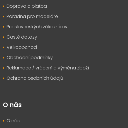
t
Doprava a platba
í
Poradna pro modeláře
Pre slovenských zákazníkov
Časté dotazy
Velkoobchod
Obchodní podmínky
Reklamace / vrácení a výměna zboží
Ochrana osobních údajů
O nás
O nás