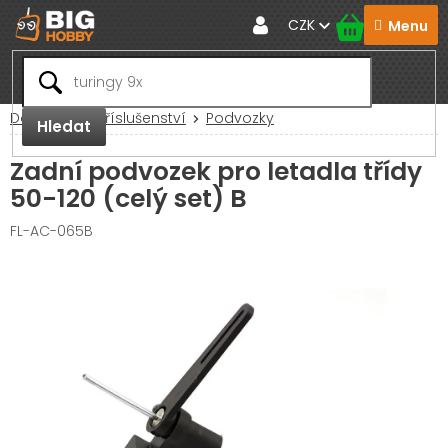
Přejít
CZK
na
obsah
Domů
RC Příslušenství
Podvozky
Hledat
Zadní podvozek pro letadla třídy
50-120 (celý set) B
FL-AC-065B