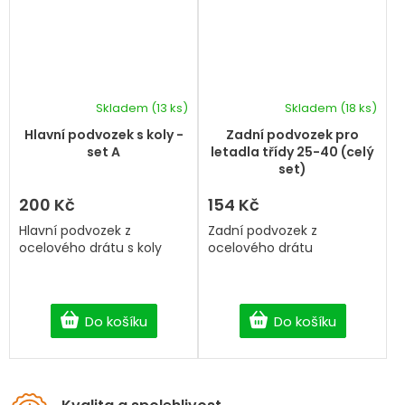
Skladem
(13 ks)
Skladem
(18 ks)
Hlavní podvozek s koly -
Zadní podvozek pro
set A
letadla třídy 25-40 (celý
set)
200 Kč
154 Kč
Hlavní podvozek z
Zadní podvozek z
ocelového drátu s koly
ocelového drátu
Do košíku
Do košíku