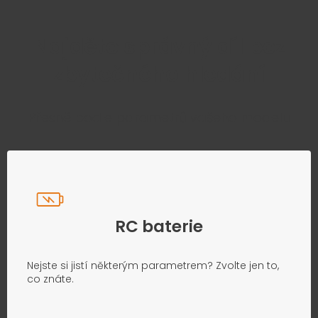
Najděte správný díl bez
zbytečného hledání
Přesně podle parametrů vašeho modelu
RC baterie
Nejste si jistí některým parametrem? Zvolte jen to,
co znáte.