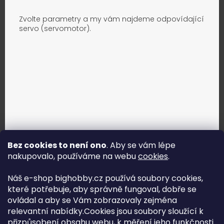
Zvolte parametry a my vám najdeme odpovídající
servo (servomotor).
Bez cookies to není ono
. Aby se vám lépe
nakupovalo, používáme na webu
cookies
.
Jak vybrat správné servo?
Náš e-shop bighobby.cz používá soubory cookies,
které potřebuje, aby správně fungoval, dobře se
Najít správné servo
ovládal a aby se Vám zobrazovaly zejména
relevantní nabídky.Cookies jsou soubory sloužící k
přizpůsobení obsahu webu, k měření jeho funkčnosti