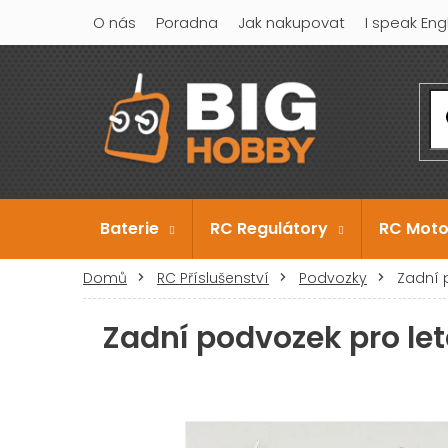
Přejít
O nás
Poradna
Jak nakupovat
I speak Eng
na
obsah
Baterie
RC Regulátory
RC Moto
Domů
RC Příslušenství
Podvozky
Zadní p
Zadní podvozek pro let