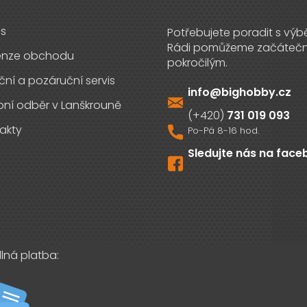
s
enze obchodu
ční a pozáruční servis
info
@
bighobby.cz
ní odběr v Lanškrouně
731 019 093
akty
Sledujte nás na fac
lná platba:
Časté dotazy