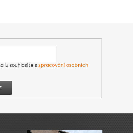
ilu souhlasíte s
zpracování osobních
E
Výdejna zboží