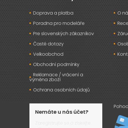
a
t
Doprava a platba
O ná
í
Poradna pro modeláře
Rec
Pre slovenských zákazníkov
Záru
Časté dotazy
Osob
Velkoobchod
Kont
Obchodní podmínky
Reklamace / vrácení a
výměna zboží
Ochrana osobních údajů
Pohod
Nemáte u nás účet?
Zaregistrujte se a získejte