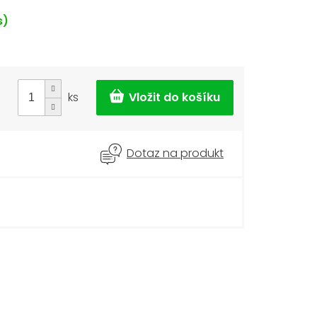
s)
ks
Dotaz na produkt