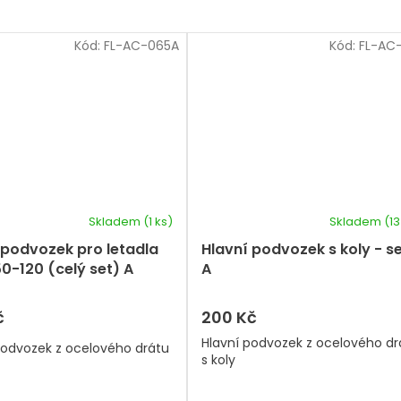
Kód:
FL-AC-065A
Kód:
FL-AC
Skladem
(1 ks)
Skladem
(13
 podvozek pro letadla
Hlavní podvozek s koly - s
50-120 (celý set) A
A
č
200 Kč
Hlavní podvozek z ocelového dr
podvozek z ocelového drátu
s koly