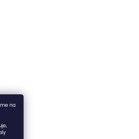
áme na
je,
aly