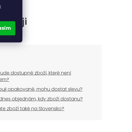
k
častěji
asím
ude dostupné zboží, které není
dem?
uji opakovaně, mohu dostat slevu?
dnes objednám, kdy zboží dostanu?
áte zboží také na Slovensko?