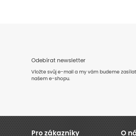
Odebírat newsletter
Vložte svůj e-mail a my vám budeme zasíla
našem e-shopu.
Z
á
p
Pro zákazníky
O n