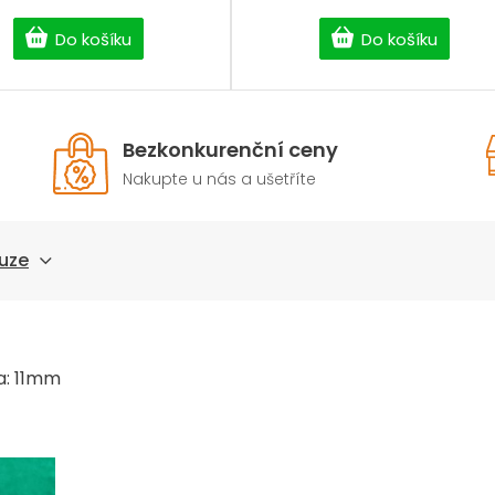
Do košíku
Do košíku
Bezkonkurenční ceny
Nakupte u nás a ušetříte
uze
a: 11mm