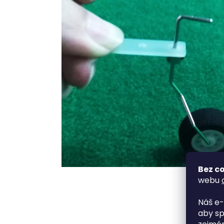
Bez co
webu
Náš e-
aby sp