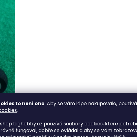
okies to není ono
. Aby se vám lépe nakupovalo, použív
cookies
.
shop bighobby.cz používá soubory cookies, které potřebu
rávně fungoval, dobře se ovládal a aby se Vám zobrazov