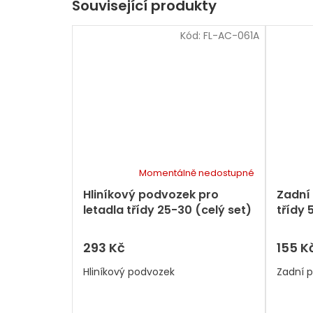
Související produkty
Kód:
FL-AC-061A
Momentálně nedostupné
Hliníkový podvozek pro
Zadní
letadla třídy 25-30 (celý set)
třídy 
293 Kč
155 K
Hliníkový podvozek
Zadní 