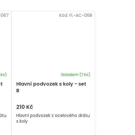
-067
Kód:
FL-AC-068
 ks)
Skladem
(7 ks)
et
Hlavní podvozek s koly - set
B
210 Kč
átu
Hlavní podvozek z ocelového drátu
s koly