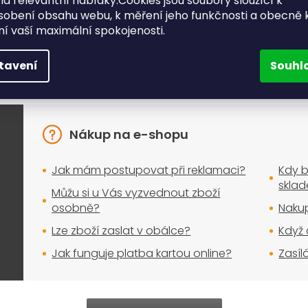
a relevantní nabídky.Cookies jsou soubory sloužící k
sobení obsahu webu, k měření jeho funkčnosti a obecně 
ění vaší maximální spokojenosti.
e, které řešíte při nákupu nej
tavení
Souhl
Nakupujte bez obav
Nákup na e-shopu
Jak mám postupovat při reklamaci?
Kdy b
skla
Můžu si u Vás vyzvednout zboží
osobně?
Nakup
Lze zboží zaslat v obálce?
Když 
Jak funguje platba kartou online?
Zasíl