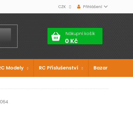
CZK
Přihlášení
Nákupní košík
RC Modely
RC Příslušenství
Bazar
Dárko
-064