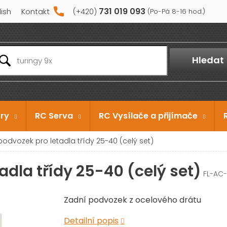
731 019 093
lish
Kontakt
Hledat
ry
RC Serva
RC Vysílače a přijímače
odvozek pro letadla třídy 25-40 (celý set)
adla třídy 25-40 (celý set)
FL-AC
Zadní podvozek z ocelového drátu
Detailní popis