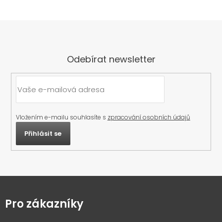
Odebírat newsletter
Vložením e-mailu souhlasíte s
zpracování osobních údajů
Přihlásit se
Z
á
p
Pro zákazníky
a