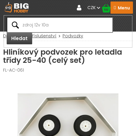
Přejít
CZK
na
obsah
Domů
RC Příslušenství
Podvozky
Hledat
Hliníkový podvozek pro letadla
třídy 25-40 (celý set)
FL-AC-061