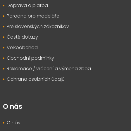
t
Doprava a platba
í
Poradna pro modeláře
Pre slovenských zákazníkov
Časté dotazy
Velkoobchod
Obchodní podmínky
Reklamace / vrácení a výměna zboží
Ochrana osobních údajů
O nás
O nás