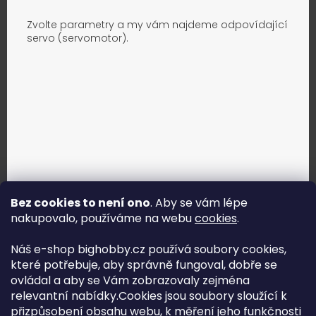
Zvolte parametry a my vám najdeme odpovídající
servo (servomotor).
Bez cookies to není ono
. Aby se vám lépe
nakupovalo, používáme na webu
cookies
.
Jak vybrat správné servo?
Náš e-shop bighobby.cz používá soubory cookies,
které potřebuje, aby správně fungoval, dobře se
Najít správné servo
ovládal a aby se Vám zobrazovaly zejména
relevantní nabídky.Cookies jsou soubory sloužící k
přizpůsobení obsahu webu, k měření jeho funkčnosti