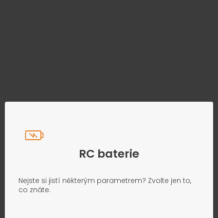
Najděte správný díl bez
zbytečného hledání
Přesně podle parametrů vašeho modelu
RC baterie
Nejste si jistí některým parametrem? Zvolte jen to,
co znáte.