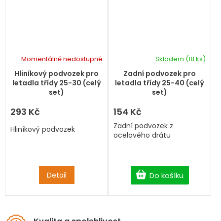
Momentálně nedostupné
Skladem
(18 ks)
Hliníkový podvozek pro
Zadní podvozek pro
letadla třídy 25-30 (celý
letadla třídy 25-40 (celý
set)
set)
293 Kč
154 Kč
Zadní podvozek z
Hliníkový podvozek
ocelového drátu
Detail
Do košíku