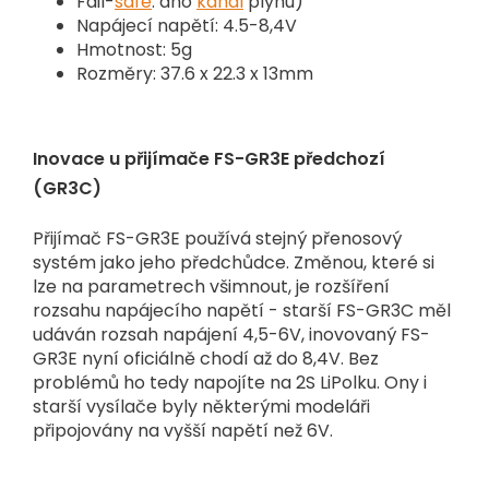
Fail-
safe
: ano
kanál
plynu)
Napájecí napětí: 4.5-8,4V
Hmotnost: 5g
Rozměry: 37.6 x 22.3 x 13mm
Inovace u přijímače FS-GR3E předchozí
(GR3C)
Přijímač FS-GR3E používá stejný přenosový
systém jako jeho předchůdce. Změnou, které si
lze na parametrech všimnout, je rozšíření
rozsahu napájecího napětí - starší FS-GR3C měl
udáván rozsah napájení 4,5-6V, inovovaný FS-
GR3E nyní oficiálně chodí až do 8,4V. Bez
problémů ho tedy napojíte na 2S LiPolku. Ony i
starší vysílače byly některými modeláři
připojovány na vyšší napětí než 6V.