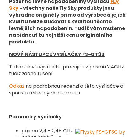
Pozor na levné napodobeniny vysílačů
FLy
Sky
- všechny naše Fly Sky produkty jsou
výhradně originály přímo od výrobce a jejich
kvalitu nelze slučovat s kvalitou těchto
levnějších napodobenin. Tudíž vám můžeme
nabídnout tu nejnižší cenu originálního
produktu.
NOVÝ NÁSTUPCE VYSÍLAČKY FS-GT3B
Tříkanálová vysílačka pracující v pásmu 2,4GHz,
tudíž žádné rušení.
Odkaz
na podrobnou recenzi o této vysílačce a
spoustu užitečných informací.
Parametry vysílačky
pásmo 2,4 - 2,48 GHz