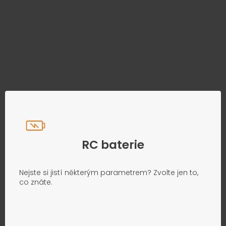
Najděte správný díl bez
zbytečného hledání
Přesně podle parametrů vašeho modelu
RC baterie
Nejste si jistí některým parametrem? Zvolte jen to,
co znáte.