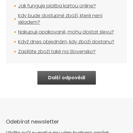
Jak funguje platba kartou online?
Kdy bude dostupné zboží, které není
skladem?
Nakupuji opakovaně, mohu dostat slevu?
Když dnes objednám, kdy zboží dostanu?
Zasíláte zboží také na Slovensko?
Další odpovědi
Odebírat newsletter
Vložte svůj e-mail a my vám budeme zasílat