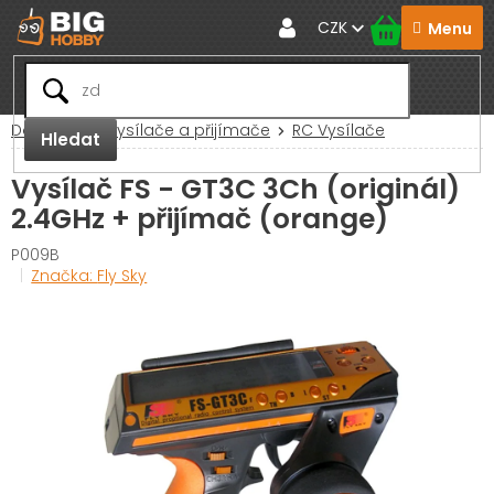
Přejít
CZK
na
obsah
Domů
RC Vysílače a přijímače
RC Vysílače
Hledat
Vysílač FS - GT3C 3Ch (originál)
2.4GHz + přijímač (orange)
P009B
Značka:
Fly Sky