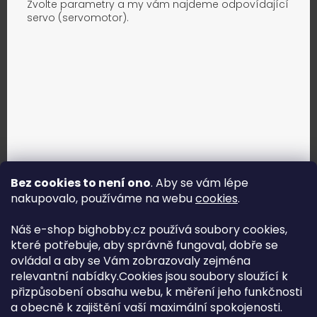
Zvolte parametry a my vám najdeme odpovídající
servo (servomotor).
Bez cookies to není ono
. Aby se vám lépe
nakupovalo, používáme na webu
cookies
.
Jak vybrat správné servo?
Náš e-shop bighobby.cz používá soubory cookies,
které potřebuje, aby správně fungoval, dobře se
Najít správné servo
ovládal a aby se Vám zobrazovaly zejména
relevantní nabídky.Cookies jsou soubory sloužící k
přizpůsobení obsahu webu, k měření jeho funkčnosti
a obecně k zajištění vaší maximální spokojenosti.