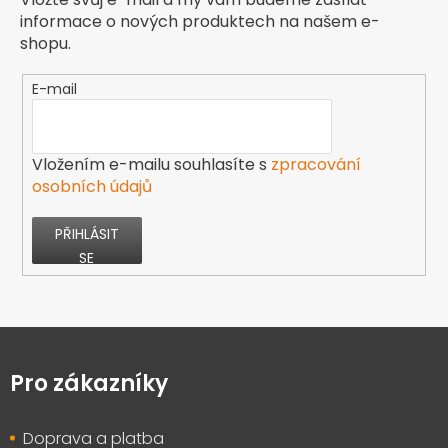
informace o nových produktech na našem e-
shopu.
E-mail
Vložením e-mailu souhlasíte s
zpracování
osobních údajů
PŘIHLÁSIT
SE
Z
á
p
Pro zákazníky
a
t
Doprava a platba
í