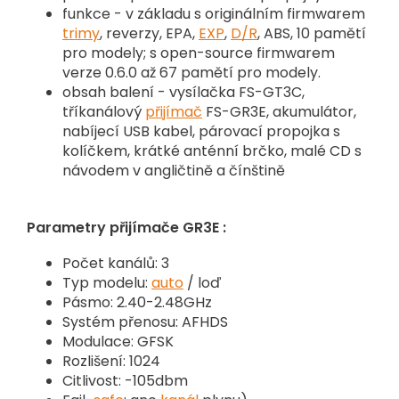
funkce - v základu s originálním firmwarem
trimy
, reverzy, EPA,
EXP
,
D/R
, ABS, 10 pamětí
pro modely; s open-source firmwarem
verze 0.6.0 až 67 pamětí pro modely.
obsah balení - vysílačka FS-GT3C,
tříkanálový
přijímač
FS-GR3E, akumulátor,
nabíjecí USB kabel, párovací propojka s
kolíčkem, krátké anténní brčko, malé CD s
návodem v angličtině a čínštině
Parametry přijímače GR3E :
Počet kanálů: 3
Typ modelu:
auto
/ loď
Pásmo: 2.40-2.48GHz
Systém přenosu: AFHDS
Modulace: GFSK
Rozlišení: 1024
Citlivost: -105dbm