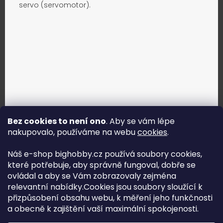
servo (servomotor).
Bez cookies to není ono
. Aby se vám lépe
nakupovalo, používáme na webu
cookies
.
Jak vybrat správné servo?
Náš e-shop bighobby.cz používá soubory cookies,
které potřebuje, aby správně fungoval, dobře se
Najít správné servo
ovládal a aby se Vám zobrazovaly zejména
relevantní nabídky.Cookies jsou soubory sloužící k
přizpůsobení obsahu webu, k měření jeho funkčnosti
a obecně k zajištění vaší maximální spokojenosti.