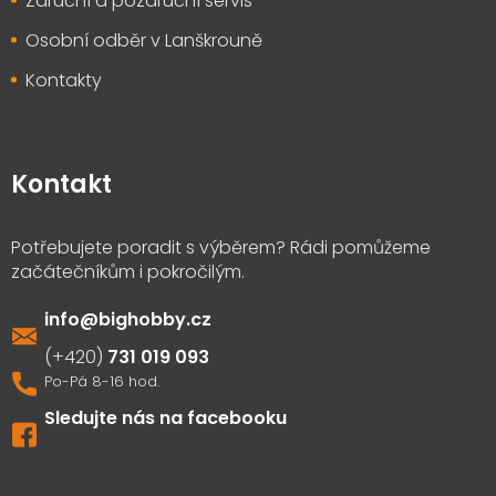
Záruční a pozáruční servis
Osobní odběr v Lanškrouně
Kontakty
Kontakt
info
@
bighobby.cz
731 019 093
Sledujte nás na facebooku
Výdejna zboží