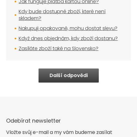
Jak funguje platba kartou online?
Kdy bude dostupné zboží, které není
skladem?
Nakupuji opakovaně, mohu dostat slevu?
Když dnes objednám, kdy zboží dostanu?
Zasíláte zboží také na Slovensko?
Další odpovědi
Odebírat newsletter
Vložte svůj e-mail a my vám budeme zasílat