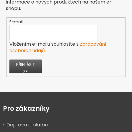
informace o nových produktech na našem e-
shopu.
E-mail
Vložením e-mailu souhlasíte s
zpracování
osobních údajů
PŘIHLÁSIT
SE
Z
á
p
Pro zákazníky
a
t
Doprava a platba
í