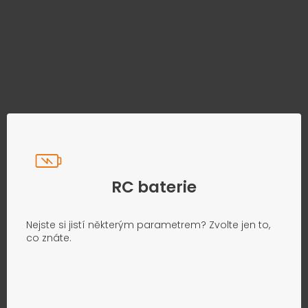
Najděte správný díl bez
zbytečného hledání
Přesně podle parametrů vašeho modelu
RC baterie
Nejste si jistí některým parametrem? Zvolte jen to,
co znáte.