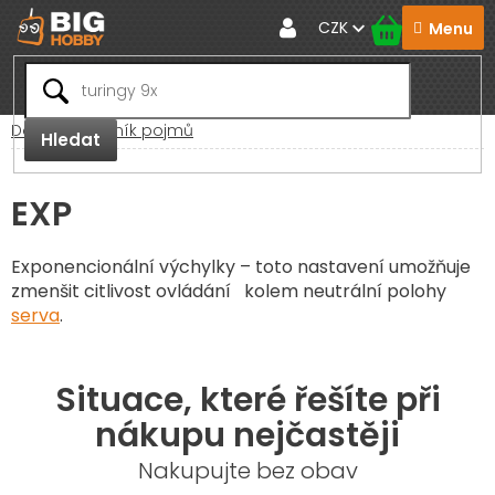
Přejít
CZK
na
obsah
Domů
Slovník pojmů
Hledat
EXP
Exponencionální výchylky – toto nastavení umožňuje
zmenšit citlivost ovládání kolem neutrální polohy
serva
.
Situace, které řešíte při
nákupu nejčastěji
Nakupujte bez obav