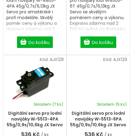
lodní navijáky W-4805-
pro navijáky lodí W4505-
4PA 45g/0,7s/6,13kg JX
6T 45g/0,7s/6,13kg JX
Servo pro amatérské i
Servo se skvělým
profi modeláře. Skvělý
poměrem ceny a výkonu.
poměr ceny a výkonu a
Doprava zdarma nad 2
doprava zdarma nad 2
500 Kč jedině na BigHobby.
500 Kč. Professional Digital
Professional Digital sail
sail winch servo.
winch servo.
Do košíku
Do košíku
Kód:
AJX128
Kód:
AJX129
Skladem
(7 ks)
Skladem
(5 ks)
Digitální servo pro lodní
Digitální servo pro lodní
navijáky W-5513-4PA
navijáky W-5513-6PA
55g/0,9s/10,6kg JX Servo
55g/0,9s/10,6kg JX Servo
536 Kč
536 Kč
/ ks
/ ks