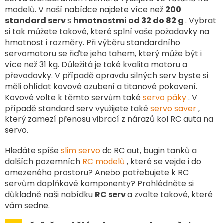
a
modelů. V naší nabídce najdete více než
200
c
standard serv
s
hmotnostmi od 32 do 82 g
. Vybrat
í
si tak můžete takové, které splní vaše požadavky na
p
hmotnost i rozměry. Při výběru standardního
r
v
servomotoru se řiďte jeho tahem, který může být i
k
více než 31 kg. Důležitá je také kvalita motoru a
y
převodovky. V případě opravdu silných serv byste si
v
měli ohlídat kovové ozubení a titanové pokovení.
ý
Kovové volte k těmto servům také
servo páky
. V
p
případě standard serv využijete také
servo saver
,
i
který zamezí přenosu vibrací z nárazů kol RC auta na
s
u
servo.
Hledáte spíše
slim servo
do RC aut, bugin tanků a
dalších pozemních
RC modelů
, které se vejde i do
omezeného prostoru? Anebo potřebujete k RC
servům doplňkové komponenty? Prohlédněte si
důkladně naši nabídku
RC serv
a zvolte takové, které
vám sedne.