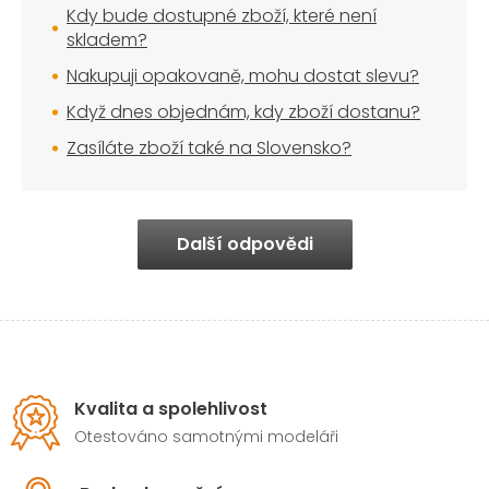
Kdy bude dostupné zboží, které není
skladem?
Nakupuji opakovaně, mohu dostat slevu?
Když dnes objednám, kdy zboží dostanu?
Zasíláte zboží také na Slovensko?
Další odpovědi
Kvalita a spolehlivost
Otestováno samotnými modeláři