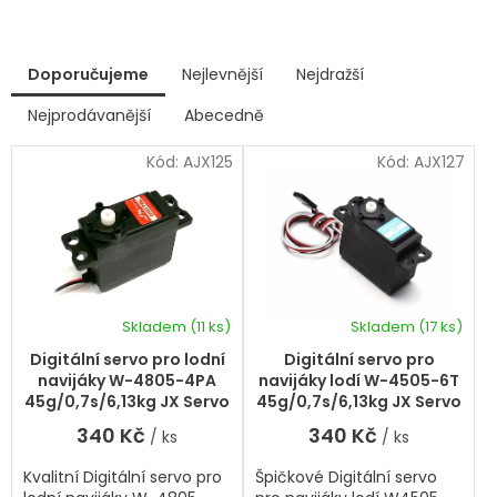
V
Doporučujeme
Nejlevnější
Nejdražší
ý
p
Nejprodávanější
Abecedně
Ř
i
a
s
Kód:
AJX125
Kód:
AJX127
z
p
e
r
n
í
o
p
d
r
u
o
k
d
Skladem
(11 ks)
Skladem
(17 ks)
t
Průměrné
u
hodnocení
ů
k
Digitální servo pro lodní
Digitální servo pro
produktu
t
navijáky W-4805-4PA
navijáky lodí W-4505-6T
je
ů
45g/0,7s/6,13kg JX Servo
45g/0,7s/6,13kg JX Servo
5,0
340 Kč
340 Kč
/ ks
/ ks
z
5
Kvalitní Digitální servo pro
Špičkové Digitální servo
hvězdiček.