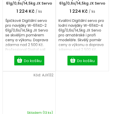
61g/0,6s/14,5kg JX Servo
61g/0,6s/14,5kg JX Servo
1 224 Kč
1 224 Kč
/ ks
/ ks
Špičkové Digitální servo
Kvalitní Digitální servo pro
pro navijáky W-6114D-2
lodní navijáky W-6114D-4
61g/0,6s/14,5kg JX Servo
61g/0,6s/14,5kg JX Servo
se skvělým poměrem
pro amatérské i profi
ceny a výkonu. Doprava
modeláře. Skvělý poměr
zdarma nad 2 500 Kč.
ceny a výkonu a doprava
Professional Digital sail
zdarma nad 2 500 Kč.
winch servo.
Professional Digital sail
winch servo.
Do košíku
Do košíku
Kód:
AJX132
Skladem
(13 ks)