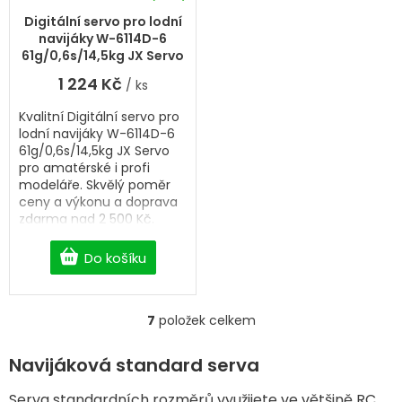
Digitální servo pro lodní
navijáky W-6114D-6
61g/0,6s/14,5kg JX Servo
1 224 Kč
/ ks
Kvalitní Digitální servo pro
lodní navijáky W-6114D-6
61g/0,6s/14,5kg JX Servo
pro amatérské i profi
modeláře. Skvělý poměr
ceny a výkonu a doprava
zdarma nad 2 500 Kč.
Professional Digital sail
winch servo.
Do košíku
7
položek celkem
O
v
l
Navijáková standard serva
á
d
Serva standardních rozměrů využijete ve většině RC