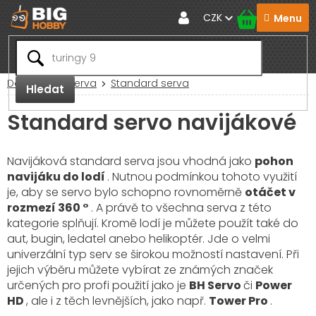
Přejít
CZK
na
obsah
Domů
RC Serva
Standard serva
Hledat
Standard servo navijákové
Navijáková standard serva jsou vhodná jako
pohon
navijáku do lodí
. Nutnou podmínkou tohoto využití
je, aby se servo bylo schopno rovnoměrně
otáčet v
rozmezí 360 °
. A právě to všechna serva z této
kategorie splňují. Kromě lodí je můžete použít také do
aut, bugin, ledatel anebo helikoptér. Jde o velmi
univerzální typ serv se širokou možností nastavení. Při
jejich výběru můžete vybírat ze známých značek
určených pro profi použití jako je
BH Servo
či
Power
HD
, ale i z těch levnějších, jako např.
Tower Pro
.