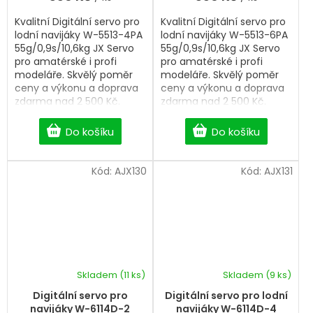
Kvalitní Digitální servo pro
Kvalitní Digitální servo pro
lodní navijáky W-5513-4PA
lodní navijáky W-5513-6PA
55g/0,9s/10,6kg JX Servo
55g/0,9s/10,6kg JX Servo
pro amatérské i profi
pro amatérské i profi
modeláře. Skvělý poměr
modeláře. Skvělý poměr
ceny a výkonu a doprava
ceny a výkonu a doprava
zdarma nad 2 500 Kč.
zdarma nad 2 500 Kč.
Professional Digital sail
Professional Digital sail
winch servo.
winch servo.
Do košíku
Do košíku
Kód:
AJX130
Kód:
AJX131
Skladem
(11 ks)
Skladem
(9 ks)
Digitální servo pro
Digitální servo pro lodní
navijáky W-6114D-2
navijáky W-6114D-4