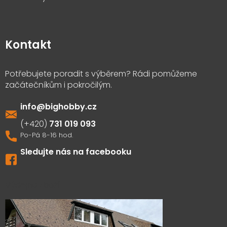
Kontakt
info
@
bighobby.cz
731 019 093
Sledujte nás na facebooku
Výdejna zboží