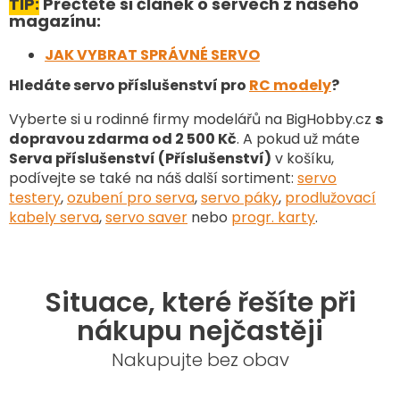
TIP:
Přečtěte si článek o servech z našeho
magazínu:
JAK VYBRAT SPRÁVNÉ SERVO
Hledáte servo příslušenství pro
RC modely
?
Vyberte si u rodinné firmy modelářů na BigHobby.cz
s
dopravou zdarma od 2 500 Kč
. A pokud už máte
Serva příslušenství (Příslušenství)
v košíku,
podívejte se také na náš další sortiment
:
servo
testery
,
ozubení pro serva
,
servo páky
,
prodlužovací
kabely serva
,
servo saver
nebo
progr. karty
.
Situace, které řešíte při
nákupu nejčastěji
Nakupujte bez obav