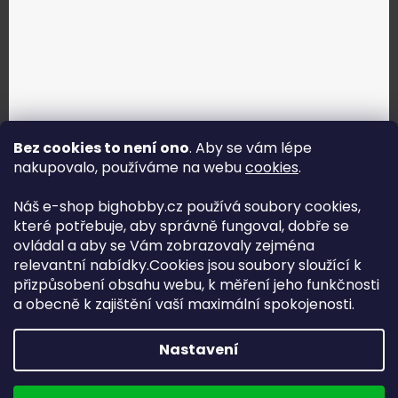
Bez cookies to není ono
. Aby se vám lépe
nakupovalo, používáme na webu
cookies
.
Jak vybrat správné servo?
Náš e-shop bighobby.cz používá soubory cookies,
které potřebuje, aby správně fungoval, dobře se
Najít správné servo
ovládal a aby se Vám zobrazovaly zejména
relevantní nabídky.Cookies jsou soubory sloužící k
přizpůsobení obsahu webu, k měření jeho funkčnosti
a obecně k zajištění vaší maximální spokojenosti.
Copyright (c) 2016 -2026 Big hobby.cz - všechna práva
Nastavení
vyhrazena