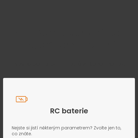
Najděte správný díl bez
zbytečného hledání
Přesně podle parametrů vašeho modelu
RC baterie
Nejste si jistí některým parametrem? Zvolte jen to,
co znáte.