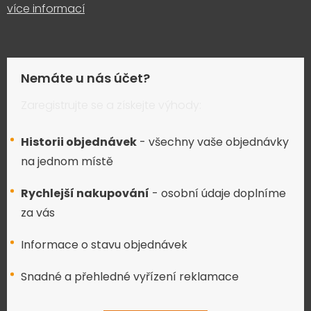
více informací
Nemáte u nás účet?
Zaregistrujte se a získejte výhody:
Historii objednávek
- všechny vaše objednávky
na jednom místě
Rychlejší nakupování
- osobní údaje doplníme
za vás
Informace o stavu objednávek
Snadné a přehledné vyřízení reklamace