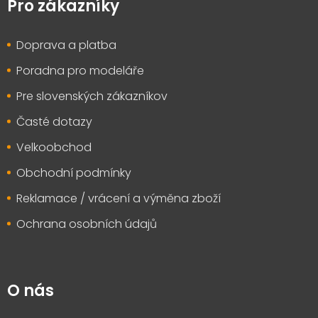
p
Pro zákazníky
a
t
Doprava a platba
í
Poradna pro modeláře
Pre slovenských zákazníkov
Časté dotazy
Velkoobchod
Obchodní podmínky
Reklamace / vrácení a výměna zboží
Ochrana osobních údajů
O nás