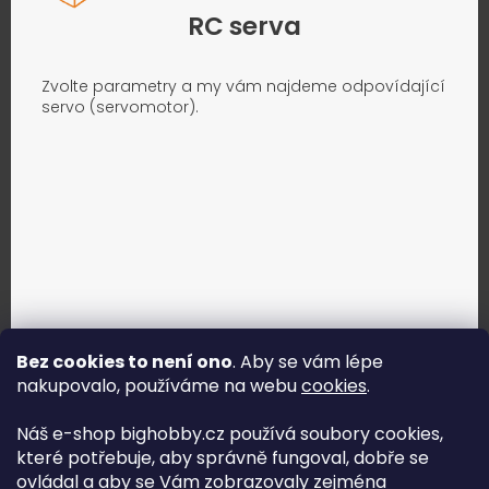
RC serva
Zvolte parametry a my vám najdeme odpovídající
servo (servomotor).
Bez cookies to není ono
. Aby se vám lépe
nakupovalo, používáme na webu
cookies
.
Jak vybrat správné servo?
Náš e-shop bighobby.cz používá soubory cookies,
které potřebuje, aby správně fungoval, dobře se
Najít správné servo
ovládal a aby se Vám zobrazovaly zejména