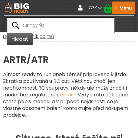
Přejít
CZK
na
obsah
Domů
Slovník pojmů
Hledat
ARTR/ATR
Almost ready to run aneb téměř připraveno k jízdě.
Zkratka používaná u RC aut. Většinou značí jen
nepřítomnost RC soupravy, někdy ale může značit i
model bez regulátoru či
serva
. Vždy proto důkladně
čtěte popis modelu a v případě nejasností co je
vlastně obsahem balení kontaktujte před nákupem
prodejce.