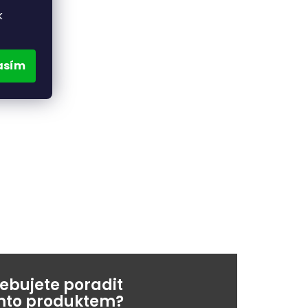
k
asím
řebujete poradit
ímto produktem?