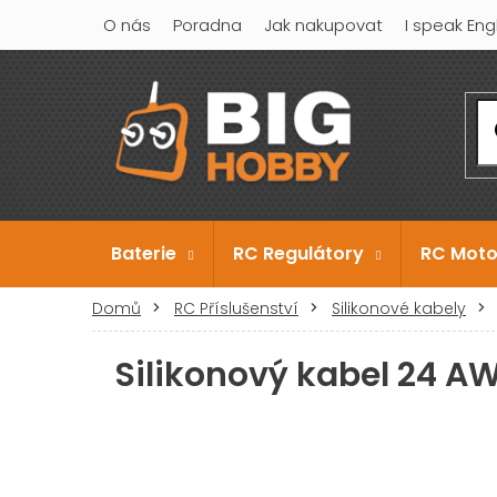
Přejít
O nás
Poradna
Jak nakupovat
I speak Eng
na
obsah
Baterie
RC Regulátory
RC Moto
Domů
RC Příslušenství
Silikonové kabely
Silikonový kabel 24 AW