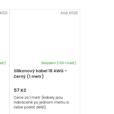
K021
Kód:
K026
etr)
Skladem
(>50 1 metr)
Průměrné
hodnocení
Silikonový kabel 18 AWG -
produktu
černý (1 metr)
je
5,0
z
57 Kč
5
Cena za 1 metr (kabely jsou
hvězdiček.
nakrácené po jednom metru a
nelze poslat delší).