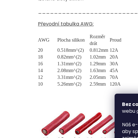
_________________________
Převodní tabulka AWG:
Rozměr
AWG
Plocha silikon
Proud
drát
20
0.518mm^(2)
0.812mm
12A
18
0.82mm^(2)
1.02mm
20A
16
1.31mm^(2)
1.29mm
30A
14
2.08mm^(2)
1.63mm
45A
12
3.31mm^(2)
2.05mm
70A
10
5.26mm^(2)
2.59mm
120A
Bez co
webu
Náš e-
aby sp