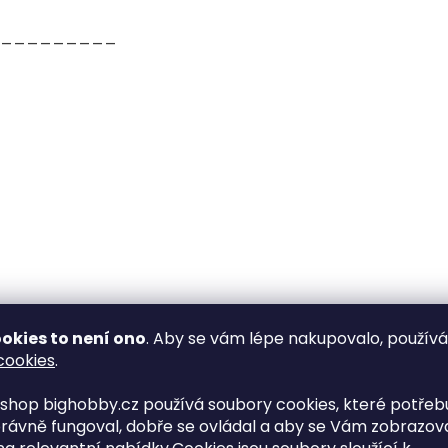
_________
okies to není ono
. Aby se vám lépe nakupovalo, použív
cookies
.
shop bighobby.cz používá soubory cookies, které potřebu
rávně fungoval, dobře se ovládal a aby se Vám zobrazov