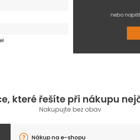
nebo napišt
el
e, které řešíte při nákupu nej
Nakupujte bez obav
Nákup na e-shopu