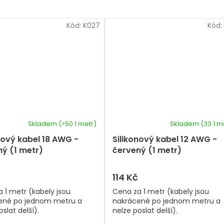
Kód:
K027
Kód:
Skladem
(>50 1 metr)
Skladem
(33 1 m
nový kabel 18 AWG -
Silikonový kabel 12 AWG -
ý (1 metr)
červený (1 metr)
114 Kč
 1 metr (kabely jsou
Cena za 1 metr (kabely jsou
ené po jednom metru a
nakrácené po jednom metru a
slat delší).
nelze poslat delší).