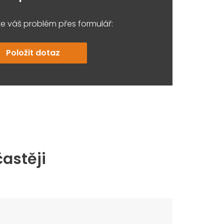
e váš problém přes formulář:
Položit dotaz
častěji