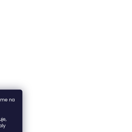
áme na
je,
aly