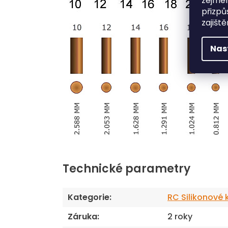
zejmén
přizpů
zajišt
Nas
Technické parametry
Kategorie
:
RC Silikonové 
Záruka
:
2 roky