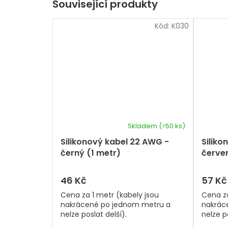
Související produkty
Kód:
K030
Skladem
(>50 ks)
Silikonový kabel 22 AWG -
Siliko
černý (1 metr)
červen
46 Kč
57 Kč
Cena za 1 metr (kabely jsou
Cena za
nakrácené po jednom metru a
nakrác
nelze poslat delší).
nelze po