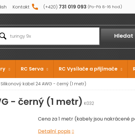
731 019 093
lish
Kontakt
Hledat
ry
RC Serva
RC Vysílače a přijímače
Silikonový kabel 24 AWG - černý (1 metr)
G - černý (1 metr)
K032
Cena za 1 metr (kabely jsou nakrácené p
Detailní popis