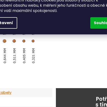
a relevantní nabídky.Cookies jsou soubory sloužící k
sobení obsahu webu, k měření jeho funkčnosti a obecně 
ění vaší maximální spokojenosti.
tavení
Souhl
kabely
Pot
s t