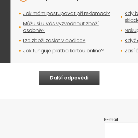
Jak mám postupovat při reklamaci?
Kdy b
skla
Můžu si u Vás vyzvednout zboží
osobně?
Nakup
Lze zboží zaslat v obálce?
Když 
Jak funguje platba kartou online?
Zasíl
Další odpovědi
E-mail