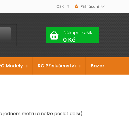
CZK
Přihlášení
Nákupní košík
RC Modely
RC Příslušenství
Bazar
Dárko
o jednom metru a nelze poslat delší).