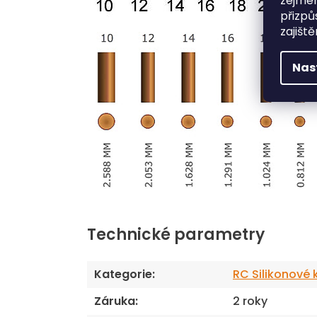
zejmén
přizpů
zajišt
Nas
Technické parametry
Kategorie
:
RC Silikonové 
Záruka
:
2 roky