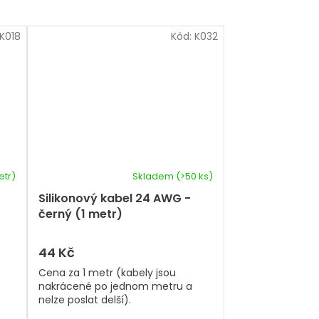
K018
Kód:
K032
etr)
Skladem
(>50 ks)
Silikonový kabel 24 AWG -
černý (1 metr)
44 Kč
Cena za 1 metr (kabely jsou
nakrácené po jednom metru a
nelze poslat delší).