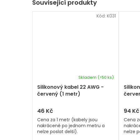
Související produkty
Kód:
K031
Skladem
(>50 ks)
Silikonový kabel 22 AWG -
Siliko
červený (1 metr)
červen
46 Kč
94 Kč
Cena za 1 metr (kabely jsou
Cena za
nakrácené po jednom metru a
nakrác
nelze poslat delší).
nelze po