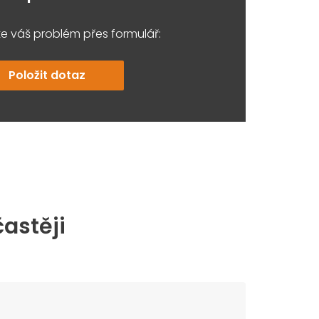
e váš problém přes formulář:
Položit dotaz
častěji