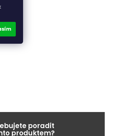
k
asím
řebujete poradit
ímto produktem?