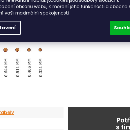
a relevantní nabídky.Cookies jsou soubory sloužící k
sobení obsahu webu, k měření jeho funkčnosti a obecně 
ění vaší maximální spokojenosti.
tavení
Souhl
kabely
Pot
s t