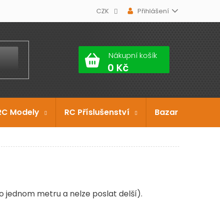
CZK
Přihlášení
Nákupní košík
RC Modely
RC Příslušenství
Bazar
Dárko
o jednom metru a nelze poslat delší).