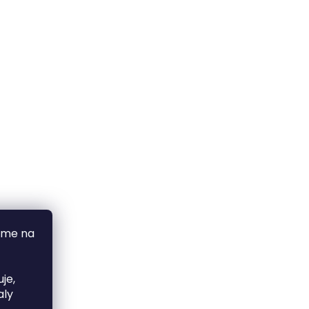
áme na
je,
aly