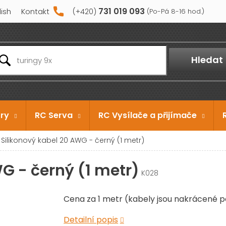
731 019 093
lish
Kontakt
Hledat
ry
RC Serva
RC Vysílače a přijímače
Silikonový kabel 20 AWG - černý (1 metr)
G - černý (1 metr)
K028
Cena za 1 metr (kabely jsou nakrácené p
Detailní popis