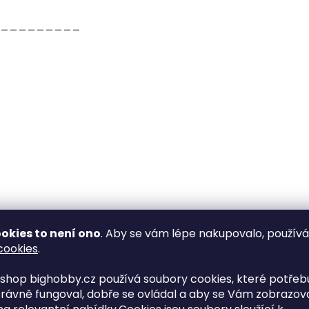
_________
okies to není ono
. Aby se vám lépe nakupovalo, použív
cookies
.
shop bighobby.cz používá soubory cookies, které potřebu
rávně fungoval, dobře se ovládal a aby se Vám zobrazov