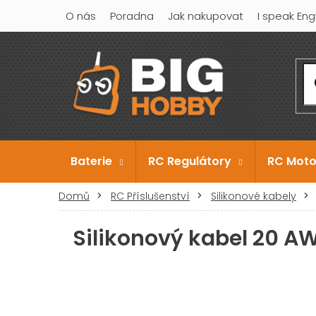
Přejít
O nás
Poradna
Jak nakupovat
I speak Eng
na
obsah
Baterie
RC Regulátory
RC Moto
Domů
RC Příslušenství
Silikonové kabely
Silikonový kabel 20 AW