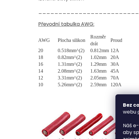
_________________________
Převodní tabulka AWG:
Rozměr
AWG
Plocha silikon
Proud
drát
20
0.518mm^(2)
0.812mm
12A
18
0.82mm^(2)
1.02mm
20A
16
1.31mm^(2)
1.29mm
30A
14
2.08mm^(2)
1.63mm
45A
12
3.31mm^(2)
2.05mm
70A
10
5.26mm^(2)
2.59mm
120A
Bez co
webu
Náš e-
aby sp