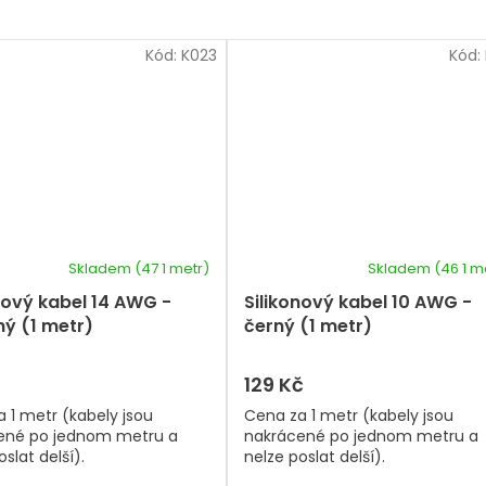
Kód:
K023
Kód:
Skladem
(47 1 metr)
Skladem
(46 1 m
nový kabel 14 AWG -
Silikonový kabel 10 AWG -
ý (1 metr)
černý (1 metr)
129 Kč
 1 metr (kabely jsou
Cena za 1 metr (kabely jsou
ené po jednom metru a
nakrácené po jednom metru a
slat delší).
nelze poslat delší).