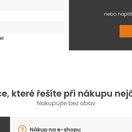
nebo napišt
el
e, které řešíte při nákupu nej
Nakupujte bez obav
Nákup na e-shopu