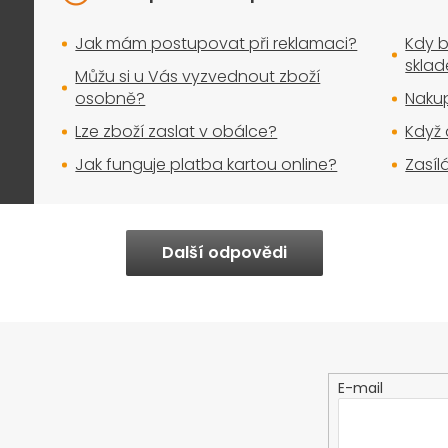
Jak mám postupovat při reklamaci?
Kdy b
skla
Můžu si u Vás vyzvednout zboží
osobně?
Nakup
Lze zboží zaslat v obálce?
Když 
Jak funguje platba kartou online?
Zasíl
Další odpovědi
E-mail