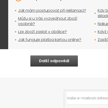
Jak mám postupovat při reklamaci?
Kdy b
skla
Můžu si u Vás vyzvednout zboží
osobně?
Nakup
Lze zboží zaslat v obálce?
Když 
Jak funguje platba kartou online?
Zasíl
Další odpovědi