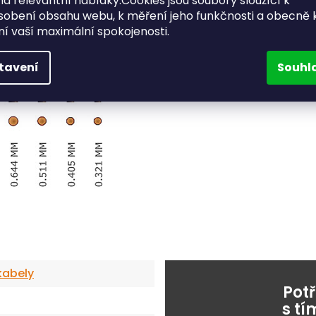
a relevantní nabídky.Cookies jsou soubory sloužící k
sobení obsahu webu, k měření jeho funkčnosti a obecně 
ění vaší maximální spokojenosti.
tavení
Souhl
kabely
Pot
s t