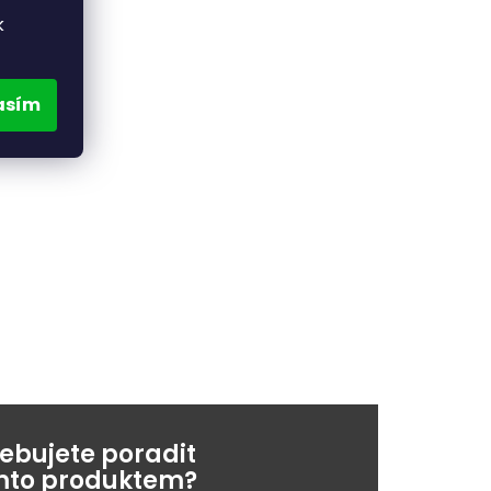
k
asím
řebujete poradit
ímto produktem?