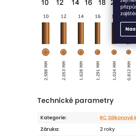
zejmén
přizpů
zajišt
Nas
Technické parametry
Kategorie
:
RC Silikonové 
Záruka
:
2 roky