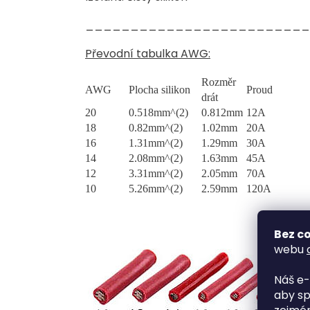
_________________________
Převodní tabulka AWG:
Rozměr
AWG
Plocha silikon
Proud
drát
20
0.518mm^(2)
0.812mm
12A
18
0.82mm^(2)
1.02mm
20A
16
1.31mm^(2)
1.29mm
30A
14
2.08mm^(2)
1.63mm
45A
12
3.31mm^(2)
2.05mm
70A
10
5.26mm^(2)
2.59mm
120A
Bez co
webu
Náš e-
aby sp