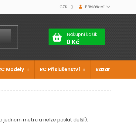
CZK
Přihlášení
Nákupní košík
RC Modely
RC Příslušenství
Bazar
Dárko
o jednom metru a nelze poslat delší).