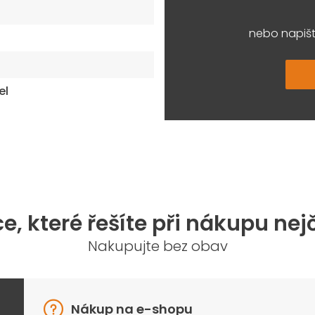
nebo napišt
el
e, které řešíte při nákupu nej
Nakupujte bez obav
Nákup na e-shopu