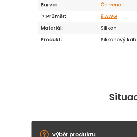
Barva
:
Červená
Průměr
:
8 AWG
?
Materiál
:
Silikon
Produkt
:
Silikonový kab
Situac
Výběr produktu