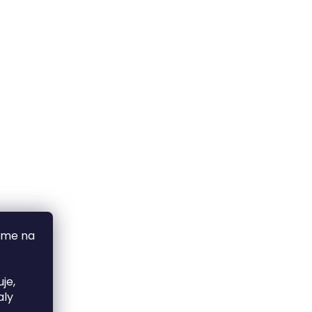
áme na
je,
aly