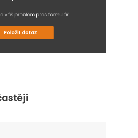
e váš problém přes formulář:
Položit dotaz
častěji