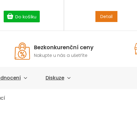
Do košíku
Detail
Bezkonkurenční ceny
Nakupte u nás a ušetříte
dnocení
Diskuze
ací