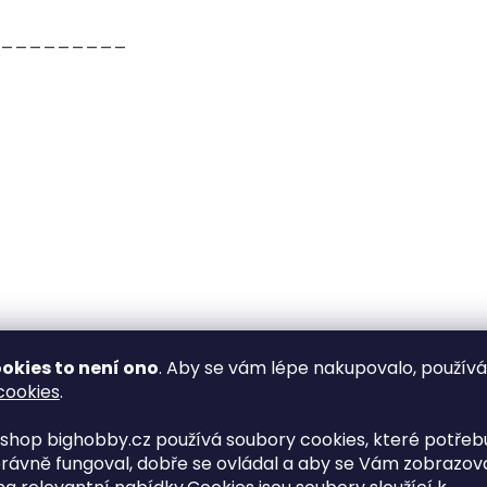
_________
okies to není ono
. Aby se vám lépe nakupovalo, použív
cookies
.
shop bighobby.cz používá soubory cookies, které potřebu
rávně fungoval, dobře se ovládal a aby se Vám zobrazov