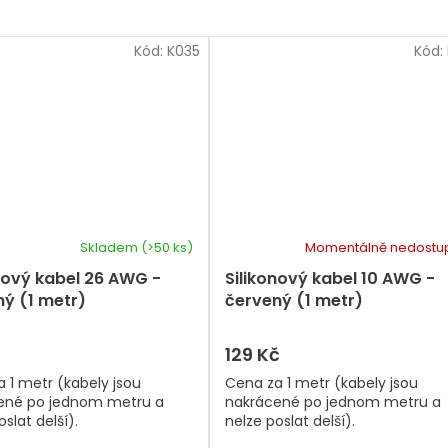
Kód:
K035
Kód:
Skladem
(>50 ks)
Momentálně nedostu
nový kabel 26 AWG -
Silikonový kabel 10 AWG -
ý (1 metr)
červený (1 metr)
129 Kč
 1 metr (kabely jsou
Cena za 1 metr (kabely jsou
ené po jednom metru a
nakrácené po jednom metru a
slat delší).
nelze poslat delší).