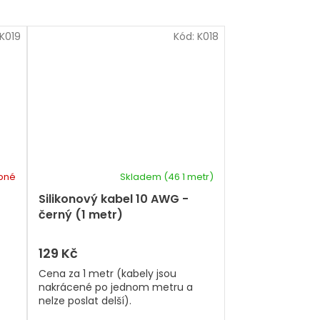
K019
Kód:
K018
pné
Skladem
(46 1 metr)
Silikonový kabel 10 AWG -
černý (1 metr)
129 Kč
Cena za 1 metr (kabely jsou
nakrácené po jednom metru a
nelze poslat delší).