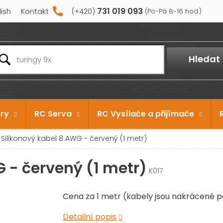
731 019 093
lish
Kontakt
Hledat
ry
RC Serva
RC Vysílače a přijímače
Silikonový kabel 8 AWG - červený (1 metr)
 - červený (1 metr)
K017
Cena za 1 metr (kabely jsou nakrácené p
Detailní popis