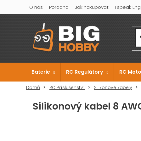
Přejít
O nás
Poradna
Jak nakupovat
I speak Eng
na
obsah
Baterie
RC Regulátory
RC Moto
Domů
RC Příslušenství
Silikonové kabely
Silikonový kabel 8 AWG