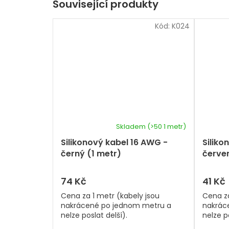
Související produkty
Kód:
K024
Skladem
(>50 1 metr)
Silikonový kabel 16 AWG -
Siliko
černý (1 metr)
červen
74 Kč
41 Kč
Cena za 1 metr (kabely jsou
Cena za
nakrácené po jednom metru a
nakrác
nelze poslat delší).
nelze po