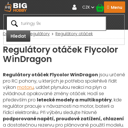
Přejít
CZK
na
obsah
Domů
RC Regulátory
Regulátory otáček
Hledat
Regulátory otáček Flycolor
WinDragon
Regulátory otáček Flycolor WinDragon
jsou určené
pro RC pohony, u kterých je potřeba spolehlivě řídit
výkon
motoru
, udržet plynulou reakci na plyn a
zvládnout opakované změny otáček. Hodí se
především pro
letecké modely a multikoptéry
, kde
regulátor pracuje v návaznosti na motor, baterii a
řídicí elektroniku. Při výběru sledujte hlavně
podporované napětí, proudové zatížení, chlazení
a dostatečnou rezervu pro plánované použití modelu.