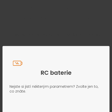
Najděte správný díl bez
zbytečného hledání
Přesně podle parametrů vašeho modelu
RC baterie
Nejste si jistí některým parametrem? Zvolte jen to,
co znáte.