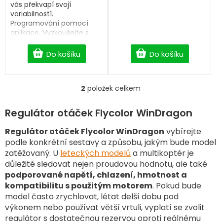
vás překvapí svojí
variabilností.
Programování pomocí
aplikace. Vyzkoušejte s
dopravou zdarma od 2
500 Kč.
Do košíku
Do košíku
2
položek celkem
O
v
l
Regulátor otáček Flycolor WinDragon
á
d
Regulátor otáček Flycolor WinDragon
vybírejte
a
podle konkrétní sestavy a způsobu, jakým bude model
c
zatěžovaný. U
leteckých modelů
a multikoptér je
í
důležité sledovat nejen proudovou hodnotu, ale také
p
podporované napětí, chlazení, hmotnost a
r
v
kompatibilitu s použitým motorem
. Pokud bude
k
model často zrychlovat, létat delší dobu pod
y
výkonem nebo používat větší vrtuli, vyplatí se zvolit
v
regulátor s dostatečnou rezervou oproti reálnému