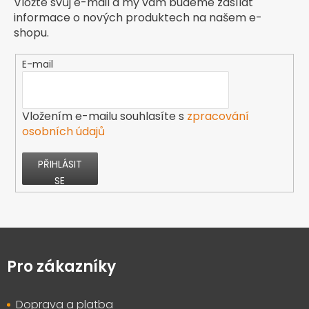
Vložte svůj e-mail a my vám budeme zasílat
informace o nových produktech na našem e-
shopu.
E-mail
Vložením e-mailu souhlasíte s
zpracování
osobních údajů
PŘIHLÁSIT
SE
Z
á
p
Pro zákazníky
a
t
Doprava a platba