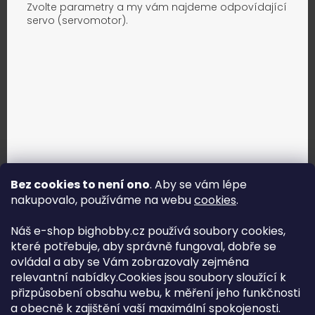
Zvolte parametry a my vám najdeme odpovídající
servo (servomotor).
Bez cookies to není ono
. Aby se vám lépe
nakupovalo, používáme na webu
cookies
.
Jak vybrat správné servo?
Náš e-shop bighobby.cz používá soubory cookies,
které potřebuje, aby správně fungoval, dobře se
Najít správné servo
ovládal a aby se Vám zobrazovaly zejména
relevantní nabídky.Cookies jsou soubory sloužící k
přizpůsobení obsahu webu, k měření jeho funkčnosti
a obecně k zajištění vaší maximální spokojenosti.