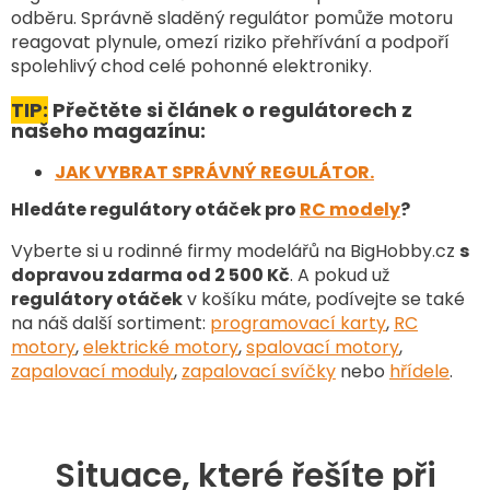
ý
odběru. Správně sladěný regulátor pomůže motoru
p
reagovat plynule, omezí riziko přehřívání a podpoří
i
spolehlivý chod celé pohonné elektroniky.
s
u
TIP:
Přečtěte si článek o regulátorech z
našeho magazínu:
JAK VYBRAT SPRÁVNÝ REGULÁTOR.
Hledáte regulátory otáček pro
RC modely
?
Vyberte si u rodinné firmy modelářů na BigHobby.cz
s
dopravou zdarma od 2 500 Kč
. A pokud už
regulátory otáček
v košíku máte, podívejte se také
na náš další sortiment
:
programovací karty
,
RC
motory
,
elektrické motory
,
spalovací motory
,
zapalovací moduly
,
zapalovací svíčky
nebo
hřídele
.
Situace, které řešíte při