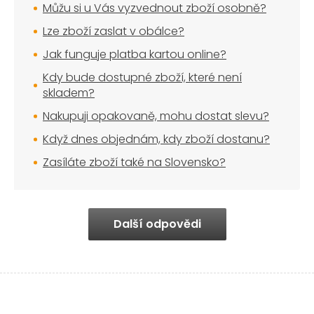
Můžu si u Vás vyzvednout zboží osobně?
Lze zboží zaslat v obálce?
Jak funguje platba kartou online?
Kdy bude dostupné zboží, které není
skladem?
Nakupuji opakovaně, mohu dostat slevu?
Když dnes objednám, kdy zboží dostanu?
Zasíláte zboží také na Slovensko?
Další odpovědi