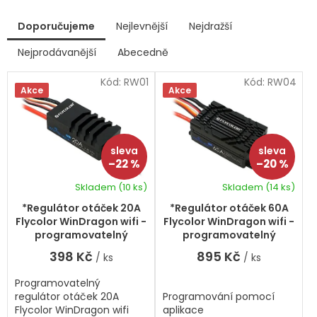
V
Doporučujeme
Nejlevnější
Nejdražší
ý
p
Nejprodávanější
Abecedně
Ř
i
a
s
Kód:
RW01
Kód:
RW04
z
Akce
Akce
p
e
r
n
í
o
p
d
r
u
–22 %
–20 %
o
k
d
Skladem
(10 ks)
Skladem
(14 ks)
t
u
ů
k
*Regulátor otáček 20A
*Regulátor otáček 60A
t
Flycolor WinDragon wifi -
Flycolor WinDragon wifi -
ů
programovatelný
programovatelný
398 Kč
895 Kč
/ ks
/ ks
Programovatelný
regulátor otáček 20A
Programování pomocí
Flycolor WinDragon wifi
aplikace