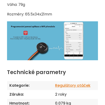
Váha: 79g
Rozměry: 65.5x34x21mm
Technické parametry
Kategorie
:
Regulátory otáček
Záruka
:
2 roky
Hmotnost
:
0.079 kg