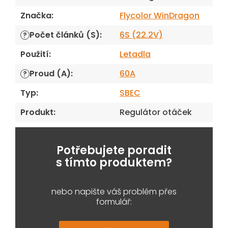
Značka
:
Flycolor WinDragon
Počet článků (S)
:
6S (22.2V)
?
Použití
:
Letadla
Proud (A)
:
60A
?
Typ
:
SBEC
Produkt
:
Regulátor otáček
Potřebujete poradit
s tímto produktem?
nebo napište váš problém přes
formulář: