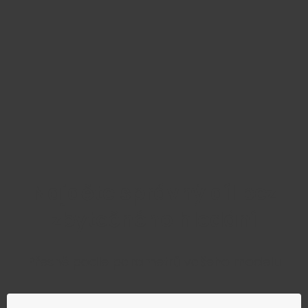
Najděte správný díl bez
zbytečného hledání
Přesně podle parametrů vašeho modelu