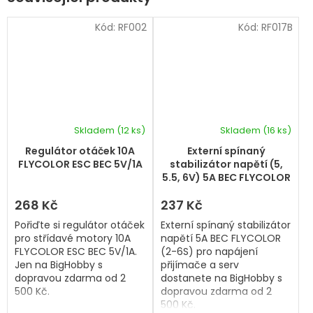
Kód:
RF002
Kód:
RF017B
Skladem
(12 ks)
Skladem
(16 ks)
Regulátor otáček 10A
Externí spínaný
FLYCOLOR ESC BEC 5V/1A
stabilizátor napětí (5,
5.5, 6V) 5A BEC FLYCOLOR
(2-6S)
268 Kč
237 Kč
Pořiďte si regulátor otáček
Externí spínaný stabilizátor
pro střídavé motory 10A
napětí 5A BEC FLYCOLOR
FLYCOLOR ESC BEC 5V/1A.
(2-6S) pro napájení
Jen na BigHobby s
přijímače a serv
dopravou zdarma od 2
dostanete na BigHobby s
500 Kč.
dopravou zdarma od 2
500 Kč.