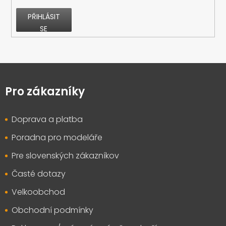
PŘIHLÁSIT
SE
Z
á
p
Pro zákazníky
a
t
Doprava a platba
í
Poradna pro modeláře
Pre slovenských zákazníkov
Časté dotazy
Velkoobchod
Obchodní podmínky