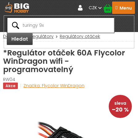
Přejít
CZK
na
obsah
Domů
RC Regulátory
Regulátory otáček
Hledat
*Regulátor otáček 60A Flycolor
WinDragon wifi -
programovatelný
RW04
Značka:
Flycolor WinDragon
Akce
–20 %