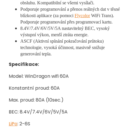
obsluhu. Kompatibilní se všemi vysílači.
Podporuje programování a přenos reálných dat v těsné
blízkosti aplikace (za pomoci
Flycolor
WiFi Trans).
Podporuje programování přes programovací kartu.
8.4V/7.4V/6V/5V/5A nastavitelný BEC, vysoký
výstupní výkon, menší ztráta energie.
ASCF (Aktivní spínání pokračování průtoku)
technologie, vysoká účinnost, masivně snižuje
generování tepla.
Specifikace:
Model: WinDragon wifi 60A
Konstantní proud: 60A
Max. proud: 80A (10sec.)
BEC: 8.4V/7.4V/6V/5V/5A
LiPo
: 2-6S