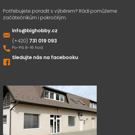
info
@
bighobby.cz
731 019 093
Sledujte nás na facebooku
Výdejna zboží