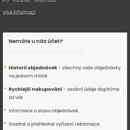
Po - Pá 8:00 - 16:00 hod.
více informací
Nemáte u nás účet?
Zaregistrujte se a získejte výhody:
Historii objednávek
- všechny vaše objednávky
na jednom místě
Rychlejší nakupování
- osobní údaje doplníme
za vás
Informace o stavu objednávek
Snadné a přehledné vyřízení reklamace