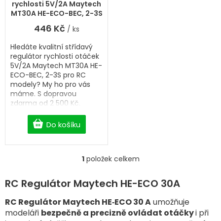
t
rychlosti 5V/2A Maytech
ů
MT30A HE-ECO-BEC, 2-3S
446 Kč
/ ks
Hledáte kvalitní střídavý
regulátor rychlosti otáček
5V/2A Maytech MT30A HE-
ECO-BEC, 2-3S pro RC
modely? My ho pro vás
máme. S dopravou
zdarma od 2 500 Kč.
Do košíku
1
položek celkem
O
v
l
RC Regulátor Maytech HE-ECO 30A
á
d
RC Regulátor Maytech HE‑ECO 30 A
umožňuje
a
modeláři
bezpečně a precizně ovládat otáčky
i při
c