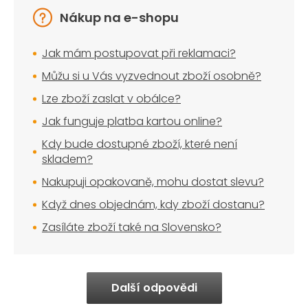
Nákup na e-shopu
Jak mám postupovat při reklamaci?
Můžu si u Vás vyzvednout zboží osobně?
Lze zboží zaslat v obálce?
Jak funguje platba kartou online?
Kdy bude dostupné zboží, které není
skladem?
Nakupuji opakovaně, mohu dostat slevu?
Když dnes objednám, kdy zboží dostanu?
Zasíláte zboží také na Slovensko?
Další odpovědi