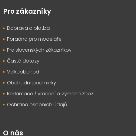
á
p
Pro zákazníky
a
t
Doprava a platba
í
Poradna pro modeláře
Pre slovenských zákazníkov
Časté dotazy
Velkoobchod
Obchodní podmínky
Reklamace / vrácení a výměna zboží
Ochrana osobních údajů
O nás