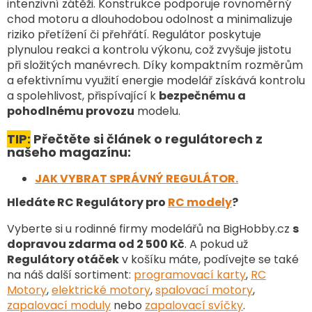
intenzivní zátěži. Konstrukce podporuje rovnoměrný
í
chod motoru a dlouhodobou odolnost a minimalizuje
p
riziko přetížení či přehřátí. Regulátor poskytuje
r
v
plynulou reakci a kontrolu výkonu, což zvyšuje jistotu
k
při složitých manévrech. Díky kompaktním rozměrům
y
a efektivnímu využití energie modelář získává kontrolu
v
a spolehlivost, přispívající k
bezpečnému a
ý
pohodlnému provozu
modelu.
p
i
TIP:
Přečtěte si článek o regulátorech z
s
našeho magazínu:
u
JAK VYBRAT SPRÁVNÝ REGULÁTOR.
Hledáte RC Regulátory pro
RC modely
?
Vyberte si u rodinné firmy modelářů na BigHobby.cz
s
dopravou zdarma od 2 500 Kč
. A pokud už
Regulátory otáček
v košíku máte, podívejte se také
na náš další sortiment
:
programovací karty
,
RC
Motory
,
elektrické motory
,
spalovací motory
,
zapalovací moduly
nebo
zapalovací svíčky
.