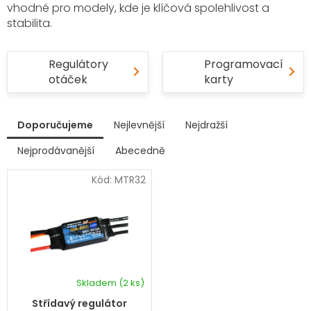
vhodné pro modely, kde je klíčová spolehlivost a
stabilita.
Regulátory
Programovací
otáček
karty
V
Doporučujeme
Nejlevnější
Nejdražší
ý
p
Nejprodávanější
Abecedně
Ř
i
a
s
Kód:
MTR32
z
p
e
r
n
í
o
p
d
r
u
o
k
d
Skladem
(2 ks)
t
u
ů
k
Střídavý regulátor