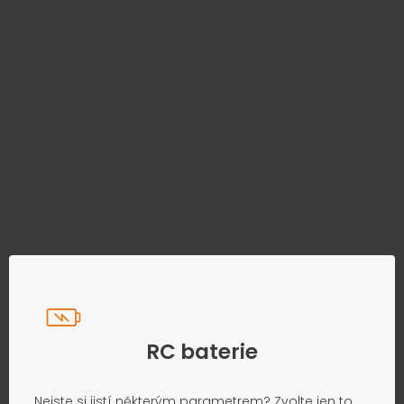
Najděte správný díl bez
zbytečného hledání
Přesně podle parametrů vašeho modelu
RC baterie
Nejste si jistí některým parametrem? Zvolte jen to,