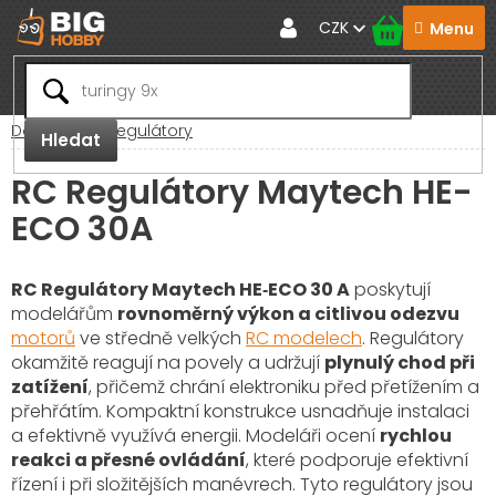
Přejít
CZK
na
obsah
Domů
RC Regulátory
Hledat
RC Regulátory Maytech HE-
ECO 30A
RC Regulátory Maytech HE‑ECO 30 A
poskytují
modelářům
rovnoměrný výkon a citlivou odezvu
motorů
ve středně velkých
RC modelech
. Regulátory
okamžitě reagují na povely a udržují
plynulý chod při
zatížení
, přičemž chrání elektroniku před přetížením a
přehřátím. Kompaktní konstrukce usnadňuje instalaci
a efektivně využívá energii. Modeláři ocení
rychlou
reakci a přesné ovládání
, které podporuje efektivní
řízení i při složitějších manévrech. Tyto regulátory jsou