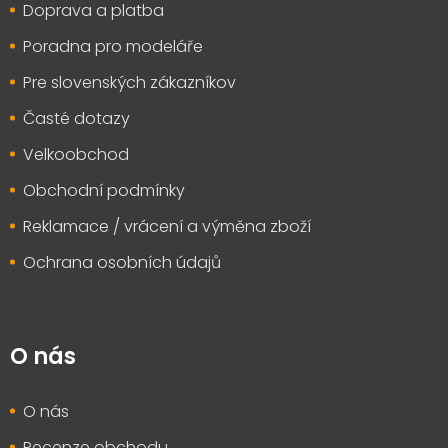
Doprava a platba
í
Poradna pro modeláře
Pre slovenských zákazníkov
Časté dotazy
Velkoobchod
Obchodní podmínky
Reklamace / vrácení a výměna zboží
Ochrana osobních údajů
O nás
O nás
Recenze obchodu