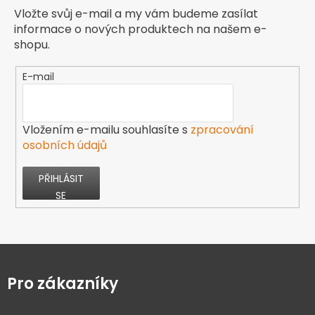
Vložte svůj e-mail a my vám budeme zasílat
informace o nových produktech na našem e-
shopu.
E-mail
Vložením e-mailu souhlasíte s
zpracování
osobních údajů
PŘIHLÁSIT
SE
Z
á
p
Pro zákazníky
a
t