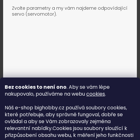
Zvolte parametry a my vám najdeme odpovídající
servo (servomotor).
Bez cookies to není ono
. Aby se vám lépe
nakupovalo, používáme na webu
cookies
.
Jak vybrat správné servo?
Náš e-shop bighobby.cz používá soubory cookies,
které potřebuje, aby správně fungoval, dobře se
Najít správné servo
ovládal a aby se Vám zobrazovaly zejména
relevantní nabídky.Cookies jsou soubory sloužící k
přizpůsobení obsahu webu, k měření jeho funkčnosti