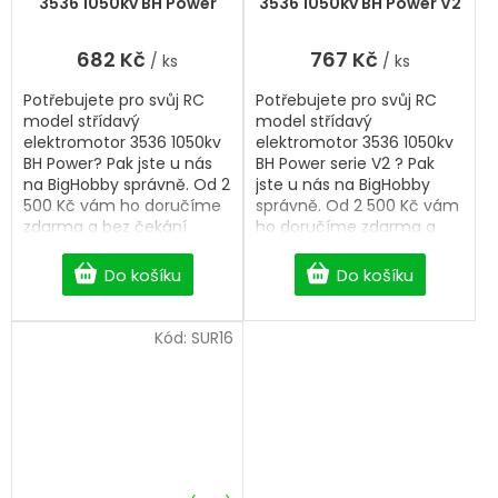
3536 1050kv BH Power
3536 1050kv BH Power V2
682 Kč
767 Kč
/ ks
/ ks
Potřebujete pro svůj RC
Potřebujete pro svůj RC
model střídavý
model střídavý
elektromotor 3536 1050kv
elektromotor 3536 1050kv
BH Power? Pak jste u nás
BH Power serie V2 ? Pak
na BigHobby správně. Od 2
jste u nás na BigHobby
500 Kč vám ho doručíme
správně. Od 2 500 Kč vám
zdarma a bez čekání.
ho doručíme zdarma a
bez čekání.
Do košíku
Do košíku
Kód:
SUR16