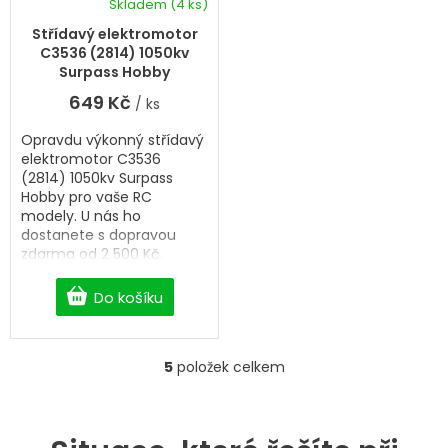
Skladem
(4 ks)
Střídavý elektromotor
C3536 (2814) 1050kv
Surpass Hobby
649 Kč
/ ks
Opravdu výkonný střídavý
elektromotor C3536
(2814) 1050kv Surpass
Hobby pro vaše RC
modely. U nás ho
dostanete s dopravou
zdarma od 2 500 Kč.
Do košíku
5
položek celkem
O
v
l
á