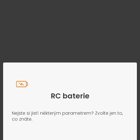
Najděte správný díl bez
zbytečného hledání
Přesně podle parametrů vašeho modelu
RC baterie
Nejste si jistí některým parametrem? Zvolte jen to,
co znáte.