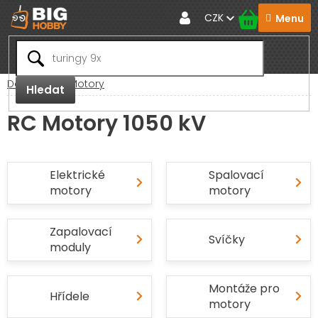
Přejít
CZK
na
obsah
Domů
RC Motory
Hledat
RC Motory 1050 kV
Elektrické
Spalovací
motory
motory
Zapalovací
Svíčky
moduly
Montáže pro
Hřídele
motory