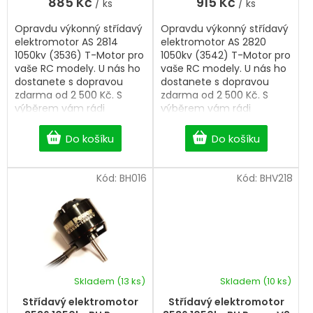
885 Kč
915 Kč
/ ks
/ ks
z
5
Opravdu výkonný střídavý
Opravdu výkonný střídavý
hvězdiček.
elektromotor AS 2814
elektromotor AS 2820
1050kv (3536) T-Motor pro
1050kv (3542) T-Motor pro
vaše RC modely. U nás ho
vaše RC modely. U nás ho
dostanete s dopravou
dostanete s dopravou
zdarma od 2 500 Kč. S
zdarma od 2 500 Kč. S
výběrem vám rádi
výběrem vám rádi
pomůžeme.
pomůžeme.
Do košíku
Do košíku
Kód:
BH016
Kód:
BHV218
Skladem
(13 ks)
Skladem
(10 ks)
Střídavý elektromotor
Střídavý elektromotor