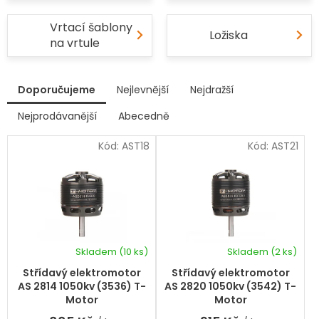
Vrtací šablony
Ložiska
na vrtule
V
Doporučujeme
Nejlevnější
Nejdražší
ý
p
Nejprodávanější
Abecedně
Ř
i
a
s
Kód:
AST18
Kód:
AST21
z
p
e
r
n
í
o
p
d
r
u
o
k
d
Skladem
(10 ks)
Skladem
(2 ks)
t
Průměrné
u
hodnocení
ů
k
Střídavý elektromotor
Střídavý elektromotor
produktu
t
AS 2814 1050kv (3536) T-
AS 2820 1050kv (3542) T-
je
ů
Motor
Motor
5,0