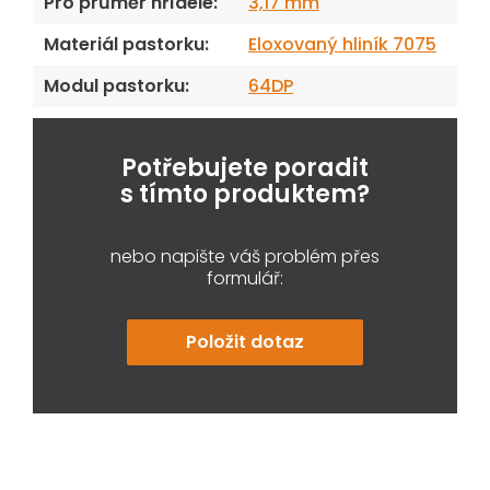
Pro průměr hřídele
:
3,17 mm
Materiál pastorku
:
Eloxovaný hliník 7075
Modul pastorku
:
64DP
Potřebujete poradit
s tímto produktem?
nebo napište váš problém přes
formulář:
Položit dotaz