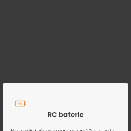
Najděte správný díl bez
zbytečného hledání
Přesně podle parametrů vašeho modelu
RC baterie
Nejste si jistí některým parametrem? Zvolte jen to,