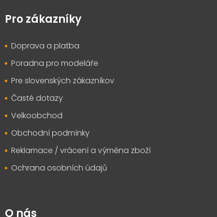
á
p
Pro zákazníky
a
t
Doprava a platba
í
Poradna pro modeláře
Pre slovenských zákazníkov
Časté dotazy
Velkoobchod
Obchodní podmínky
Reklamace / vrácení a výměna zboží
Ochrana osobních údajů
O nás