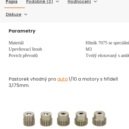
Popis
Podobné (3)
Hodnocení
Diskuze
Parametry
Materiál
Hliník 7075 se speciál
Upevňovací šroub
M3
Povrch převodů
Tvrdý eloxovaný s anti
Pastorek vhodný pro
auta
1/10 a motory s hřídelí
3,175mm.