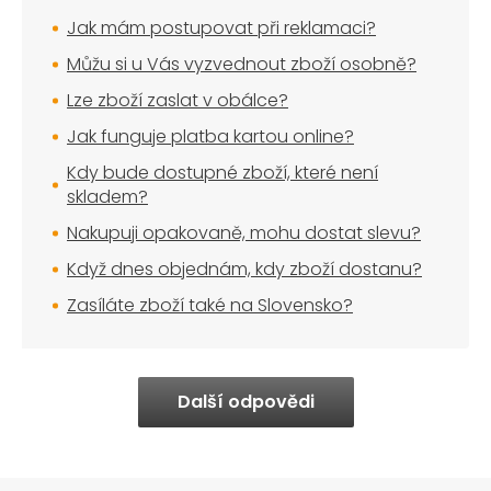
Jak mám postupovat při reklamaci?
Můžu si u Vás vyzvednout zboží osobně?
Lze zboží zaslat v obálce?
Jak funguje platba kartou online?
Kdy bude dostupné zboží, které není
skladem?
Nakupuji opakovaně, mohu dostat slevu?
Když dnes objednám, kdy zboží dostanu?
Zasíláte zboží také na Slovensko?
Další odpovědi