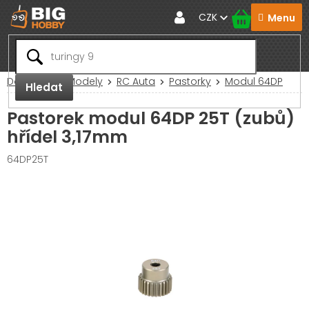
Přejít
CZK
na
obsah
Domů
RC Modely
RC Auta
Pastorky
Modul 64DP
Hledat
Pastorek modul 64DP 25T (zubů)
hřídel 3,17mm
64DP25T