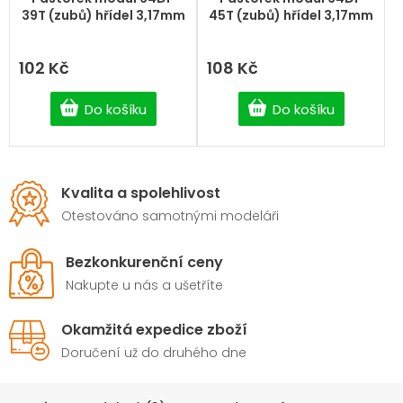
39T (zubů) hřídel 3,17mm
45T (zubů) hřídel 3,17mm
102 Kč
108 Kč
Do košíku
Do košíku
Kvalita a spolehlivost
Otestováno samotnými modeláři
Bezkonkurenční ceny
Nakupte u nás a ušetříte
Okamžitá expedice zboží
Doručení už do druhého dne