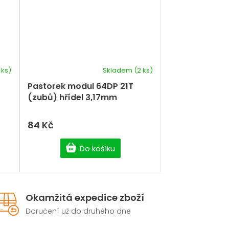
 ks)
Skladem
(2 ks)
Pastorek modul 64DP 21T
(zubů) hřídel 3,17mm
84 Kč
Do košíku
Okamžitá expedice zboží
Doručení už do druhého dne