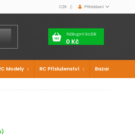
CZK
Přihlášení
Nákupní košík
RC Modely
RC Příslušenství
Bazar
Dárko
s)