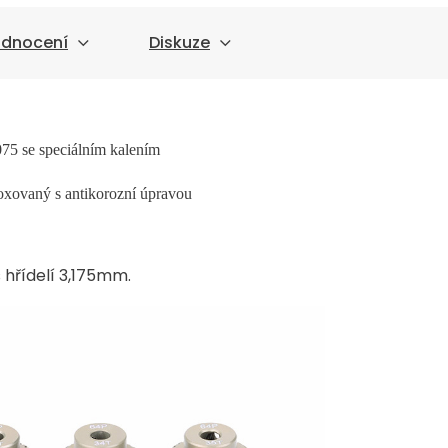
dnocení
Diskuze
075 se speciálním kalením
oxovaný s antikorozní úpravou
 hřídelí 3,175mm.