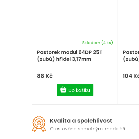
Skladem
(4 ks)
Pastorek modul 64DP 25T
Pasto
(zubů) hřídel 3,17mm
(zubů
88 Kč
104 K
Do košíku
Kvalita a spolehlivost
Otestováno samotnými modeláři