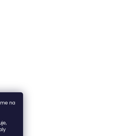
áme na
je,
aly