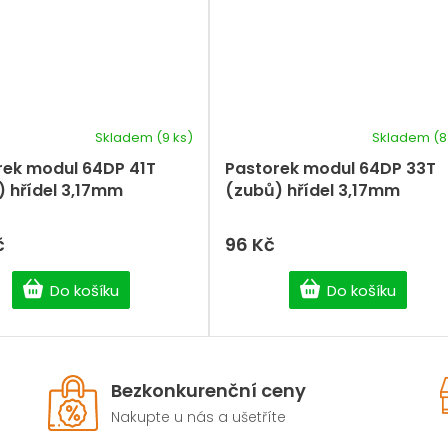
Skladem
(9 ks)
Skladem
(8
rek modul 64DP 41T
Pastorek modul 64DP 33T
) hřídel 3,17mm
(zubů) hřídel 3,17mm
č
96 Kč
Do košíku
Do košíku
Bezkonkurenční ceny
Nakupte u nás a ušetříte