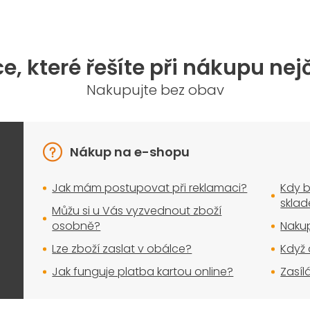
e, které řešíte při nákupu nej
Nakupujte bez obav
Nákup na e-shopu
Jak mám postupovat při reklamaci?
Kdy b
skla
Můžu si u Vás vyzvednout zboží
osobně?
Nakup
Lze zboží zaslat v obálce?
Když 
Jak funguje platba kartou online?
Zasíl