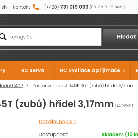
731 019 093
lish
Kontakt
Hledat
ry
RC Serva
RC Vysílače a přijímače
odul 64DP
Pastorek modul 64DP 35T (zubů) hřídel 3,17mm
5T (zubů) hřídel 3,17mm
64DP35T
Detailní popis
Skladem
(10 k