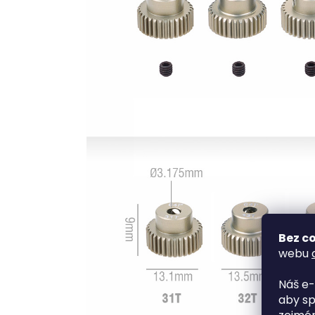
Bez co
webu
Náš e-
aby sp