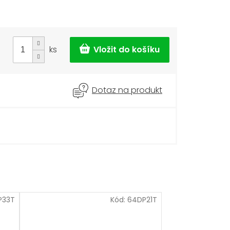
ks
Dotaz na produkt
P33T
Kód:
64DP21T