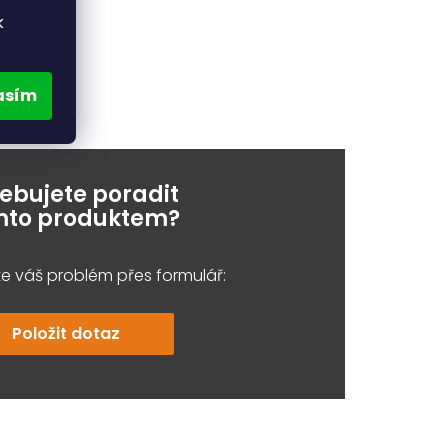
k
asím
řebujete poradit
ímto produktem?
e váš problém přes formulář:
Položit dotaz