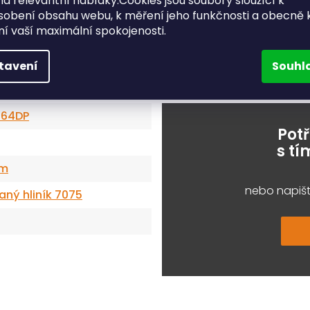
a relevantní nabídky.Cookies jsou soubory sloužící k
sobení obsahu webu, k měření jeho funkčnosti a obecně 
ění vaší maximální spokojenosti.
tavení
Souhl
 64DP
Pot
s t
mm
nebo napišt
aný hliník 7075