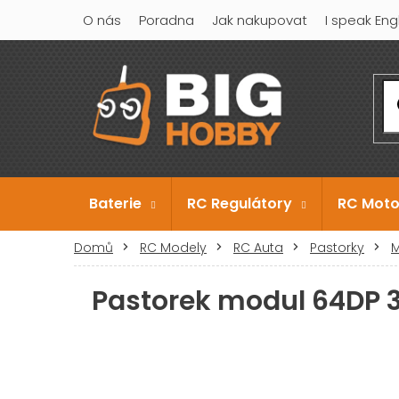
Přejít
O nás
Poradna
Jak nakupovat
I speak Eng
na
obsah
Baterie
RC Regulátory
RC Moto
Domů
RC Modely
RC Auta
Pastorky
M
Pastorek modul 64DP 3