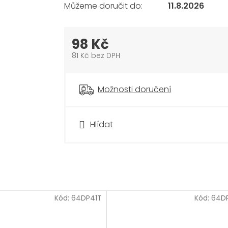
11.8.2026
98 Kč
81 Kč bez DPH
Měrná
cena:
Možnosti doručení
Hlídat
Kód:
64DP41T
Kód:
64D