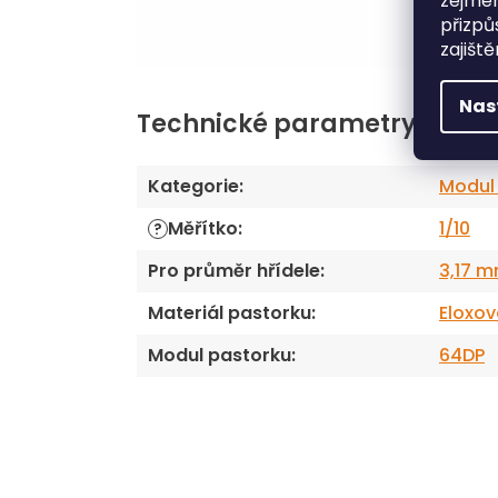
zejmén
přizpů
zajišt
Nas
Technické parametry
Kategorie
:
Modul
Měřítko
:
1/10
?
Pro průměr hřídele
:
3,17 
Materiál pastorku
:
Eloxov
Modul pastorku
:
64DP