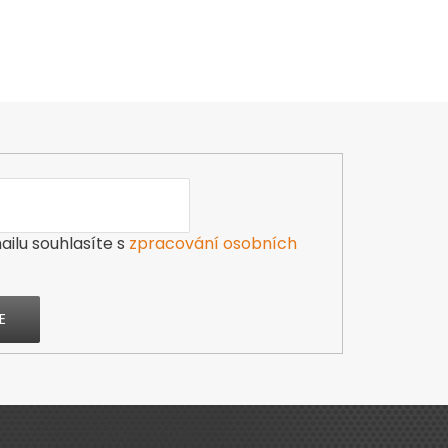
ilu souhlasíte s
zpracování osobních
E
Výdejna zboží