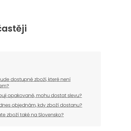
častěji
ude dostupné zboží, které není
dem?
uji opakovaně, mohu dostat slevu?
dnes objednám, kdy zboží dostanu?
áte zboží také na Slovensko?