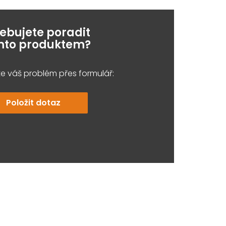
řebujete poradit
ímto produktem?
e váš problém přes formulář:
Položit dotaz