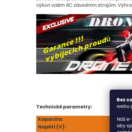
výkon vašim RC závodním strojům. Výhrad
Bez co
webu
Technické parametry:
Kapacita:
Náš e-
aby sp
Napětí (V
):