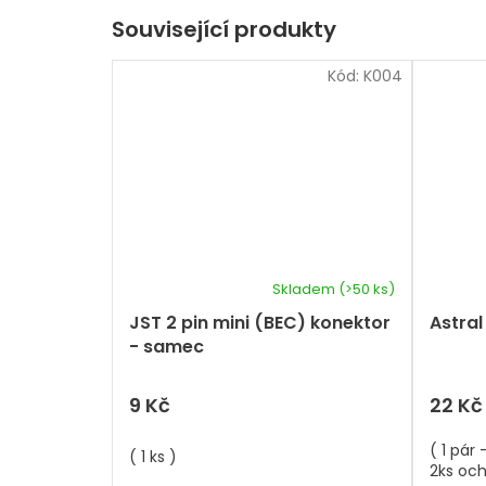
Související produkty
Kód:
K004
Skladem
(>50 ks)
JST 2 pin mini (BEC) konektor
Astra
- samec
9 Kč
22 Kč
( 1 pár
( 1 ks )
2ks oc