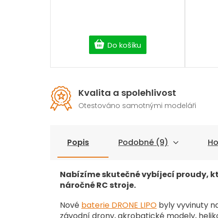
Do košíku
Kvalita a spolehlivost
Otestováno samotnými modeláři
Popis
Podobné (9)
Ho
Nabízíme skutečné vybíjecí proudy, k
náročné RC stroje.
Nové
baterie DRONE LIPO
byly vyvinuty n
závodní drony, akrobatické modely, heliko