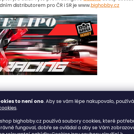
ním distributorem pro ČR i SR je www.
bighobby.cz
okies to není ono
. Aby se vám lépe nakupovalo, použív
cookies
.
600mAh
shop bighobby.cz používá soubory cookies, které potřebu
rávně fungoval, dobře se ovládal a aby se Vám zobrazov
3.7V