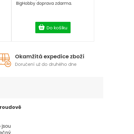
BigHobby doprava zdarma.
Do košíku
Okamžitá expedice zboží
Doručení už do druhého dne
proudově
 jsou
tečný