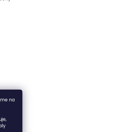
áme na
je,
aly