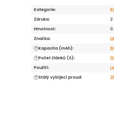
Kategorie
:
R
Záruka
:
2
Hmotnost
:
0
Značka
:
D
Kapacita (mAh)
:
6
?
Počet článků (S)
:
1
?
Použití
:
L
Stálý vybíjecí proud
:
3
?