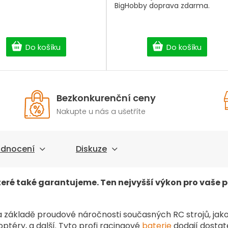
BigHobby doprava zdarma.
Do košíku
Do košíku
Bezkonkurenční ceny
Nakupte u nás a ušetříte
dnocení
Diskuze
teré také garantujeme. Ten nejvyšší výkon pro vaše 
a základě proudové náročnosti současných RC strojů, jako
ptéry, a další. Tyto profi racingové
baterie
dodají dosta