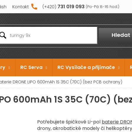
731 019 093
lish
Kontakt
Hledat
ry
RC Serva
RC Vysílače a přijímače
baterie DRONE LIPO 600mAh 1S 35C (70C) (bez PCB ochrany)
LIPO 600mAh 1S 35C (70C) (be
Potřebujete špičkové Li-pol
baterie DRO
drony, akrobatické modely či helikoptér