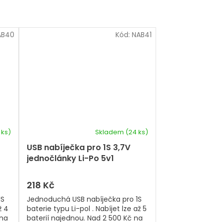
AB40
Kód:
NAB41
 ks)
Skladem
(24 ks)
USB nabíječka pro 1S 3,7V
jednočlánky Li-Po 5v1
218 Kč
1S
Jednoduchá USB nabíječka pro 1S
ž 4
baterie typu Li-pol . Nabíjet lze až 5
 na
baterií najednou. Nad 2 500 Kč na