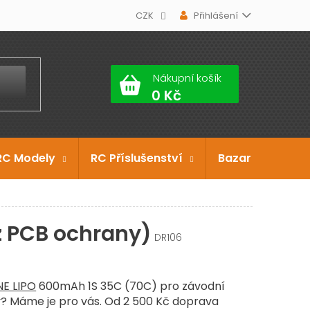
CZK
Přihlášení
Nákupní košík
RC Modely
RC Příslušenství
Bazar
Dárko
z PCB ochrany)
DR106
NE LIPO
600mAh 1S 35C (70C) pro závodní
y? Máme je pro vás. Od 2 500 Kč doprava