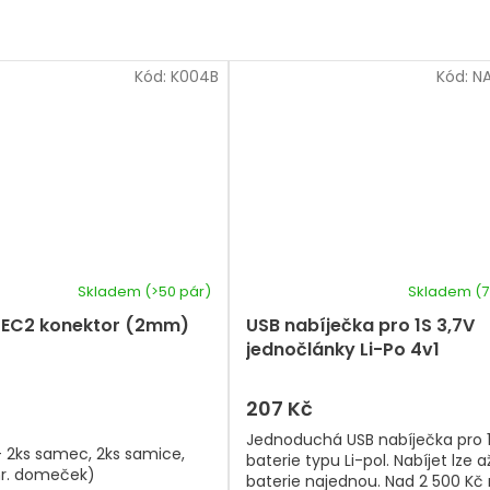
Kód:
K004B
Kód:
N
Skladem
(>50 pár)
Skladem
(7
l EC2 konektor (2mm)
USB nabíječka pro 1S 3,7V
jednočlánky Li-Po 4v1
207 Kč
Jednoduchá USB nabíječka pro 
 - 2ks samec, 2ks samice,
baterie typu Li-pol. Nabíjet lze a
hr. domeček)
baterie najednou. Nad 2 500 Kč