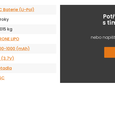
C Baterie (Li-Pol)
Pot
 roky
s t
.015 kg
nebo napišt
RONE LIPO
00-1000 (mAh)
S (3.7V)
etadla
5C