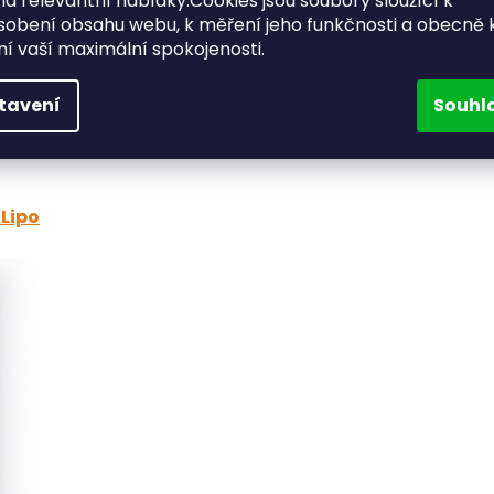
a relevantní nabídky.Cookies jsou soubory sloužící k
58*17.5*7.8mm
sobení obsahu webu, k měření jeho funkčnosti a obecně 
):
15g
ění vaší maximální spokojenosti.
35C
70C
tavení
Souhl
o
Lipo