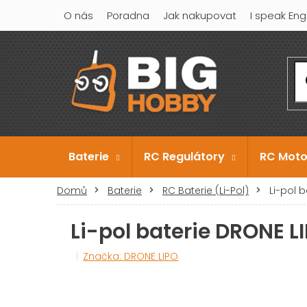
Přejít
O nás
Poradna
Jak nakupovat
I speak Eng
na
obsah
Baterie
RC Regulátory
RC Moto
Domů
Baterie
RC Baterie (Li-Pol)
Li-pol 
Li-pol baterie DRONE 
Značka:
DRONE LIPO