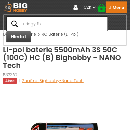
Přejít
CZK
na
obsah
Domů
Baterie
RC Baterie (Li-Pol)
Hledat
Li-pol baterie 5500mAh 3S 50C
(100C) HC (B) Bighobby - NANO
Tech
B323B2
Značka:
Bighobby-Nano Tech
Akce