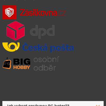
Časté dotazy
Jak vybrat správnou RC baterii?