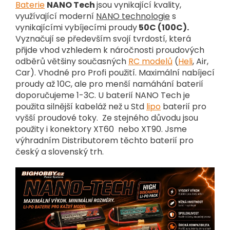
Baterie
NANO Tech
jsou vynikající kvality,
využívající moderní
NANO technologie
s
vynikajícími vybíjecími proudy
50C (100C).
Vyznačují se především svojí tvrdostí, která
přijde vhod vzhledem k náročnosti proudových
odběrů většiny současných
RC modelů
(
Heli
, Air,
Car).
Vhodné pro Profi použití. Maximální nabíjecí
proudy až 10C, ale pro menší namáhání baterií
doporučujeme 1-3C. U baterií NANO Tech je
použita silnější kabeláž než u Std
lipo
baterií pro
vyšší proudové toky. Ze stejného důvodu jsou
použity i konektory XT60 nebo XT90. Jsme
výhradním Distributorem těchto baterií pro
český a slovenský trh.