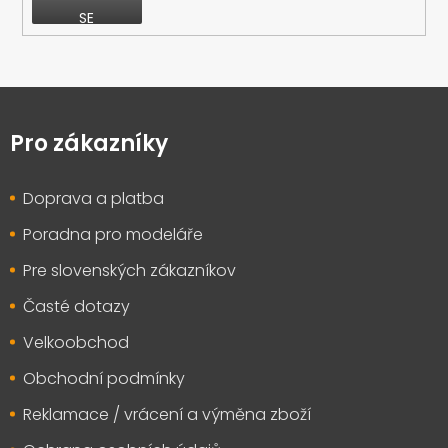
SE
Z
á
p
Pro zákazníky
a
t
Doprava a platba
í
Poradna pro modeláře
Pre slovenských zákazníkov
Časté dotazy
Velkoobchod
Obchodní podmínky
Reklamace / vrácení a výměna zboží