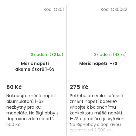
Kód:
OS01
Kód:
OS00B2
Skladem
(32 ks)
Skladem
(43 ks)
Měřič napětí
Měřič napětí 1-7S
akumulátorů 1-6S
80 Kč
275 Kč
Nakupujte měřič napětí
Potřebujete velmi přesně
akumulátorů 1-6S
změřit napětí baterie?
nezbytný pro RC
Připojte k balančnímu
modeláře. Na BigHobby s
konkektoru měřič napětí
dopravou zdarma od 2
1-7S a problém je vyřešen.
500 Kč.
Na BigHobby s dopravou
zdarma od 2 500 Kč.