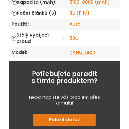
Kapacita (mAh)
:
5100-8000 (mAh)
?
Počet článků (S)
:
3S (11.1V)
?
Použití
:
Auta
Stálý vybíjecí
:
50C
?
proud
Model
:
NANO Tech
Potřebujete poradit
s tímto produktem?
nebo napište váš problém přes
formulář:
Položit dotaz