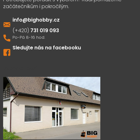
info
@
bighobby.cz
731 019 093
Sledujte nás na facebooku
Výdejna zboží