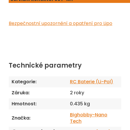
Bezpečnostní upozornění a opatření pro Lipo
Technické parametry
Kategorie
:
RC Baterie (Li-Pol)
Záruka
:
2 roky
Hmotnost
:
0.435 kg
Bighobby-Nano
Značka
:
Tech