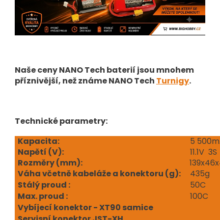
Naše ceny NANO Tech baterií jsou mnohem
příznivější, než známe NANO Tech
Turnigy
.
Technické parametry:
Kapacita:
5 500m
Napětí (V
):
11.1V 3S
Rozměry (mm):
139x46
Váha včetně kabeláže a konektoru (g):
435g
Stálý proud :
50C
Max. proud :
100C
Vybíjecí konektor - XT90 samice
Servisní konektor JST-XH