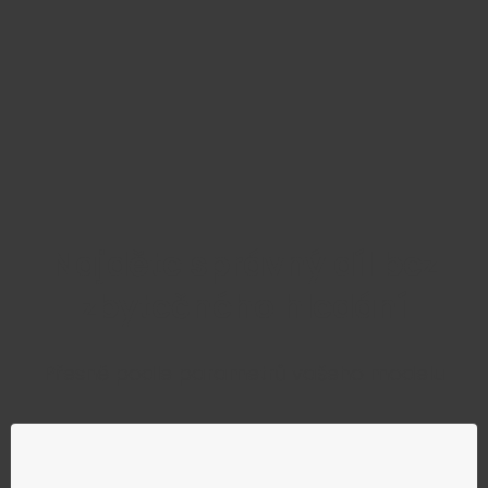
Najděte správný díl bez
zbytečného hledání
Přesně podle parametrů vašeho modelu