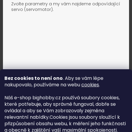
Zvolte parametry a my vám najdeme odpovídající
servo (servomotor).
Bez cookies to není ono
. Aby se vám lépe
nakupovalo, používáme na webu
cookies
.
Jak vybrat správné servo?
Náš e-shop bighobby.cz používá soubory cookies,
které potřebuje, aby správně fungoval, dobře se
Najít správné servo
ovládal a aby se Vám zobrazovaly zejména
relevantní nabídky.Cookies jsou soubory sloužící k
přizpůsobení obsahu webu, k měření jeho funkčnosti
a obecně k zajištění vaší maximální spokojenosti.