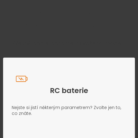
Najděte správný díl bez
zbytečného hledání
Přesně podle parametrů vašeho modelu
RC baterie
Nejste si jistí některým parametrem? Zvolte jen to,
co znáte.