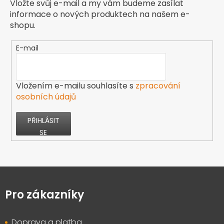
Vložte svůj e-mail a my vám budeme zasílat
informace o nových produktech na našem e-
shopu.
E-mail
Vložením e-mailu souhlasíte s
zpracování
osobních údajů
PŘIHLÁSIT
SE
Z
á
p
Pro zákazníky
a
t
Doprava a platba