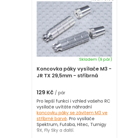
a
i
z
s
e
p
n
r
í
p
o
r
d
o
u
d
k
u
t
k
Skladem
(9 pár)
ů
t
Koncovka páky vysílače M3 -
ů
JR TX 29,5mm - stříbrná
129 Kč
/ pár
Pro lepší funkci i vzhled vašeho RC
vysílače uvítáte náhradní
koncovku páky se závitem M3 ve
stříbrné barvě
. Pro vysílače
Spektrum, Futaba, Hitec, Turnigy
9X, Fly Sky a další.