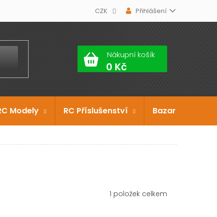
CZK
Přihlášení
Nákupní košík
RC Modely
RC Příslušenství
Bazar
Dárko
1
položek celkem