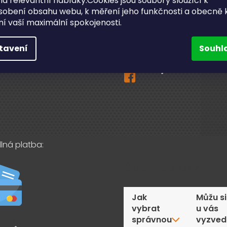
a relevantní nabídky.Cookies jsou soubory sloužící k
sobení obsahu webu, k měření jeho funkčnosti a obecně 
ční a pozáruční servis
ění vaší maximální spokojenosti.
info
@
bighobby.cz
ní odběr v Lanškrouně
731 019 093
tavení
Souhl
akty
Sledujte nás na fac
lná platba:
Časté dotazy
Jak
Můžu si
vybrat
u vás
správnou
vyzved