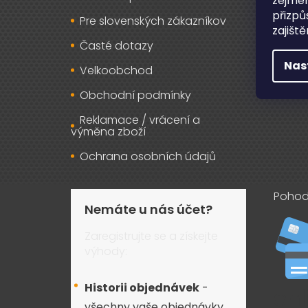
zejmén
přizpů
Pre slovenských zákazníkov
Záru
zajišt
Časté dotazy
Osob
Nas
Velkoobchod
Kont
Obchodní podmínky
Reklamace / vrácení a
výměna zboží
Ochrana osobních údajů
Pohod
Nemáte u nás účet?
Zaregistrujte se a získejte
výhody:
Historii objednávek
-
všechny vaše objednávky