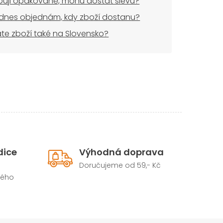
uji opakovaně, mohu dostat slevu?
dnes objednám, kdy zboží dostanu?
áte zboží také na Slovensko?
dice
Výhodná doprava
Doručujeme od 59,- Kč
hého