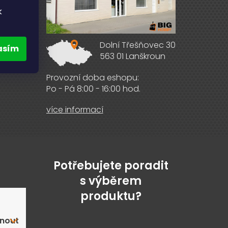
k
Dolní Třešňovec 30
asím
563 01 Lanškroun
ebooku
Provozní doba eshopu:
Po - Pá 8:00 - 16:00 hod.
více informací
Potřebujete poradit
s výběrem
produktu?
nout