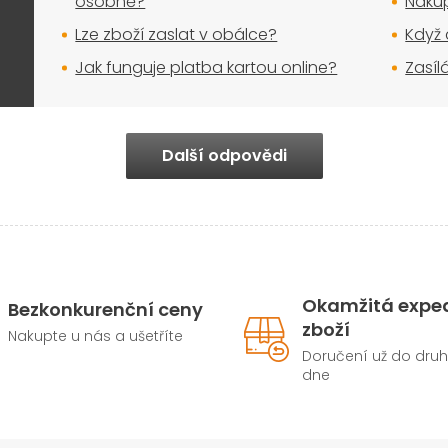
osobně?
Nakup
u
Lze zboží zaslat v obálce?
Když 
Jak funguje platba kartou online?
Zasíl
Další odpovědi
Okamžitá expe
Bezkonkurenční ceny
zboží
Nakupte u nás a ušetříte
Doručení už do dru
dne