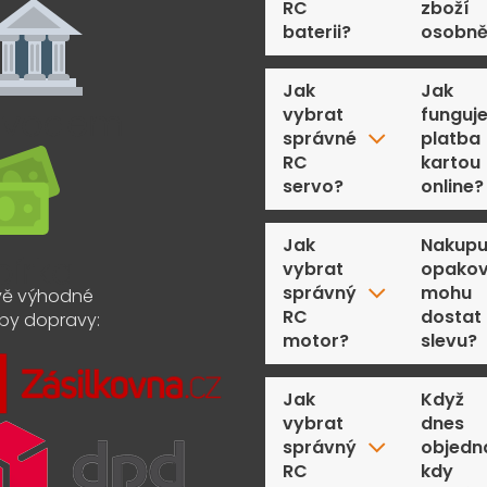
RC
zboží
baterii?
osobn
Jak
Jak
vybrat
funguj
správné
platba
RC
kartou
servo?
online?
Jak
Nakupu
vybrat
opakov
správný
mohu
ě výhodné
RC
dostat
by dopravy:
motor?
slevu?
Jak
Když
vybrat
dnes
správný
objedn
RC
kdy