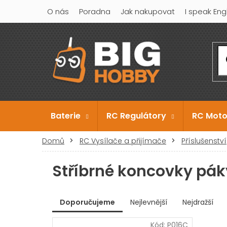
Přejít
O nás
Poradna
Jak nakupovat
I speak Eng
na
obsah
Baterie
RC Regulátory
RC Moto
Domů
RC Vysílače a přijímače
Příslušenství
Stříbrné koncovky pák
V
Doporučujeme
Nejlevnější
Nejdražší
ý
Ř
p
Kód:
P016C