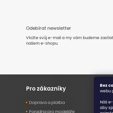
Odebírat newsletter
Vložte svůj e-mail a my vám budeme zasíla
našem e-shopu.
Z
á
Bez co
p
Pro zákazníky
O n
webu
a
t
Náš e-
Doprava a platba
O ná
í
aby sp
Poradna pro modeláře
Rec