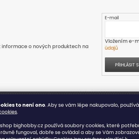
E-mail
Vložením e-ma
t informace o nových produktech na
údajů
PŘIHLÁSIT S
okies to není ono
. Aby se vám lépe nakupovalo, použív
ás
Kontakt
cookies
.
shop bighobby.cz používá soubory cookies, které potřebu
s
rávně fungoval, dobře se ovládal a aby se Vám zobrazov
enze obchodu