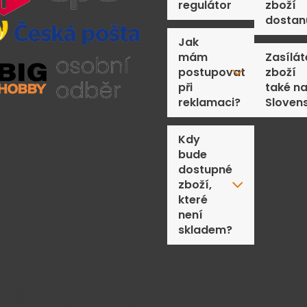
regulátor
zboží
dostan
Jak
mám
Zasílát
postupovat
zboží
při
také n
reklamaci?
Sloven
Kdy
bude
dostupné
zboží,
které
není
skladem?
jděte správný