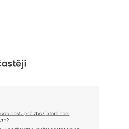
častěji
ude dostupné zboží, které není
dem?