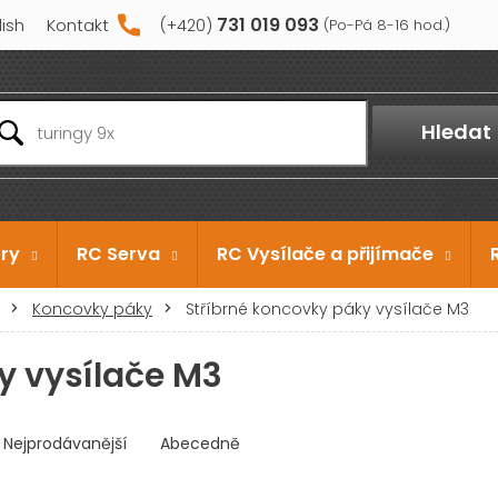
731 019 093
lish
Kontakt
Hledat
ry
RC Serva
RC Vysílače a přijímače
Koncovky páky
Stříbrné koncovky páky vysílače M3
y vysílače M3
Nejprodávanější
Abecedně