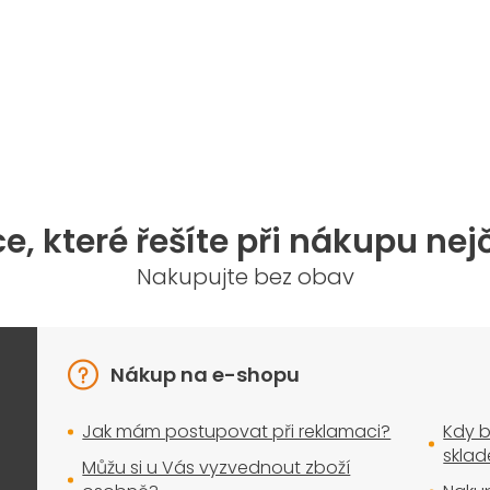
O
v
l
á
d
a
e, které řešíte při nákupu nej
c
í
Nakupujte bez obav
p
r
v
k
y
Nákup na e-shopu
v
ý
Jak mám postupovat při reklamaci?
Kdy b
p
i
skla
Můžu si u Vás vyzvednout zboží
s