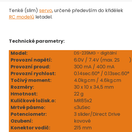
Tenké (slim)
servo
, určené především do křidélek
RC modelů
letadel.
Technické parametry:
Model:
DS-239MG - digitální
Provozní napětí:
6.0V / 7.4V (max. 2S
lipo
)
Provozní proud:
300 mA / 400 mA
Provozní rychlost:
0.14sec.60° / 0.13sec.60°
Točivý moment:
4.0kg.cm / 4.6kg.cm
Rozměry:
30 x 10 x 34,5 mm
Hmotnost:
22 g
Kuličkové ložisk.o:
MR85x2
Mrtvé pásmo:
≤3uSec
Potenciometr:
3 slider/Direct Drive
Ozubení:
kovové
Konektor vodič:
215 mm