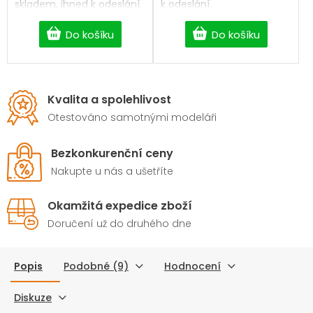
skladem, ihned k odeslání.
k odeslání.
Professional Digitální HV
servo.
Do košíku
Do košíku
Kvalita a spolehlivost
Otestováno samotnými modeláři
Bezkonkurenční ceny
Nakupte u nás a ušetříte
Okamžitá expedice zboží
Doručení už do druhého dne
Popis
Podobné (9)
Hodnocení
Diskuze