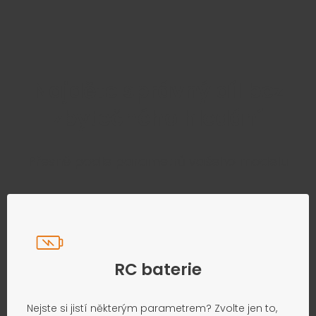
Najděte správný díl bez
zbytečného hledání
Přesně podle parametrů vašeho modelu
RC baterie
Nejste si jistí některým parametrem? Zvolte jen to,