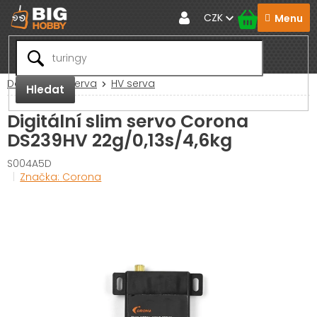
Přejít
CZK
na
obsah
Domů
RC Serva
HV serva
Hledat
Digitální slim servo Corona
DS239HV 22g/0,13s/4,6kg
S004A5D
Značka:
Corona