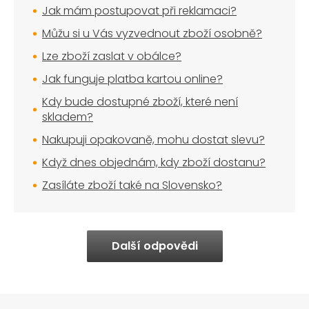
Jak mám postupovat při reklamaci?
Můžu si u Vás vyzvednout zboží osobně?
Lze zboží zaslat v obálce?
Jak funguje platba kartou online?
Kdy bude dostupné zboží, které není
skladem?
Nakupuji opakovaně, mohu dostat slevu?
Když dnes objednám, kdy zboží dostanu?
Zasíláte zboží také na Slovensko?
Další odpovědi