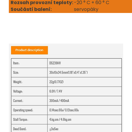
Rozsah provozní teploty:
-20 ° C + 60 ° C
Součástí balení:
servopáky