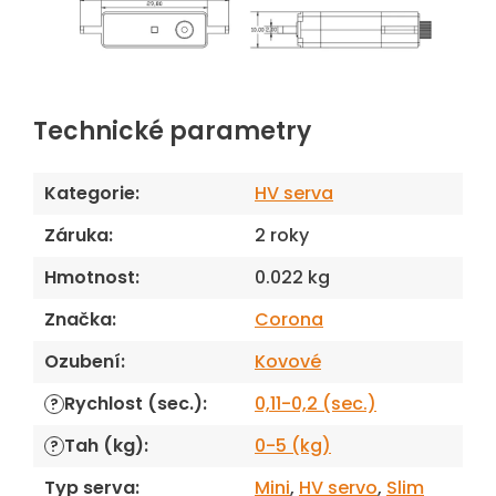
Technické parametry
Kategorie
:
HV serva
Záruka
:
2 roky
Hmotnost
:
0.022 kg
Značka
:
Corona
Ozubení
:
Kovové
Rychlost (sec.)
:
0,11-0,2 (sec.)
?
Tah (kg)
:
0-5 (kg)
?
Typ serva
:
Mini
,
HV servo
,
Slim