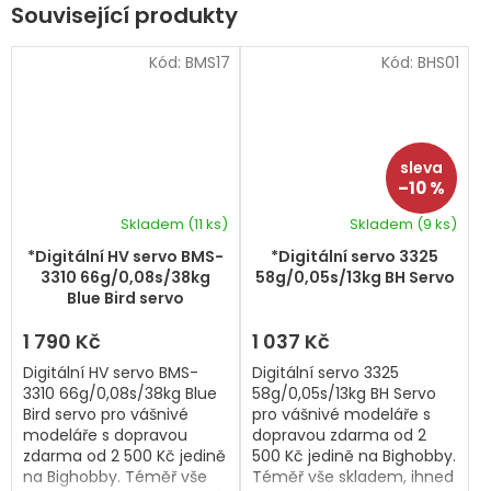
Související produkty
Kód:
BMS17
Kód:
BHS01
–10 %
Skladem
(11 ks)
Skladem
(9 ks)
*Digitální HV servo BMS-
*Digitální servo 3325
3310 66g/0,08s/38kg
58g/0,05s/13kg BH Servo
Blue Bird servo
1 790 Kč
1 037 Kč
Digitální HV servo BMS-
Digitální servo 3325
3310 66g/0,08s/38kg Blue
58g/0,05s/13kg BH Servo
Bird servo pro vášnivé
pro vášnivé modeláře s
modeláře s dopravou
dopravou zdarma od 2
zdarma od 2 500 Kč jedině
500 Kč jedině na Bighobby.
na Bighobby. Téměř vše
Téměř vše skladem, ihned