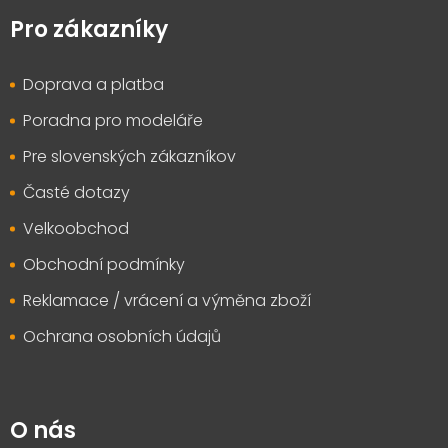
á
p
Pro zákazníky
a
t
Doprava a platba
í
Poradna pro modeláře
Pre slovenských zákazníkov
Časté dotazy
Velkoobchod
Obchodní podmínky
Reklamace / vrácení a výměna zboží
Ochrana osobních údajů
O nás