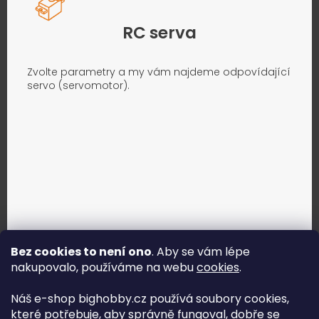
RC serva
Zvolte parametry a my vám najdeme odpovídající
servo (servomotor).
Bez cookies to není ono
. Aby se vám lépe
nakupovalo, používáme na webu
cookies
.
Jak vybrat správné servo?
Náš e-shop bighobby.cz používá soubory cookies,
které potřebuje, aby správně fungoval, dobře se
Najít správné servo