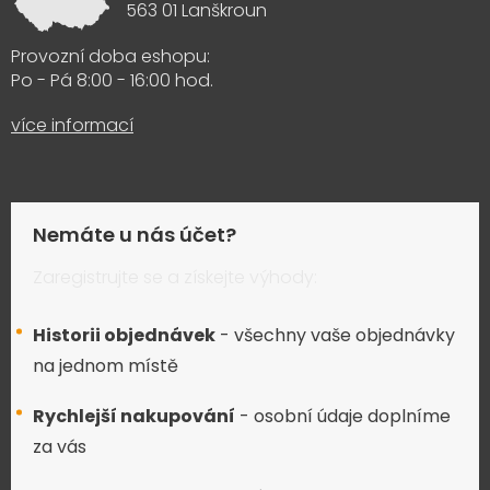
563 01 Lanškroun
Provozní doba eshopu:
Po - Pá 8:00 - 16:00 hod.
více informací
Nemáte u nás účet?
Zaregistrujte se a získejte výhody:
Historii objednávek
- všechny vaše objednávky
na jednom místě
Rychlejší nakupování
- osobní údaje doplníme
za vás