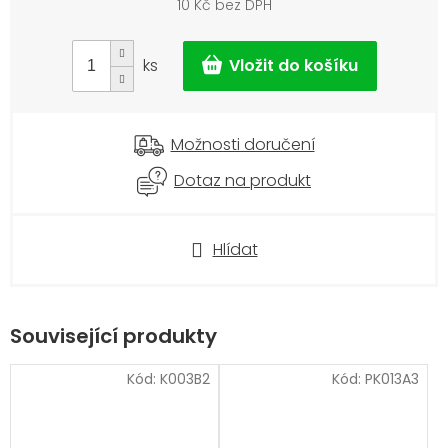
10 Kč bez DPH
Měrná
cena:
ks
Možnosti doručení
Dotaz na produkt
Hlídat
Související produkty
Kód:
K003B2
Kód:
PK013A3