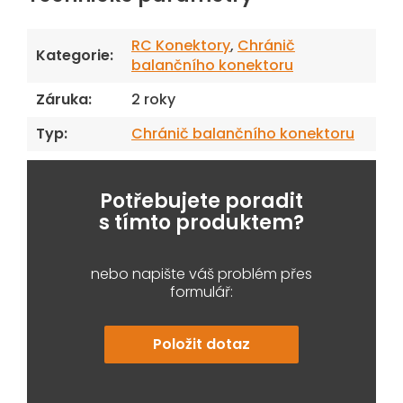
RC Konektory
,
Chránič
Kategorie
:
balančního konektoru
Záruka
:
2 roky
Typ
:
Chránič balančního konektoru
Potřebujete poradit
s tímto produktem?
nebo napište váš problém přes
formulář:
Položit dotaz