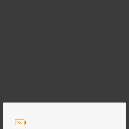
Najděte správný díl bez
zbytečného hledání
Přesně podle parametrů vašeho modelu