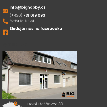
info
@
bighobby.cz
731 019 093
Sledujte nás na facebooku
Výdejna zboží
Dolní Třešňovec 30