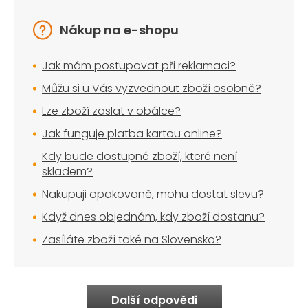
Nákup na e-shopu
Jak mám postupovat při reklamaci?
Můžu si u Vás vyzvednout zboží osobně?
Lze zboží zaslat v obálce?
Jak funguje platba kartou online?
Kdy bude dostupné zboží, které není
skladem?
Nakupuji opakovaně, mohu dostat slevu?
Když dnes objednám, kdy zboží dostanu?
Zasíláte zboží také na Slovensko?
Další odpovědi