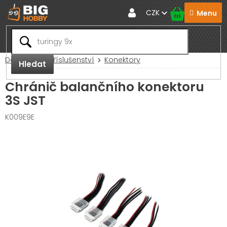
Přejít
CZK
na
obsah
Domů
RC Příslušenství
Konektory
Hledat
Chránič balančního konektoru
3S JST
K009E9E