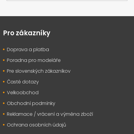
Z
á
p
Pro zákazníky
a
t
Doprava a platba
í
Poradna pro modeláře
Pre slovenských zákazníkov
Časté dotazy
Velkoobchod
Obchodní podmínky
Reklamace / vrácení a výměna zboží
Ochrana osobních údajů