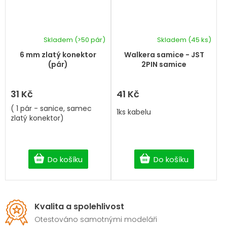
Skladem
(>50 pár)
Skladem
(45 ks)
6 mm zlatý konektor
Walkera samice - JST
(pár)
2PIN samice
31 Kč
41 Kč
( 1 pár - sanice, samec
1ks kabelu
zlatý konektor)
Do košíku
Do košíku
Kvalita a spolehlivost
Otestováno samotnými modeláři