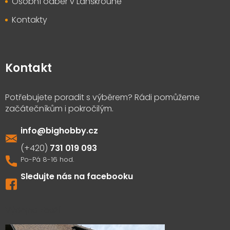
Osobní odběr v Lanškrouně
Kontakty
Kontakt
info
@
bighobby.cz
731 019 093
Sledujte nás na facebooku
Výdejna zboží