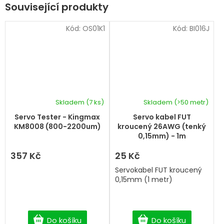
Související produkty
Kód:
OS01K1
Kód:
BI016J
Skladem
(7 ks)
Skladem
(>50 metr)
Servo Tester - Kingmax
Servo kabel FUT
KM8008 (800-2200um)
kroucený 26AWG (tenký
0,15mm) - 1m
357 Kč
25 Kč
Servokabel FUT kroucený
0,15mm (1 metr)
Do košíku
Do košíku