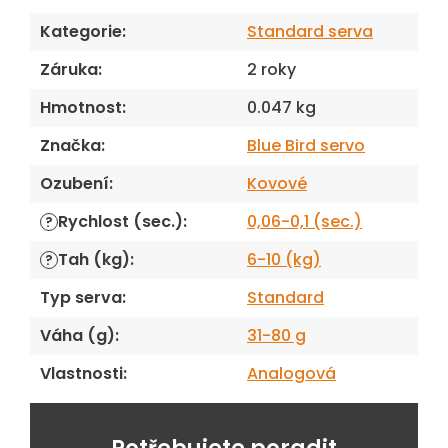
Kategorie
:
Standard serva
Záruka
:
2 roky
Hmotnost
:
0.047 kg
Značka
:
Blue Bird servo
Ozubení
:
Kovové
Rychlost (sec.)
:
0,06-0,1 (sec.)
?
Tah (kg)
:
6-10 (kg)
?
Typ serva
:
Standard
Váha (g)
:
31-80 g
Vlastnosti
:
Analogová