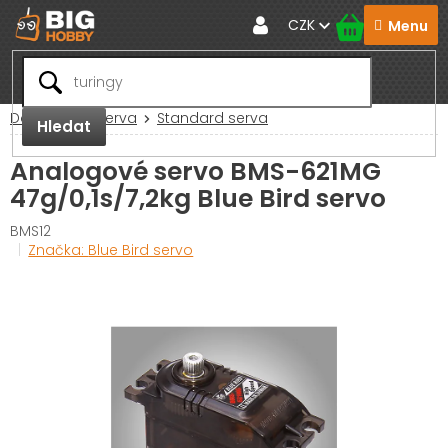
Přejít
CZK
na
obsah
Domů
RC Serva
Standard serva
Hledat
Analogové servo BMS-621MG
47g/0,1s/7,2kg Blue Bird servo
BMS12
Značka:
Blue Bird servo