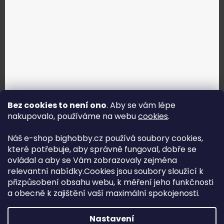
Bez cookies to není ono
. Aby se vám lépe
nakupovalo, používáme na webu
cookies
.
Jak vybrat správné servo?
Náš e-shop bighobby.cz používá soubory cookies,
které potřebuje, aby správně fungoval, dobře se
Najít správné servo
ovládal a aby se Vám zobrazovaly zejména
relevantní nabídky.Cookies jsou soubory sloužící k
přizpůsobení obsahu webu, k měření jeho funkčnosti
a obecně k zajištění vaší maximální spokojenosti.
Copyright (c) 2016 -2026 Big hobby.cz - všechna práva
Nastavení