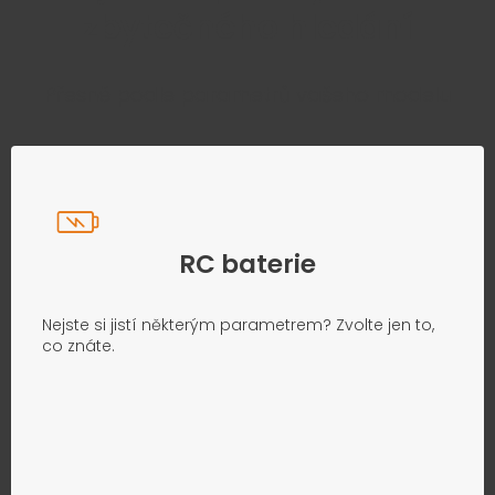
zbytečného hledání
Přesně podle parametrů vašeho modelu
RC baterie
Nejste si jistí některým parametrem? Zvolte jen to,
co znáte.