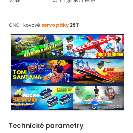
Váha:
47 ± 1 grams / 1.66 oz
CNC- kovové
servo páky
25T
Technické parametry