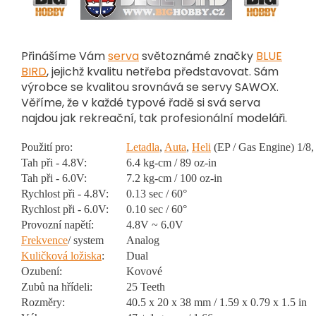
Přinášíme Vám
serva
světoznámé značky
BLUE
BIRD
, jejichž kvalitu netřeba představovat. Sám
výrobce se kvalitou srovnává se servy SAWOX.
Věříme, že v každé typové řadě si svá serva
najdou jak rekreační, tak profesionální modeláři.
Použití pro:
Letadla
,
Auta
,
Heli
(EP / Gas Engine) 1/8,
Tah při - 4.8V:
6.4 kg-cm / 89 oz-in
Tah při - 6.0V:
7.2 kg-cm / 100 oz-in
Rychlost při - 4.8V:
0.13 sec / 60°
Rychlost při - 6.0V:
0.10 sec / 60°
Provozní napětí:
4.8V ~ 6.0V
Frekvence
/ system
Analog
Kuličková ložiska
:
Dual
Ozubení:
Kovové
Zubů na hřídeli:
25 Teeth
Rozměry:
40.5 x 20 x 38 mm / 1.59 x 0.79 x 1.5 in