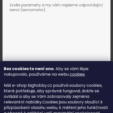
Zvolte parametry a my vám najdeme odpovídající
servo (servomotor).
Bez cookies to není ono
. Aby se vám lépe
nakupovalo, používáme na webu
cookies
.
Jak vybrat správné servo?
Náš e-shop bighobby.cz používá soubory cookies,
které potřebuje, aby správně fungoval, dobře se
Najít správné servo
ovládal a aby se Vám zobrazovaly zejména
relevantní nabídky.Cookies jsou soubory sloužící k
přizpůsobení obsahu webu, k měření jeho funkčnosti