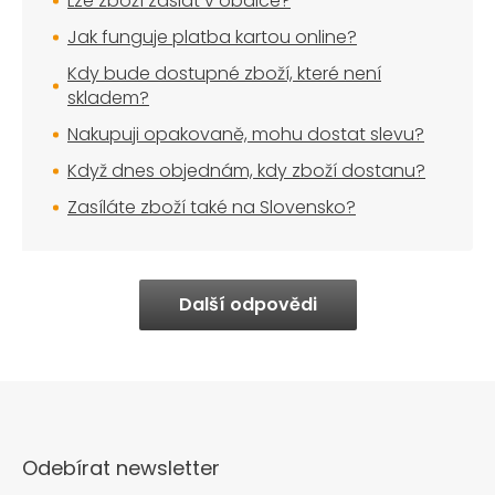
Lze zboží zaslat v obálce?
Jak funguje platba kartou online?
Kdy bude dostupné zboží, které není
skladem?
Nakupuji opakovaně, mohu dostat slevu?
Když dnes objednám, kdy zboží dostanu?
Zasíláte zboží také na Slovensko?
Další odpovědi
Odebírat newsletter