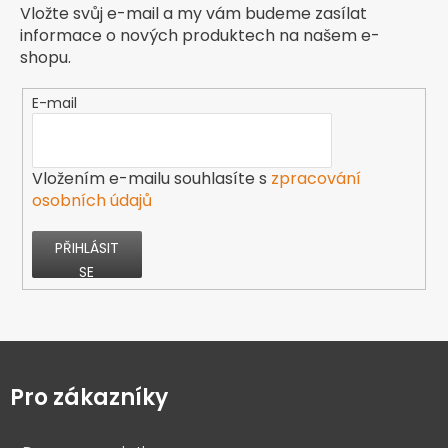
Vložte svůj e-mail a my vám budeme zasílat
informace o nových produktech na našem e-
shopu.
E-mail
Vložením e-mailu souhlasíte s
zpracování
osobních údajů
PŘIHLÁSIT
SE
Z
á
p
Pro zákazníky
a
t