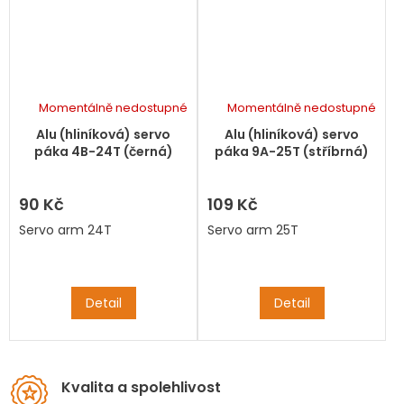
Momentálně nedostupné
Momentálně nedostupné
Alu (hliníková) servo
Alu (hliníková) servo
páka 4B-24T (černá)
páka 9A-25T (stříbrná)
90 Kč
109 Kč
Servo arm 24T
Servo arm 25T
Detail
Detail
Kvalita a spolehlivost