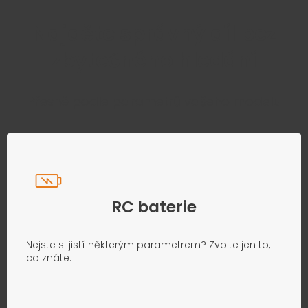
Najděte správný díl bez
zbytečného hledání
Přesně podle parametrů vašeho modelu
RC baterie
Nejste si jistí některým parametrem? Zvolte jen to,
co znáte.