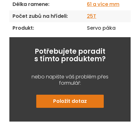
Délka ramene
:
61 a více mm
Počet zubů na hřídeli
:
25T
Produkt
:
Servo páka
Potřebujete poradit
s tímto produktem?
nebo napište váš problém přes
formulář:
Položit dotaz