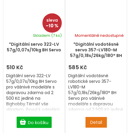
–10 %
Skladem
(7 ks)
Momentálně nedostupné
*Digitální servo 322-LV
*Digitální vodotěsné
57g/0,07s/10kg BH Servo
servo 357-LV180-M
57g/0,18s/26kg/180° BH
Servo
510 Kč
585 Kč
Digitální servo 322-LV
Digitální vodotěsné
57g/0,07s/10kg BH Servo
robotické servo 357-
pro vášnivé modeláře s
LV180-M
dopravou zdarma od 2
57g/0,18s/26kg/180° BH
500 Kč jedině na
Servo pro vášnivé
Bighobby.Téměř vše
modeláře s dopravou
skladem, ihned k odeslání.
zdarma od 2 500 Kč jedině
na Bighobby.Téměř vše
skladem, ihned k odeslání.
Do košíku
Detail