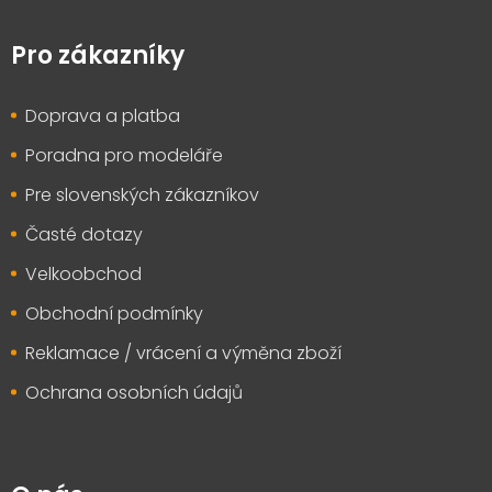
Z
á
p
Pro zákazníky
a
t
Doprava a platba
í
Poradna pro modeláře
Pre slovenských zákazníkov
Časté dotazy
Velkoobchod
Obchodní podmínky
Reklamace / vrácení a výměna zboží
Ochrana osobních údajů