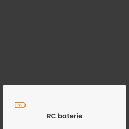
Najděte správný díl bez
zbytečného hledání
Přesně podle parametrů vašeho modelu
RC baterie