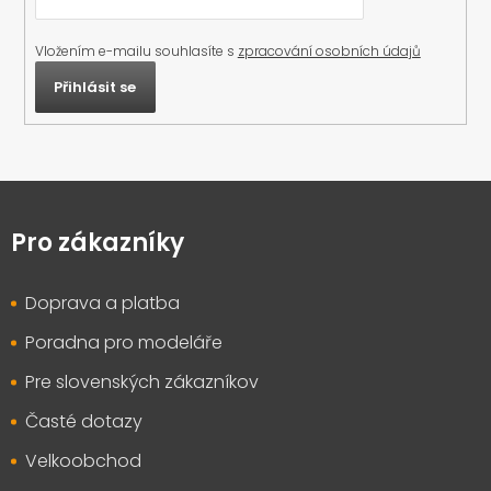
Vložením e-mailu souhlasíte s
zpracování osobních údajů
Přihlásit se
Z
á
p
Pro zákazníky
a
t
Doprava a platba
í
Poradna pro modeláře
Pre slovenských zákazníkov
Časté dotazy
Velkoobchod