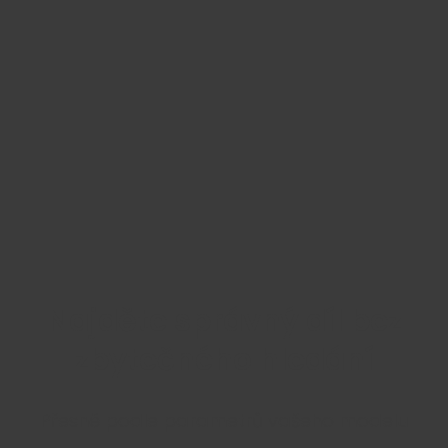
Najděte správný díl bez
zbytečného hledání
Přesně podle parametrů vašeho modelu