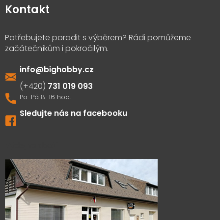
Kontakt
info
@
bighobby.cz
731 019 093
Sledujte nás na facebooku
Výdejna zboží