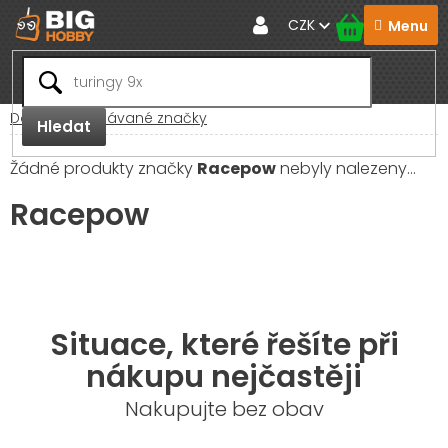
Přejít
CZK
na
obsah
Domů
Prodávané značky
Hledat
Žádné produkty značky
Racepow
nebyly nalezeny...
Racepow
Situace, které řešíte při
nákupu nejčastěji
Nakupujte bez obav