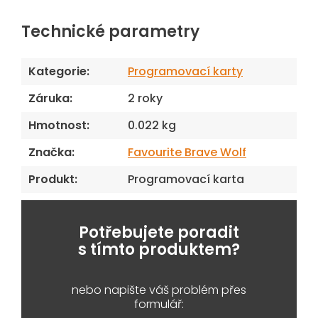
Technické parametry
Kategorie
:
Programovací karty
Záruka
:
2 roky
Hmotnost
:
0.022 kg
Značka
:
Favourite Brave Wolf
Produkt
:
Programovací karta
Potřebujete poradit
s tímto produktem?
nebo napište váš problém přes
formulář: