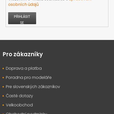
osobních údajů
PŘIHLÁSIT
SE
Z
á
p
Pro zákazníky
a
t
Doprava a platba
í
Poradna pro modeláře
Pre slovenských zákazníkov
Časté dotazy
Velkoobchod