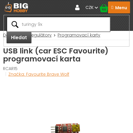
Přejít
CZK
na
obsah
Domů
RC Regulátory
Programovací karty
Hledat
USB link (car ESC Favourite)
programovací karta
RCAR15
Značka:
Favourite Brave Wolf