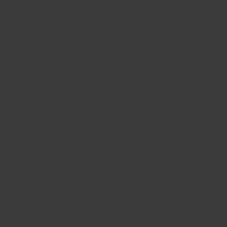
Najděte správný díl bez
zbytečného hledání
Přesně podle parametrů vašeho modelu