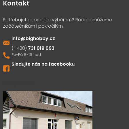
Kontakt
info
@
bighobby.cz
731 019 093
Sledujte nás na facebooku
Výdejna zboží