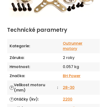
Technické parametry
Outrunner
Kategorie
:
motory
Záruka
:
2 roky
Hmotnost
:
0.057 kg
Značka
:
BH Power
Velikost motoru
:
28-30
?
(mm)
Otáčky (kv)
:
2200
?