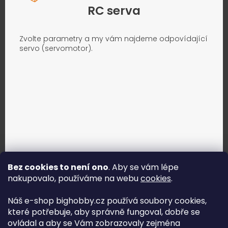
RC serva
Zvolte parametry a my vám najdeme odpovídající
servo (servomotor).
Bez cookies to není ono
. Aby se vám lépe
nakupovalo, používáme na webu
cookies
.
Jak vybrat správné servo?
Náš e-shop bighobby.cz používá soubory cookies,
které potřebuje, aby správně fungoval, dobře se
Najít správné servo
ovládal a aby se Vám zobrazovaly zejména