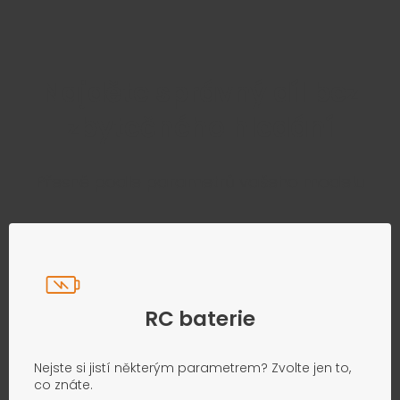
Najděte správný díl bez
zbytečného hledání
Přesně podle parametrů vašeho modelu
RC baterie
Nejste si jistí některým parametrem? Zvolte jen to,
co znáte.