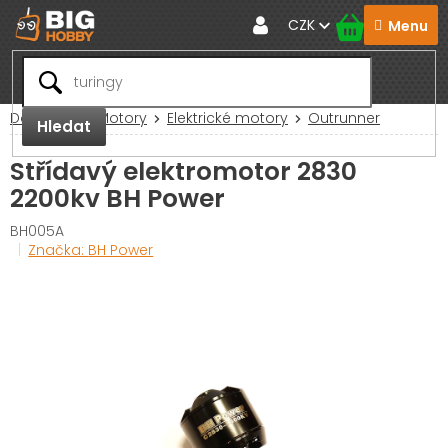
Přejít
CZK
na
obsah
Domů
RC Motory
Elektrické motory
Outrunner
Hledat
Střídavý elektromotor 2830
2200kv BH Power
BH005A
Značka:
BH Power