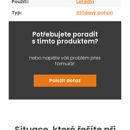
Použití
:
Letadla
Typ
:
Střídavý pohon
Potřebujete poradit
s tímto produktem?
nebo napište váš problém přes
formulář:
Položit dotaz
Situace, které řešíte při