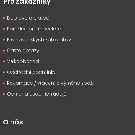
p
Pro zákazníky
a
t
Doprava a platba
í
Poradna pro modeláře
Pre slovenských zákazníkov
Časté dotazy
Velkoobchod
Obchodní podmínky
Reklamace / vrácení a výměna zboží
Ochrana osobních údajů
O nás