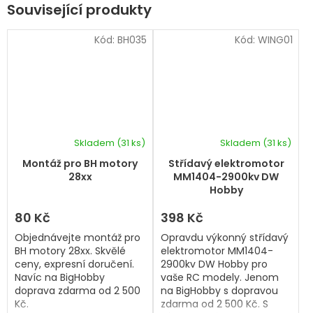
Související produkty
Kód:
BH035
Kód:
WING01
Skladem
(31 ks)
Skladem
(31 ks)
Průměrné
hodnocení
Montáž pro BH motory
Střídavý elektromotor
produktu
28xx
MM1404-2900kv DW
je
Hobby
5,0
z
80 Kč
398 Kč
5
Objednávejte montáž pro
Opravdu výkonný střídavý
hvězdiček.
BH motory 28xx. Skvělé
elektromotor MM1404-
ceny, expresní doručení.
2900kv DW Hobby pro
Navíc na BigHobby
vaše RC modely. Jenom
doprava zdarma od 2 500
na BigHobby s dopravou
Kč.
zdarma od 2 500 Kč. S