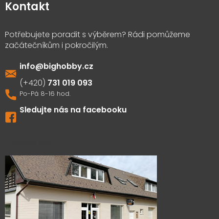
Kontakt
info
@
bighobby.cz
731 019 093
Sledujte nás na facebooku
Výdejna zboží