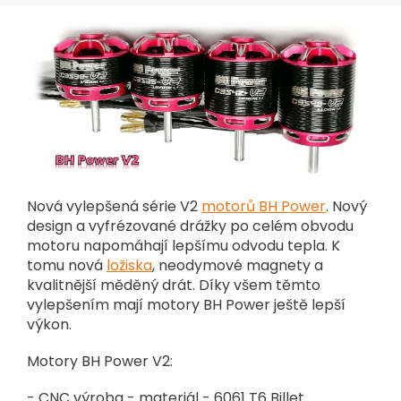
Nová vylepšená série V2
motorů BH Power
. Nový
design a vyfrézované drážky po celém obvodu
motoru napomáhají lepšímu odvodu tepla. K
tomu nová
ložiska
, neodymové magnety a
kvalitnější měděný drát. Díky všem těmto
vylepšením mají motory BH Power ještě lepší
výkon.
Motory BH Power V2:
- CNC výroba - materiál - 6061 T6 Billet