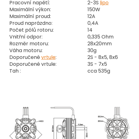
Pracovní napětí:
2-3S
lipo
Maximální výkon:
150W
Maximální proud:
12A
Proud naprázdno:
0,4A
Počet pólů rotoru:
14
Vnitřní odpor:
0,335 Ohm
Rozměr motoru:
28x20mm
Váha motoru:
30g
Doporučené
vrtule
:
2S - 8x5, 8x6
Doporučené vrtule:
3S - 7x5
Tah :
cca 535g