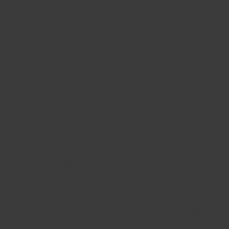
Najděte správný díl bez
zbytečného hledání
Přesně podle parametrů vašeho modelu