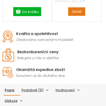
výběrem vám rádi
pomůžeme.
Do košíku
Detail
Kvalita a spolehlivost
Otestováno samotnými modeláři
Bezkonkurenční ceny
Nakupte u nás a ušetříte
Okamžitá expedice zboží
Doručení už do druhého dne
Popis
Podobné (9)
Hodnocení
Diskuze