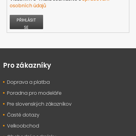
osobních údajů
PŘIHLÁSIT
SE
Z
á
p
Pro zákazníky
a
t
Doprava a platba
í
Poradna pro modeláře
Pre slovenských zákazníkov
Časté dotazy
Velkoobchod