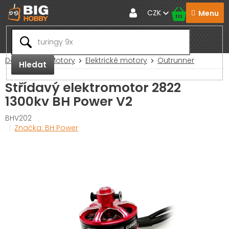
Přejít
CZK
na
obsah
Domů
RC Motory
Elektrické motory
Outrunner
Hledat
Střídavý elektromotor 2822
1300kv BH Power V2
BHV202
Značka:
BH Power