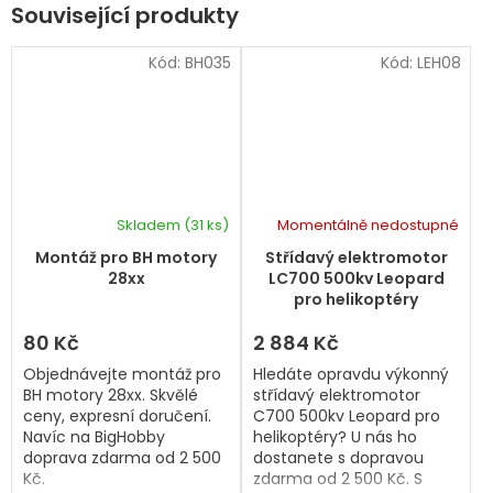
Související produkty
Kód:
BH035
Kód:
LEH08
Skladem
(31 ks)
Momentálně nedostupné
Montáž pro BH motory
Střídavý elektromotor
28xx
LC700 500kv Leopard
pro helikoptéry
80 Kč
2 884 Kč
Objednávejte montáž pro
Hledáte opravdu výkonný
BH motory 28xx. Skvělé
střídavý elektromotor
ceny, expresní doručení.
C700 500kv Leopard pro
Navíc na BigHobby
helikoptéry? U nás ho
doprava zdarma od 2 500
dostanete s dopravou
Kč.
zdarma od 2 500 Kč. S