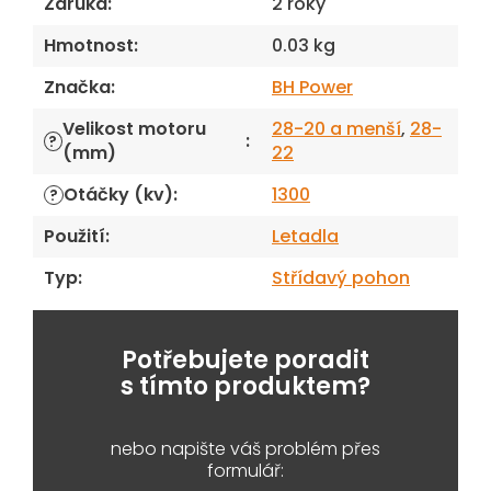
Záruka
:
2 roky
Hmotnost
:
0.03 kg
Značka
:
BH Power
Velikost motoru
28-20 a menší
,
28-
:
?
(mm)
22
Otáčky (kv)
:
1300
?
Použití
:
Letadla
Typ
:
Střídavý pohon
Potřebujete poradit
s tímto produktem?
nebo napište váš problém přes
formulář: