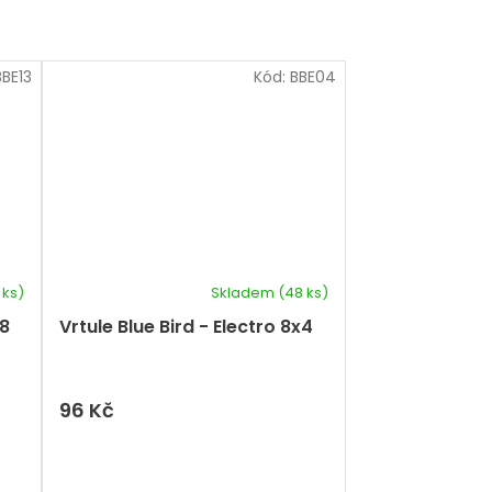
BBE13
Kód:
BBE04
 ks)
Skladem
(48 ks)
x8
Vrtule Blue Bird - Electro 8x4
96 Kč