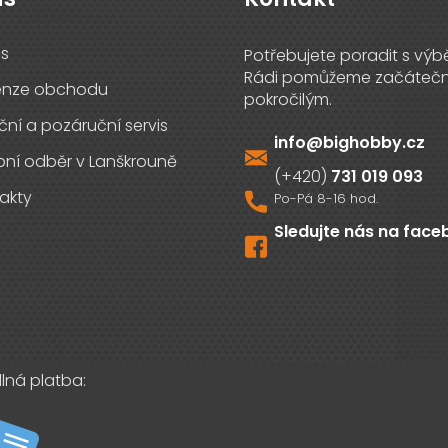
s
enze obchodu
ční a pozáruční servis
info
@
bighobby.cz
ní odběr v Lanškrouně
731 019 093
akty
Sledujte nás na fac
lná platba:
Časté dotazy