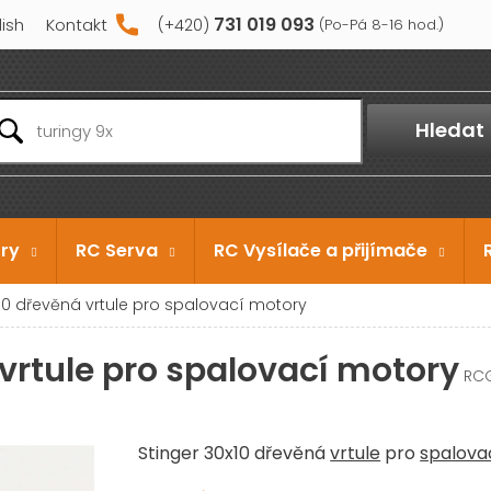
731 019 093
lish
Kontakt
Hledat
ry
RC Serva
RC Vysílače a přijímače
x10 dřevěná vrtule pro spalovací motory
vrtule pro spalovací motory
RC
Stinger 30x10 dřevěná
vrtule
pro
spalova