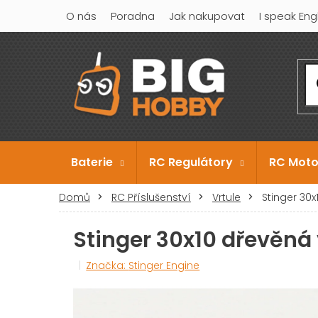
Přejít
O nás
Poradna
Jak nakupovat
I speak Eng
na
obsah
Baterie
RC Regulátory
RC Moto
Domů
RC Příslušenství
Vrtule
Stinger 30
Stinger 30x10 dřevěná 
Značka:
Stinger Engine