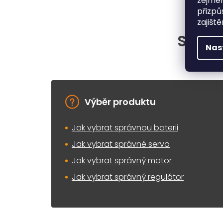
zejmén
přizpů
zajišt
Situac
Nas
Výběr produktu
Jak vybrat správnou baterii
Jak vybrat správné servo
Jak vybrat správný motor
Jak vybrat správný regulátor