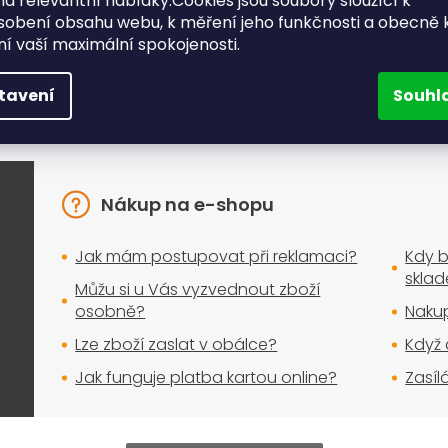
a relevantní nabídky.Cookies jsou soubory sloužící k
sobení obsahu webu, k měření jeho funkčnosti a obecně 
ění vaší maximální spokojenosti.
e, které řešíte při nákupu nej
tavení
Souhl
Nakupujte bez obav
Nákup na e-shopu
Jak mám postupovat při reklamaci?
Kdy b
skla
Můžu si u Vás vyzvednout zboží
osobně?
Nakup
Lze zboží zaslat v obálce?
Když 
Jak funguje platba kartou online?
Zasíl