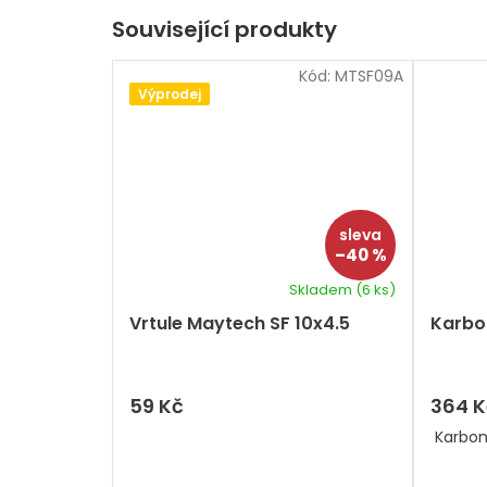
Související produkty
Kód:
MTSF09A
Výprodej
–40 %
Skladem
(6 ks)
Vrtule Maytech SF 10x4.5
Karbo
59 Kč
364 K
Karbon