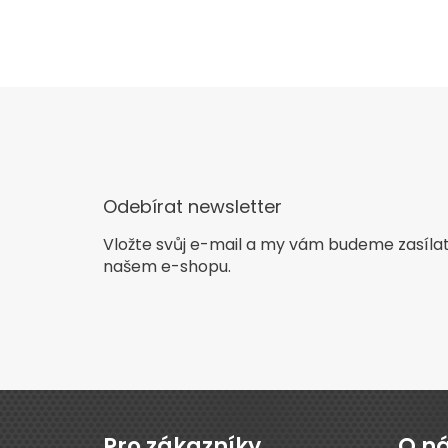
Odebírat newsletter
Vložte svůj e-mail a my vám budeme zasíla
našem e-shopu.
Z
á
p
Pro zákazníky
O n