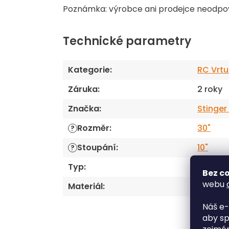
Poznámka: výrobce ani prodejce neodpo
Technické parametry
Kategorie
:
RC Vrtu
Záruka
:
2 roky
Značka
:
Stinger
Rozměr
:
30"
?
Stoupání
:
10"
?
Typ
:
Dřevěn
Bez co
webu
Materiál
:
Dřevo
Náš e-
aby sp