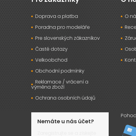
a
t
Doprava a platba
O ná
í
Poradna pro modeláře
Rec
Pre slovenských zákazníkov
Záru
Časté dotazy
Osob
Velkoobchod
Kont
Obchodní podmínky
Reklamace / vrácení a
výměna zboží
Ochrana osobních údajů
Pohod
Nemáte u nás účet?
Zaregistrujte se a získejte