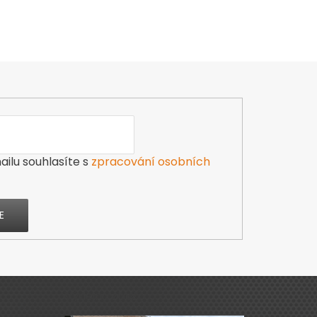
ilu souhlasíte s
zpracování osobních
E
Výdejna zboží