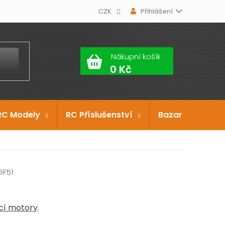
CZK
Přihlášení
Nákupní košík
RC Modely
RC Příslušenství
Bazar
Dárko
GF51
cí motory
.