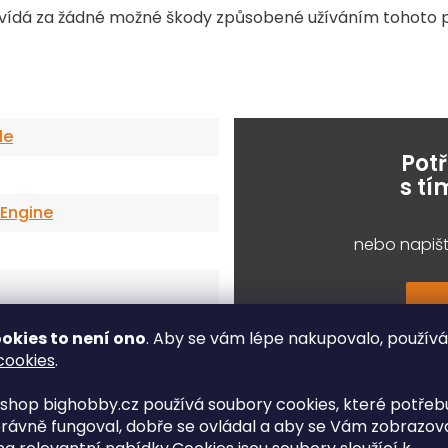
vídá za žádné možné škody způsobené užíváním tohoto p
le
Pot
s t
 Engine
nebo napišt
é
okies to není ono
. Aby se vám lépe nakupovalo, použív
cookies
.
shop bighobby.cz používá soubory cookies, které potřebu
rávně fungoval, dobře se ovládal a aby se Vám zobrazov