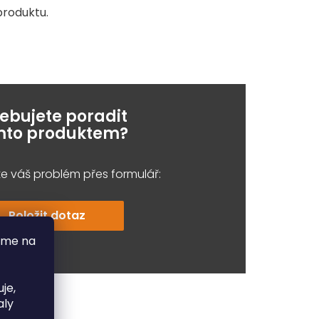
roduktu.
řebujete poradit
ímto produktem?
e váš problém přes formulář:
Položit dotaz
áme na
je,
aly