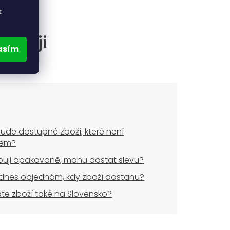
k
častěji
asím
ude dostupné zboží, které není
dem?
uji opakovaně, mohu dostat slevu?
dnes objednám, kdy zboží dostanu?
áte zboží také na Slovensko?