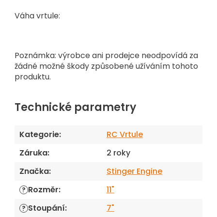
Váha vrtule:
Poznámka: výrobce ani prodejce neodpovídá za
žádné možné škody způsobené užíváním tohoto
produktu.
Technické parametry
Kategorie
:
RC Vrtule
Záruka
:
2 roky
Značka
:
Stinger Engine
Rozměr
:
11"
?
Stoupání
:
7"
?