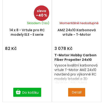
–40 %
Skladem
(1 ks)
Momentálně nedostupné
14 x 8 - Vrtule pro RC
AMZ 24x10 Karbonová
modely ELE - E serie
vrtule - T-Motor
82 Kč
3 078 Kč
T-Motor Hobby Carbon
Fiber Propeller 24x10
Vysoce kvalitní karbonová
vrtule T-Motor AMZ 24x10
navržená pro výkonné RC
modely letadel a 3D
akrobaty. Díky lehké
konstrukci z uhlíkových
Do košíku
vláken, vysoké tuhosti a
Detail
preciznímu vyvážení
poskytuje maximální
účinnost, stabilní tah a