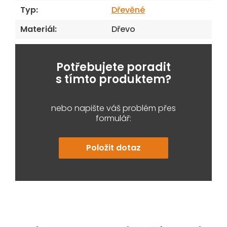
Typ
:
Dřevěné
Materiál
:
Dřevo
Potřebujete poradit
s tímto produktem?
nebo napište váš problém přes
formulář:
Položit dotaz