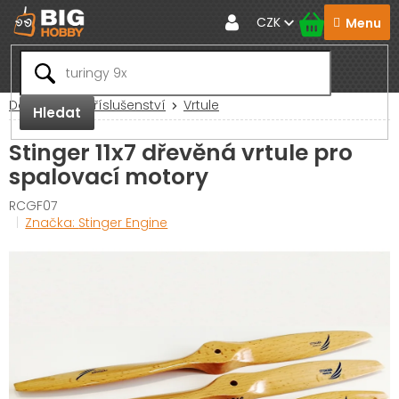
Přejít
CZK
na
obsah
Domů
RC Příslušenství
Vrtule
Hledat
Stinger 11x7 dřevěná vrtule pro
spalovací motory
RCGF07
Značka:
Stinger Engine