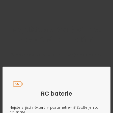
Najděte správný díl bez
zbytečného hledání
Přesně podle parametrů vašeho modelu
RC baterie
Nejste si jistí některým parametrem? Zvolte jen to,
co znáte.