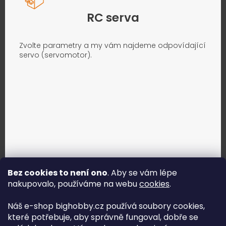
RC serva
Zvolte parametry a my vám najdeme odpovídající
servo (servomotor).
Bez cookies to není ono
. Aby se vám lépe
nakupovalo, používáme na webu
cookies
.
Jak vybrat správné servo?
Náš e-shop bighobby.cz používá soubory cookies,
které potřebuje, aby správně fungoval, dobře se
Najít správné servo