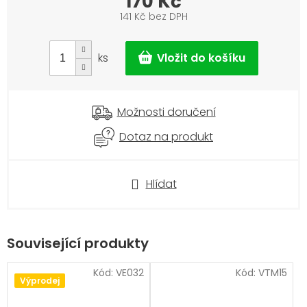
170 Kč
141 Kč bez DPH
Měrná
cena:
ks
Možnosti doručení
Dotaz na produkt
Hlídat
Související produkty
Kód:
VE032
Kód:
VTM15
Výprodej