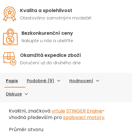
přesné řízení modelu.
Kvalita a spolehlivost
Ideální pro pohonné
sestavy s motorem T-
Otestováno samotnými modeláři
Motor AM910 a modely v
kategorii 70–80 ccm.
Bezkonkurenční ceny
Nakupte u nás a ušetříte
Okamžitá expedice zboží
Doručení už do druhého dne
Popis
Podobné (9)
Hodnocení
Diskuze
Kvalitní, značková
vrtule
STINGER Engine
-
vhodná především pro
spalovací motory
.
Průměr otvoru: