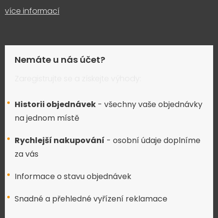
více informací
Nemáte u nás účet?
Zaregistrujte se a získejte výhody:
Historii objednávek
- všechny vaše objednávky
na jednom místě
Rychlejší nakupování
- osobní údaje doplníme
za vás
Informace o stavu objednávek
Snadné a přehledné vyřízení reklamace