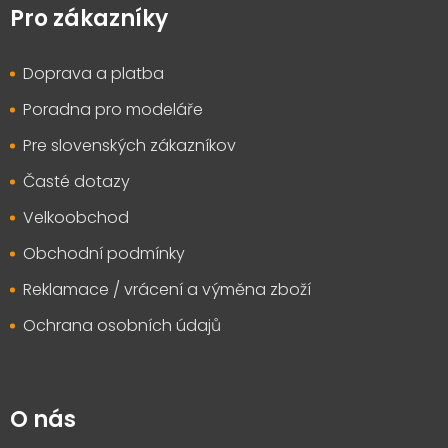
p
Pro zákazníky
a
t
Doprava a platba
í
Poradna pro modeláře
Pre slovenských zákazníkov
Časté dotazy
Velkoobchod
Obchodní podmínky
Reklamace / vrácení a výměna zboží
Ochrana osobních údajů
O nás