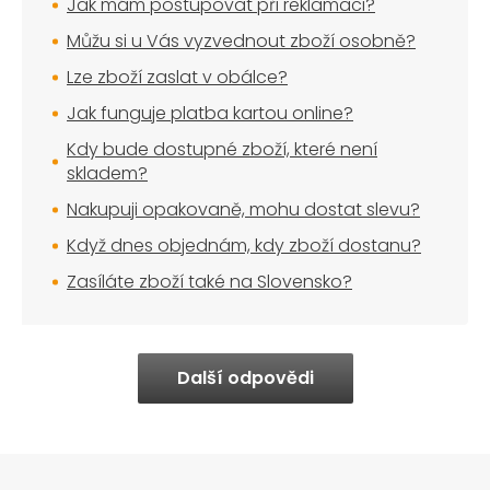
Jak mám postupovat při reklamaci?
Můžu si u Vás vyzvednout zboží osobně?
Lze zboží zaslat v obálce?
Jak funguje platba kartou online?
Kdy bude dostupné zboží, které není
skladem?
Nakupuji opakovaně, mohu dostat slevu?
Když dnes objednám, kdy zboží dostanu?
Zasíláte zboží také na Slovensko?
Další odpovědi