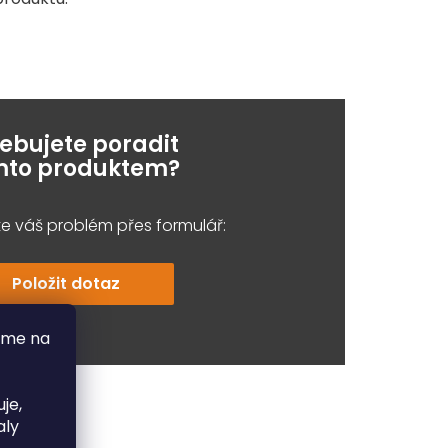
řebujete poradit
ímto produktem?
e váš problém přes formulář:
Položit dotaz
áme na
je,
aly