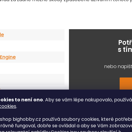
le
Pot
s t
 Engine
nebo napišt
é
okies to není ono
. Aby se vám lépe nakupovalo, použív
cookies
.
shop bighobby.cz používá soubory cookies, které potřebu
rávně fungoval, dobře se ovládal a aby se Vám zobrazov