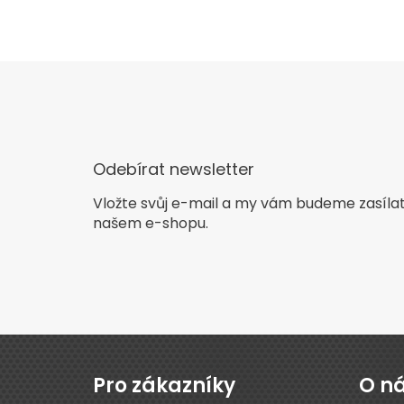
Odebírat newsletter
Vložte svůj e-mail a my vám budeme zasíla
našem e-shopu.
Z
á
p
Pro zákazníky
O n
a