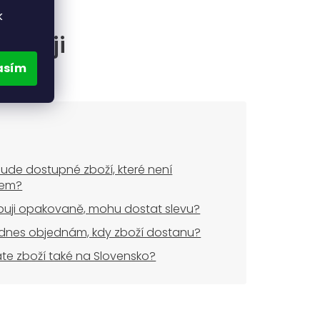
k
častěji
asím
ude dostupné zboží, které není
dem?
uji opakovaně, mohu dostat slevu?
dnes objednám, kdy zboží dostanu?
áte zboží také na Slovensko?