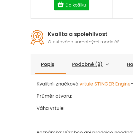
Do košíku
Kvalita a spolehlivost
Otestováno samotnými modeláři
Popis
Podobné (9)
Ho
Kvalitní, značková
vrtule
STINGER Engine
Průměr otvoru:
Váha vrtule:
Poznámka: výrobce ani prodejce neodpo