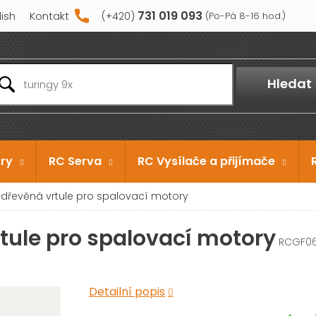
731 019 093
lish
Kontakt
Hledat
ry
RC Serva
RC Vysílače a přijímače
x6 dřevěná vrtule pro spalovací motory
rtule pro spalovací motory
RCGF0
Detailní popis