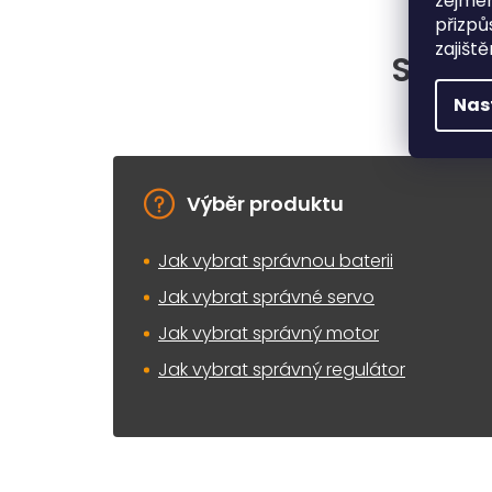
zejmén
přizpů
zajišt
Situac
Nas
Výběr produktu
Jak vybrat správnou baterii
Jak vybrat správné servo
Jak vybrat správný motor
Jak vybrat správný regulátor