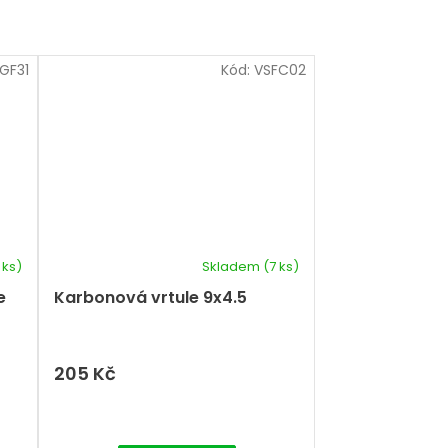
GF31
Kód:
VSFC02
 ks)
Skladem
(7 ks)
e
Karbonová vrtule 9x4.5
205 Kč