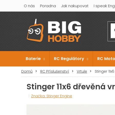
Přejít
O nás
Poradna
Jak nakupovat
I speak Eng
na
obsah
Baterie
RC Regulátory
RC Moto
Domů
RC Příslušenství
Vrtule
Stinger 11
Stinger 11x6 dřevěná v
Značka:
Stinger Engine