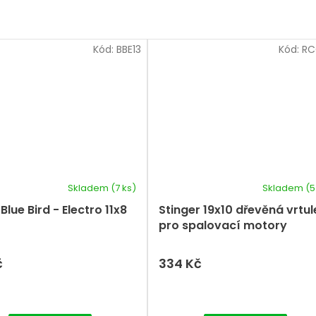
Kód:
BBE13
Kód:
RC
Skladem
(7 ks)
Skladem
(5
 Blue Bird - Electro 11x8
Stinger 19x10 dřevěná vrtul
pro spalovací motory
č
334 Kč