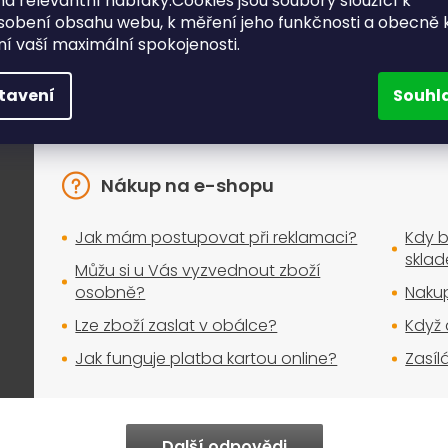
a relevantní nabídky.Cookies jsou soubory sloužící k
sobení obsahu webu, k měření jeho funkčnosti a obecně 
ění vaší maximální spokojenosti.
e, které řešíte při nákupu nej
Nakupujte bez obav
tavení
Souhl
Nákup na e-shopu
Jak mám postupovat při reklamaci?
Kdy b
skla
Můžu si u Vás vyzvednout zboží
osobně?
Nakup
Lze zboží zaslat v obálce?
Když 
Jak funguje platba kartou online?
Zasíl
Další odpovědi