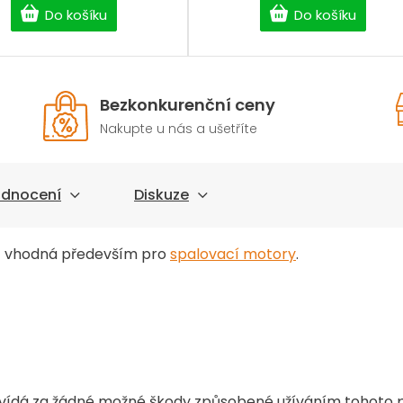
Do košíku
Do košíku
Bezkonkurenční ceny
Nakupte u nás a ušetříte
dnocení
Diskuze
- vhodná především pro
spalovací motory
.
vídá za žádné možné škody způsobené užíváním tohoto p