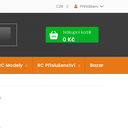
CZK
Přihlášení
Nákupní košík
RC Modely
RC Příslušenství
Bazar
Dárko
6