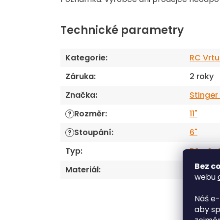
Technické parametry
Kategorie
:
RC Vrtu
Záruka
:
2 roky
Značka
:
Stinger
Rozměr
:
11"
?
Stoupání
:
6"
?
Typ
:
Dřevěn
Bez co
Materiál
:
Dřevo
webu
Náš e-
aby sp