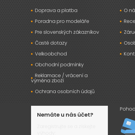
t
Doprava a platba
O ná
í
Poradna pro modeláře
Rec
Pre slovenských zákazníkov
Záru
Časté dotazy
Osob
Velkoobchod
Kont
Obchodní podmínky
Reklamace / vrácení a
výměna zboží
Ochrana osobních údajů
Pohod
Nemáte u nás účet?
Zaregistrujte se a získejte
výhody: