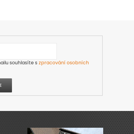
ilu souhlasíte s
zpracování osobních
E
Výdejna zboží