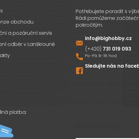
s
enze obchodu
ční a pozáruční servis
info
@
bighobby.cz
ní odběr v Lanškrouně
731 019 093
akty
Sledujte nás na fac
lná platba:
Časté dotazy