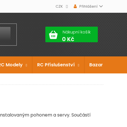
CZK
Přihlášení
Nákupní košík
RC Modely
RC Příslušenství
Bazar
Dárko
 nainstalovaným pohonem a servy. Součástí