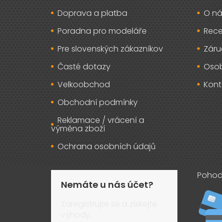
t
Doprava a platba
O ná
í
Poradna pro modeláře
Rec
Pre slovenských zákazníkov
Záru
Časté dotazy
Osob
Velkoobchod
Kont
Obchodní podmínky
Reklamace / vrácení a
výměna zboží
Ochrana osobních údajů
Pohod
Nemáte u nás účet?
Zaregistrujte se a získejte
výhody: