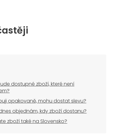
častěji
ude dostupné zboží, které není
dem?
uji opakovaně, mohu dostat slevu?
dnes objednám, kdy zboží dostanu?
áte zboží také na Slovensko?