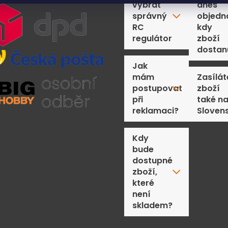
vybrat
dnes
správný
objedn
RC
kdy
regulátor
zboží
dostan
Jak
mám
Zasílát
postupovat
zboží
při
také n
reklamaci?
Sloven
Kdy
bude
dostupné
zboží,
které
není
skladem?