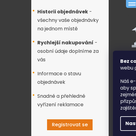
Historii objednávek
-
všechny vaše objednávky
na jednom místě
Rychlejší nakupování
-
osobní údaje doplníme za
vás
Bez co
webu
Informace o stavu
Náš e-
objednávek
aby sp
zejmén
Snadné a přehledné
přizpů
Cenov
vyřízení reklamace
zajišt
způso
Nas
Registrovat se