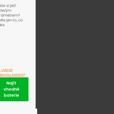
ste si jistí
kterým
rametrem?
lte jen to, co
te.
 vybrat
ávnou baterii?
Najít
vhodné
baterie