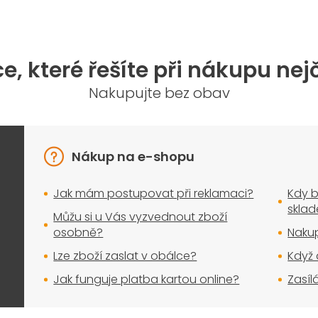
e, které řešíte při nákupu nej
Nakupujte bez obav
Nákup na e-shopu
Jak mám postupovat při reklamaci?
Kdy b
skla
Můžu si u Vás vyzvednout zboží
osobně?
Nakup
Lze zboží zaslat v obálce?
Když 
Jak funguje platba kartou online?
Zasíl