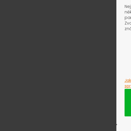
Nej
ně
pa
Zvo
zná
Jak
spr