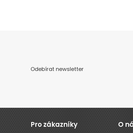
Odebírat newsletter
Z
á
p
Pro zákazníky
O n
a