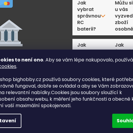
Jak
Můžu si
vybrat
u vás
správnou
vyzved
RC
zboží
baterii?
osobn
Jak
Jak
vybrat
funguj
správné
platba
okies to není ono
. Aby se vám lépe nakupovalo, použív
RC
kartou
cookies
.
servo?
online?
shop bighobby.cz používá soubory cookies, které potřebu
rávně fungoval, dobře se ovládal a aby se Vám zobrazov
Jak
Nakupu
a relevantní nabídky.Cookies jsou soubory sloužící k
vybrat
opakov
sobení obsahu webu, k měření jeho funkčnosti a obecně 
správný
mohu
ě výhodné
ění vaší maximální spokojenosti.
RC
dostat
by dopravy:
motor?
slevu?
tavení
Souhl
Jak
Když