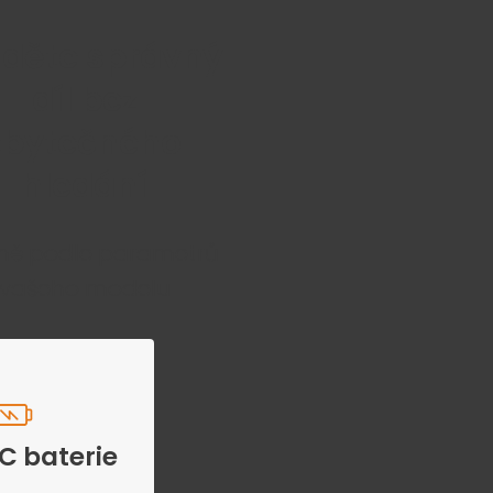
jděte správný
díl bez
zbytečného
hledání
ně podle parametrů
vašeho modelu
C baterie