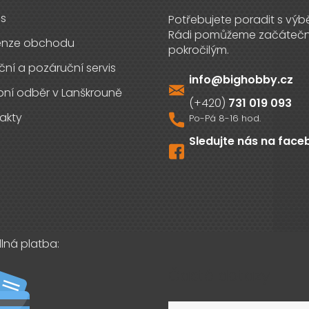
s
enze obchodu
ční a pozáruční servis
info
@
bighobby.cz
ní odběr v Lanškrouně
731 019 093
akty
Sledujte nás na fac
lná platba:
Časté dotazy