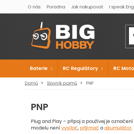
Přejít
O nás
Poradna
Jak nakupovat
I speak Eng
na
obsah
Baterie
RC Regulátory
RC Moto
Domů
Slovník pojmů
PNP
PNP
Plug and Play – připoj a používej je označe
modelu není
vysílač
,
přijímač
a
akumulátor
.