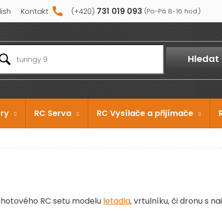
731 019 093
lish
Kontakt
Hledat
ry
RC Serva
RC Vysílače a přijímače
ní hotového RC setu modelu
letadla
, vrtulníku, či dronu s