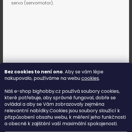
servo (servomotor).
Bez cookies to není ono
. Aby se vám lépe
nakupovalo, používáme na webu
cookies
.
Jak vybrat správné servo?
Náš e-shop bighobby.cz používá soubory cookies,
které potřebuje, aby správně fungoval, dobře se
Najít správné servo
ovládal a aby se Vám zobrazovaly zejména
relevantní nabídky.Cookies jsou soubory sloužící k
přizpůsobení obsahu webu, k měření jeho funkčnosti
a obecně k zajištění vaší maximální spokojenosti.