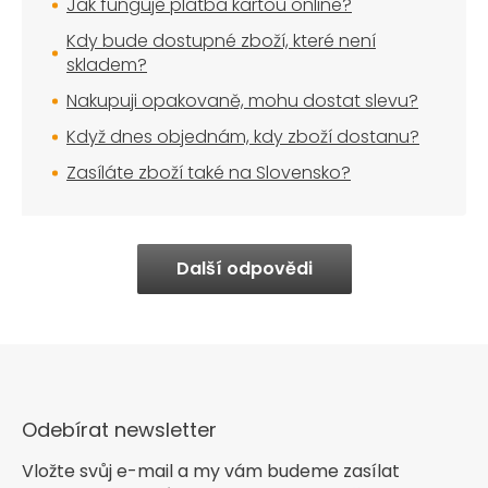
Jak funguje platba kartou online?
Kdy bude dostupné zboží, které není
skladem?
Nakupuji opakovaně, mohu dostat slevu?
Když dnes objednám, kdy zboží dostanu?
Zasíláte zboží také na Slovensko?
Další odpovědi
Odebírat newsletter
Vložte svůj e-mail a my vám budeme zasílat