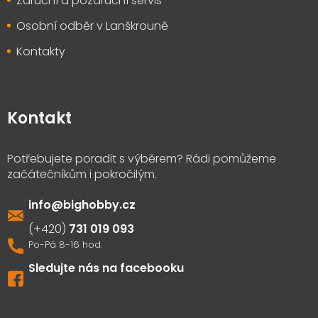
Záruční a pozáruční servis
Osobní odběr v Lanškrouně
Kontakty
Kontakt
info
@
bighobby.cz
731 019 093
Sledujte nás na facebooku
Výdejna zboží