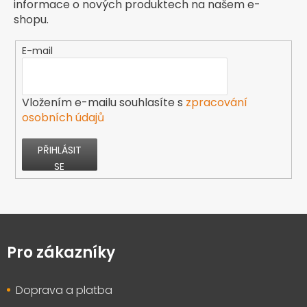
informace o nových produktech na našem e-
shopu.
E-mail
Vložením e-mailu souhlasíte s
zpracování
osobních údajů
PŘIHLÁSIT
SE
Z
á
p
Pro zákazníky
a
t
Doprava a platba
í