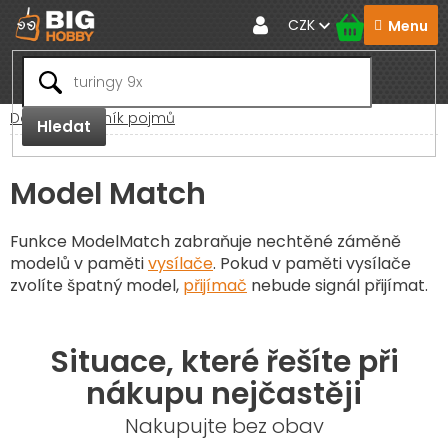
Přejít
CZK
na
obsah
Domů
Slovník pojmů
Hledat
Model Match
Funkce ModelMatch zabraňuje nechtěné záměně
modelů v paměti
vysílače
. Pokud v paměti vysílače
zvolíte špatný model,
přijímač
nebude signál přijímat.
Situace, které řešíte při
nákupu nejčastěji
Nakupujte bez obav