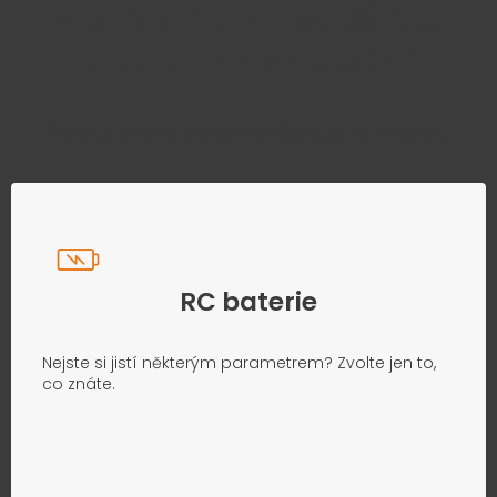
Najděte správný díl bez
zbytečného hledání
Přesně podle parametrů vašeho modelu
RC baterie
Nejste si jistí některým parametrem? Zvolte jen to,
co znáte.