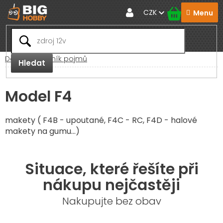
Přejít
CZK
na
obsah
Domů
Slovník pojmů
Hledat
Model F4
makety ( F4B - upoutané, F4C - RC, F4D - halové
makety na gumu...)
Situace, které řešíte při
nákupu nejčastěji
Nakupujte bez obav