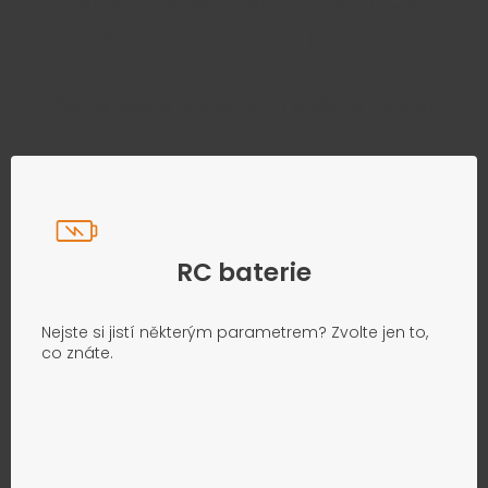
zbytečného hledání
Přesně podle parametrů vašeho modelu
RC baterie
Nejste si jistí některým parametrem? Zvolte jen to,
co znáte.