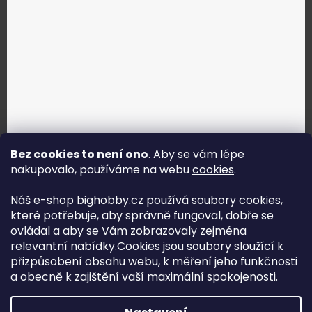
Bez cookies to není ono
. Aby se vám lépe
nakupovalo, používáme na webu
cookies
.
Jak vybrat správné servo?
Náš e-shop bighobby.cz používá soubory cookies,
které potřebuje, aby správně fungoval, dobře se
Najít správné servo
ovládal a aby se Vám zobrazovaly zejména
relevantní nabídky.Cookies jsou soubory sloužící k
přizpůsobení obsahu webu, k měření jeho funkčnosti
a obecně k zajištění vaší maximální spokojenosti.
Copyright (c) 2016 -2026 Big hobby.cz - všechna práva