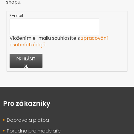
shopu.
E-mail
Vložením e-mailu souhlasíte s
zpracování
osobních údajů
PŘIHLÁSIT
SE
Z
á
p
Pro zákazníky
a
t
Doprava a platba
í
Poradna pro modeláře