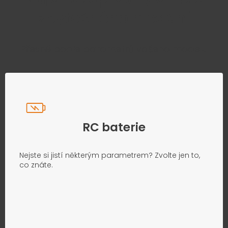
zbytečného hledání
Přesně podle parametrů vašeho modelu
RC baterie
Nejste si jistí některým parametrem? Zvolte jen to,
co znáte.