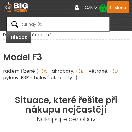
Přejít
CZK
na
obsah
Domů
Slovník pojmů
Hledat
Model F3
radiem řízené (
F3A
- akrobaty,
F3B
- větroně,
F3D
-
pylony, F3P - halové akrobaty ..)
Situace, které řešíte při
nákupu nejčastěji
Nakupujte bez obav