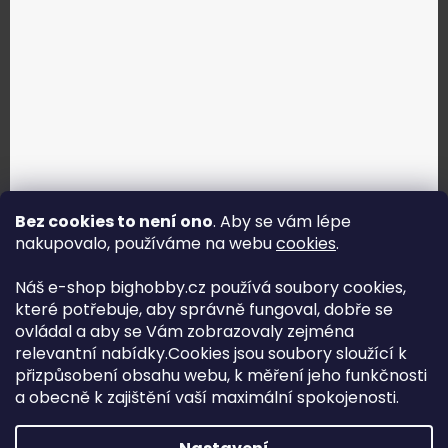
Bez cookies to není ono
. Aby se vám lépe
nakupovalo, používáme na webu
cookies
.
Jak vybrat správné servo?
Náš e-shop bighobby.cz používá soubory cookies,
které potřebuje, aby správně fungoval, dobře se
Najít správné servo
ovládal a aby se Vám zobrazovaly zejména
relevantní nabídky.Cookies jsou soubory sloužící k
přizpůsobení obsahu webu, k měření jeho funkčnosti
a obecně k zajištění vaší maximální spokojenosti.
Copyright (c) 2016 -2026 Big hobby.cz - všechna práva