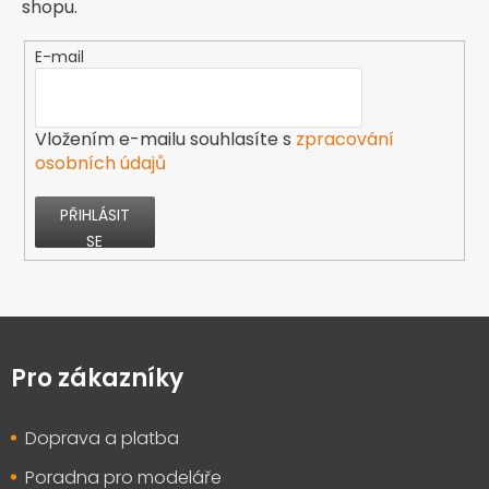
shopu.
E-mail
Vložením e-mailu souhlasíte s
zpracování
osobních údajů
PŘIHLÁSIT
SE
Z
á
p
Pro zákazníky
a
t
Doprava a platba
í
Poradna pro modeláře