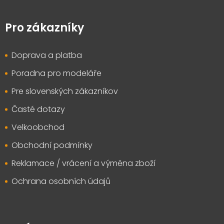
Z
á
p
Pro zákazníky
a
t
Doprava a platba
í
Poradna pro modeláře
Pre slovenských zákazníkov
Časté dotazy
Velkoobchod
Obchodní podmínky
Reklamace / vrácení a výměna zboží
Ochrana osobních údajů