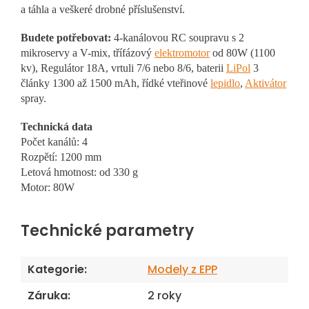
a táhla a veškeré drobné příslušenství.
Budete potřebovat:
4-kanálovou RC soupravu s 2
mikroservy a V-mix, třífázový
elektromotor
od 80W (1100
kv), Regulátor 18A, vrtuli 7/6 nebo 8/6, baterii
LiPol
3
články 1300 až 1500 mAh, řídké vteřinové
lepidlo
,
Aktivátor
spray.
Technická data
Počet kanálů: 4
Rozpětí: 1200 mm
Letová hmotnost: od 330 g
Motor: 80W
Technické parametry
Kategorie
:
Modely z EPP
Záruka
:
2 roky