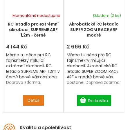
Momentálně nedostupné
Skladem
(2 ks)
RC letadlo pro extrémní
Akrobatické RC letadlo
akrobacii SUPREME ARF
SUPER ZOOM RACE ARF
1,2m - černé
modré
4 144 Kč
2 666 Kč
Máme tu něco pro RC
Máme tu něco pro RC
fajnšmekry milující
fajnšmekry milující
extrémní akrobacii. RC
akrobacii. Akrobatické RC
letadlo SUPREME ARF 1,2m v
letadlo SUPER ZOOM RACE
černé barvě vás dostane.
ARF v modré barvě vás
Doprava zdarma.
dostane. Doprava zdarma.
Detail
Do košíku
Kvalita a spolehlivost