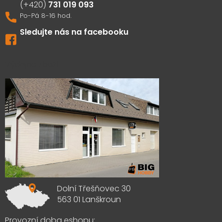
731 019 093
Sledujte nás na facebooku
Výdejna zboží
Dolní Třešňovec 30
563 01 Lanškroun
Provozní doba eshopu: