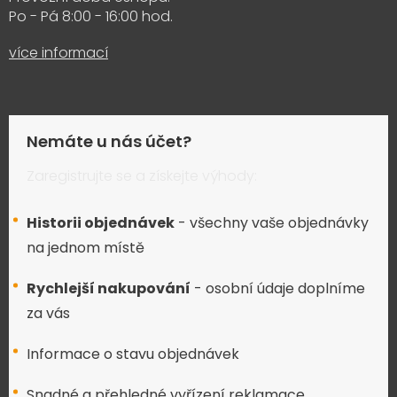
Po - Pá 8:00 - 16:00 hod.
více informací
Nemáte u nás účet?
Zaregistrujte se a získejte výhody:
Historii objednávek
- všechny vaše objednávky
na jednom místě
Rychlejší nakupování
- osobní údaje doplníme
za vás
Informace o stavu objednávek
Snadné a přehledné vyřízení reklamace