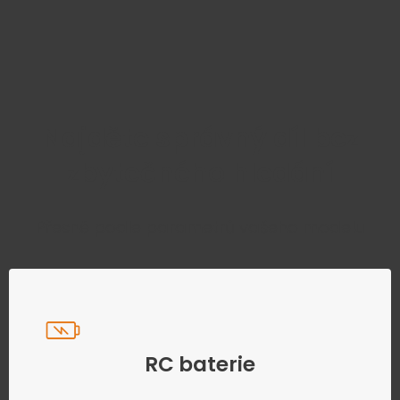
Najděte správný díl bez
zbytečného hledání
Přesně podle parametrů vašeho modelu
RC baterie