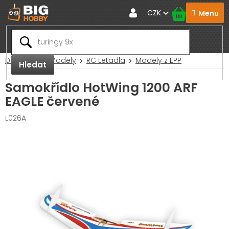
Přejít
CZK
na
obsah
Domů
RC Modely
RC Letadla
Modely z EPP
Hledat
Samokřídlo HotWing 1200 ARF
EAGLE červené
L026A