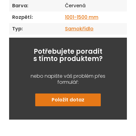
Barva
:
Červená
Rozpětí
:
1001-1500 mm
Typ
:
Samokřídlo
Potřebujete poradit
s tímto produktem?
nebo napište váš problém přes
formulář:
Položit dotaz