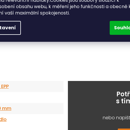
a relevantní nabídky.Cookies jsou soubory sloužící k
sobení obsahu webu, k měření jeho funkčnosti a obecně 
ění vaší maximální spokojenosti.
tavení
Souhl
 EPP
Pot
s t
00 mm
nebo napišt
dlo