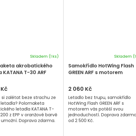
Skladem
(1 ks)
Skladem
(1
aketa akrobatického
Samokřídlo HotWing Flash
la KATANA T-30 ARF
GREEN ARF s motorem
orange
 Kč
2 060 Kč
si zalétat beze strachu ze
Letadlo bez trupu, samokřídlo
 letadla? Polomaketa
HotWing Flash GREEN ARF s
ického letadla KATANA T-
motorem vás potěší svou
1200 z EPP v oranžové barvě
jednoduchostí. Doprava zdarm
 umožní. Doprava zdarma.
od 2 500 Kč.