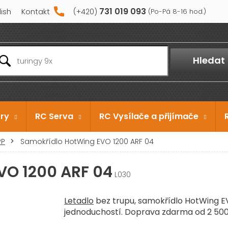
731 019 093
lish
Kontakt
Hledat
ry
RC Serva
RC Vysílače a přijímače
PP
Samokřídlo HotWing EVO 1200 ARF 04
VO 1200 ARF 04
L030
Letadlo
bez trupu, samokřídlo HotWing 
jednoduchostí. Doprava zdarma od 2 500