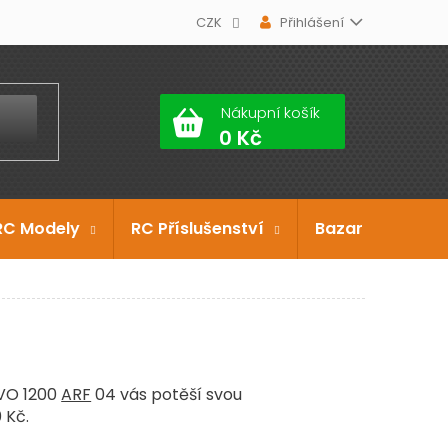
CZK
Přihlášení
Nákupní košík
RC Modely
RC Příslušenství
Bazar
Dárko
EVO 1200
ARF
04 vás potěší svou
 Kč.