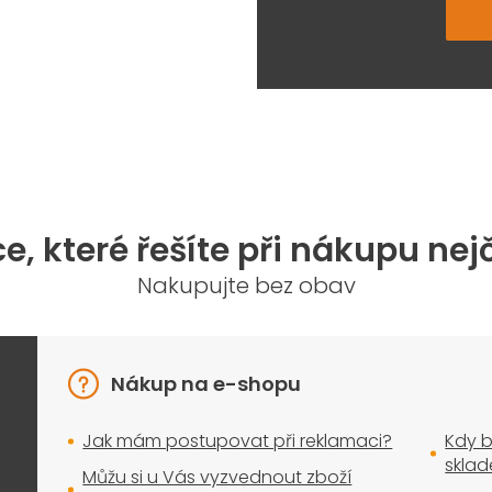
e, které řešíte při nákupu nej
Nakupujte bez obav
Nákup na e-shopu
Jak mám postupovat při reklamaci?
Kdy b
skla
Můžu si u Vás vyzvednout zboží