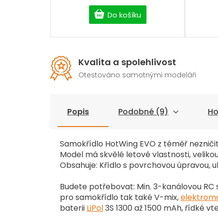
Do košíku
Kvalita a spolehlivost
Otestováno samotnými modeláři
Popis
Podobné (9)
Ho
Samokřídlo HotWing EVO z téměř nezniči
Model má skvělé letové vlastnosti, veli
Obsahuje: Křídlo s povrchovou úpravou, uh
Budete potřebovat: Min. 3-kanálovou RC
pro samokřídlo tak také V-mix,
elektrom
baterii
LiPol
3S 1300 až 1500 mAh, řídké vt