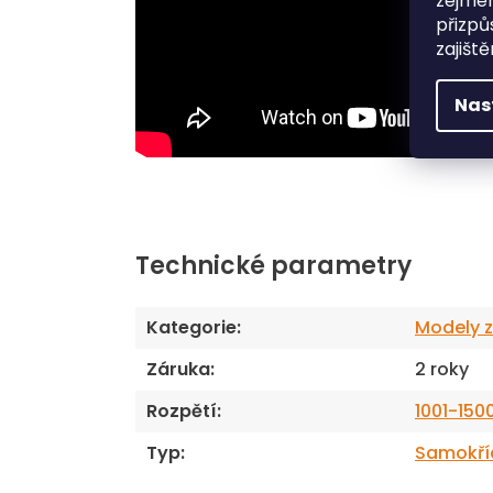
zejmén
přizpů
zajišt
Nas
Technické parametry
Kategorie
:
Modely z
Záruka
:
2 roky
Rozpětí
:
1001-15
Typ
:
Samokří