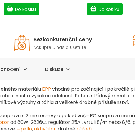
Do košíku
Do košíku
Bezkonkurenční ceny
Nakupte u nás a ušetříte
dnocení
Diskuze
telného materiálu
EPP
vhodné pro začínající i pokročilé pi
kou obratnost a vysokou odolnost. Pohon střídavým motor
líkové výztuhy a táhla a veškeré drobné příslušenství.
 soupravu s 2 mikroservy a pokud vaše RC souprava nem
otor
od 80W 2826C, regulátor 25A , vrtuli 8/4“ nebo 8/6,
eřinové
lepidlo
,
aktivátor
, drobné
nářadí
.