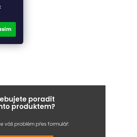
k
asím
řebujete poradit
ímto produktem?
e váš problém přes formulář: