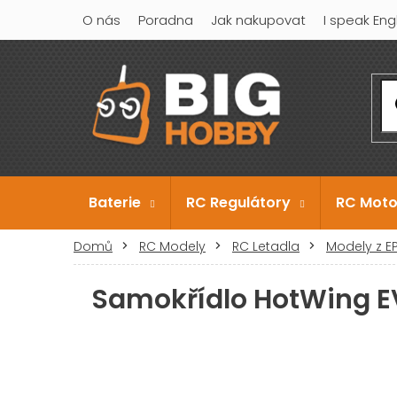
Přejít
O nás
Poradna
Jak nakupovat
I speak Eng
na
obsah
Baterie
RC Regulátory
RC Moto
Domů
RC Modely
RC Letadla
Modely z E
Samokřídlo HotWing E