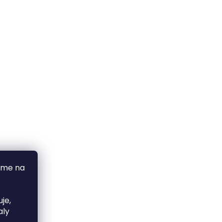
áme na
je,
aly