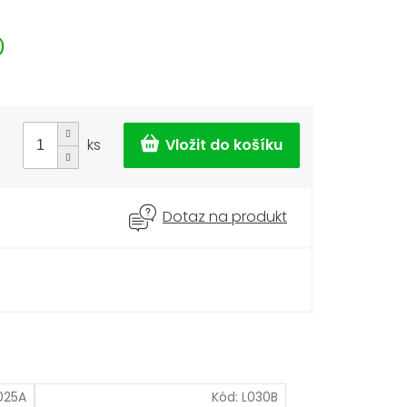
)
ks
Dotaz na produkt
025A
Kód:
L030B