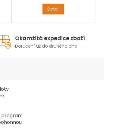
Detail
Okamžitá expedice zboží
Doručení už do druhého dne
loty.
em.
á program
 pohonnou