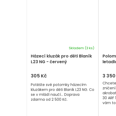
Skladem
(3 ks)
Házecí kluzák pro děti Blaník
Polom
L23 NG - červený
letad
1200 
305 Kč
3 350
Chcete 
Potěšte své potomky házecím
zničení
kluzákem pro děti Blaník L23 NG. Co
akrobat
se v mládí naučí... Doprava
30 ARF 
zdarma od 2 500 Kč.
vám to