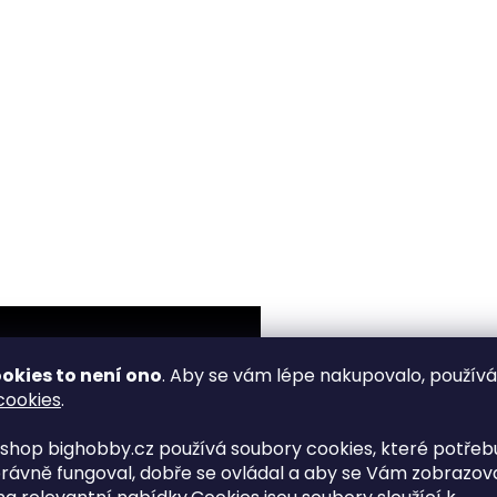
okies to není ono
. Aby se vám lépe nakupovalo, použív
cookies
.
shop bighobby.cz používá soubory cookies, které potřebu
rávně fungoval, dobře se ovládal a aby se Vám zobrazov