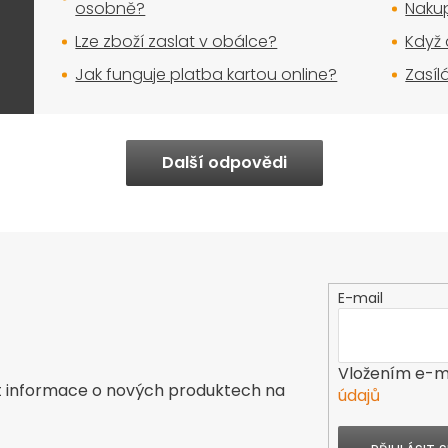
osobně?
Nakup
Lze zboží zaslat v obálce?
Když 
Jak funguje platba kartou online?
Zasíl
Další odpovědi
E-mail
Vložením e-ma
t informace o nových produktech na
údajů