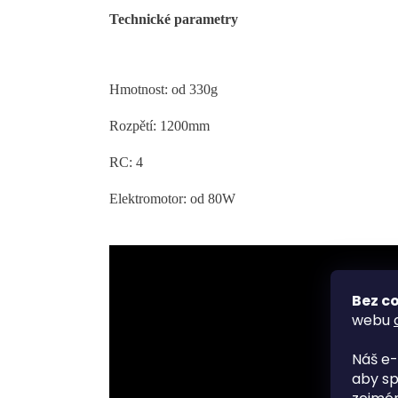
Technické parametry
Hmotnost:
od 330g
Rozpětí:
1200mm
RC:
4
Elektromotor:
od 80W
Bez co
webu
Náš e-
aby sp