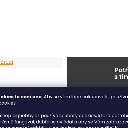
nářadí
Pot
s t
nebo napišt
okies to není ono
. Aby se vám lépe nakupovalo, použív
cookies
.
shop bighobby.cz používá soubory cookies, které potřebu
rávně fungoval, dobře se ovládal a aby se Vám zobrazov