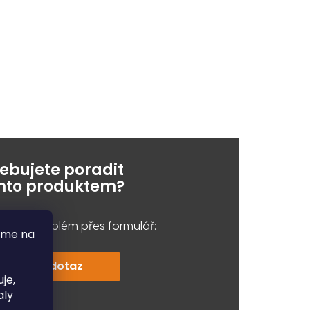
řebujete poradit
ímto produktem?
e váš problém přes formulář:
áme na
Položit dotaz
je,
aly