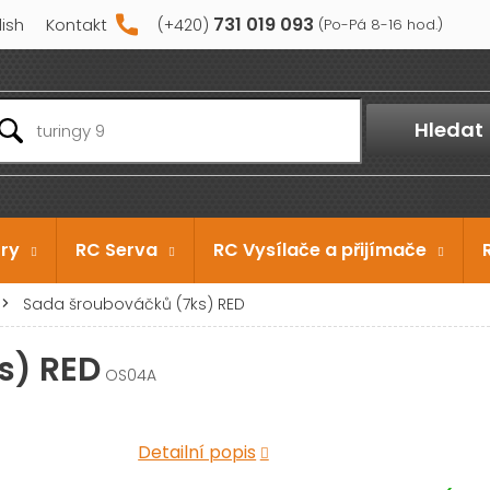
731 019 093
lish
Kontakt
Hledat
ry
RC Serva
RC Vysílače a přijímače
Sada šroubováčků (7ks) RED
s) RED
OS04A
Detailní popis