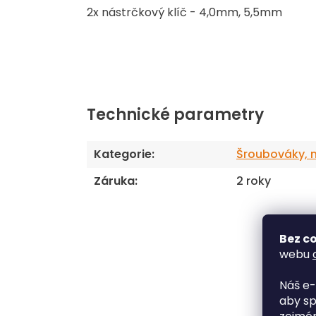
2x nástrčkový klíč - 4,0mm, 5,5mm
Technické parametry
Kategorie
:
Šroubováky, 
Záruka
:
2 roky
Bez co
webu
Náš e-
aby sp