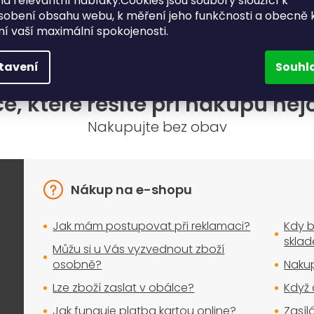
a relevantní nabídky.Cookies jsou soubory sloužící k
sobení obsahu webu, k měření jeho funkčnosti a obecně 
ění vaší maximální spokojenosti.
tavení
Souhl
e, které řešíte při nákupu nej
Nakupujte bez obav
Nákup na e-shopu
Jak mám postupovat při reklamaci?
Kdy b
skla
Můžu si u Vás vyzvednout zboží
osobně?
Nakup
Lze zboží zaslat v obálce?
Když 
Jak funguje platba kartou online?
Zasíl