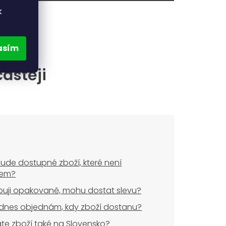
k
asím
častěji
ude dostupné zboží, které není
dem?
uji opakovaně, mohu dostat slevu?
dnes objednám, kdy zboží dostanu?
áte zboží také na Slovensko?