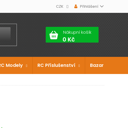
CZK
Přihlášení
Nákupní košík
RC Modely
RC Příslušenství
Bazar
Dárko