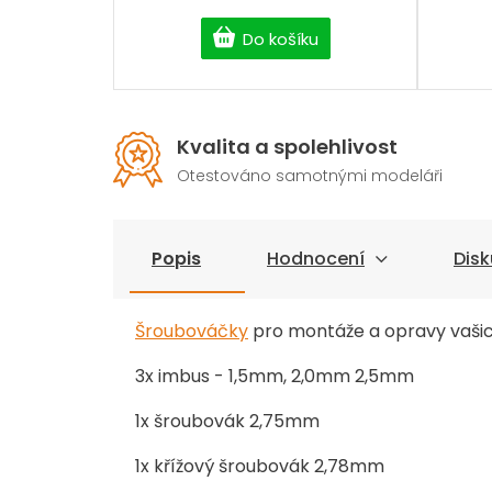
Do košíku
Kvalita a spolehlivost
Otestováno samotnými modeláři
Popis
Hodnocení
Disk
Šroubováčky
pro montáže a opravy vaši
3x imbus - 1,5mm, 2,0mm 2,5mm
1x šroubovák 2,75mm
1x křížový šroubovák 2,78mm