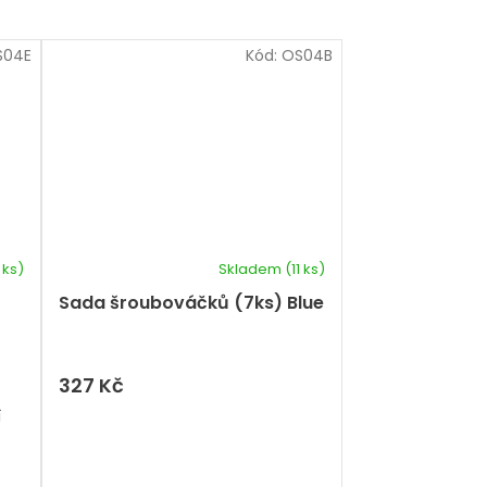
S04E
Kód:
OS04B
 ks)
Skladem
(11 ks)
Sada šroubováčků (7ks) Blue
327 Kč
í