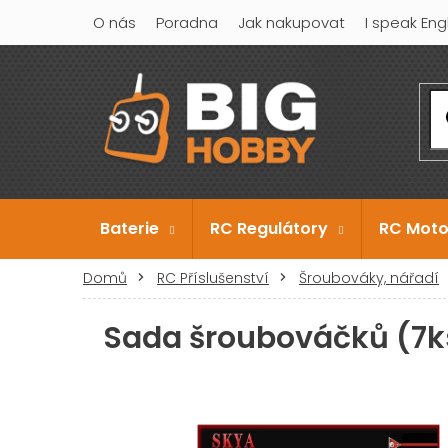
Přejít
O nás
Poradna
Jak nakupovat
I speak Eng
na
obsah
Baterie
RC Regulátory
RC Moto
Domů
RC Příslušenství
Šroubováky, nářadí
Sada šroubováčků (7k