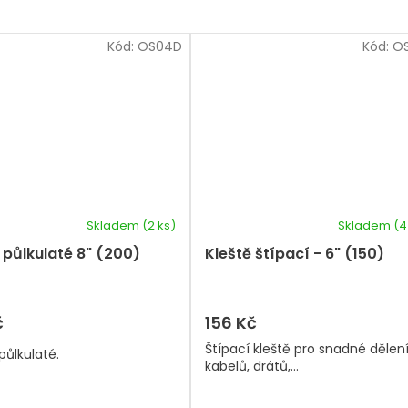
Kód:
OS04D
Kód:
O
Skladem
(2 ks)
Skladem
(4
 půlkulaté 8" (200)
Kleště štípací - 6" (150)
č
156 Kč
Štípací kleště pro snadné dělen
půlkulaté.
kabelů, drátů,...