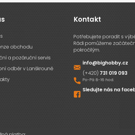
ás
Kontakt
s
enze obchodu
ční a pozáruční servis
info
@
bighobby.cz
ní odběr v Lanškrouně
731 019 093
akty
Sledujte nás na fac
lná platba: