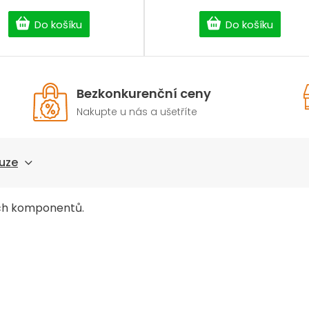
Do košíku
Do košíku
Bezkonkurenční ceny
Nakupte u nás a ušetříte
uze
ch komponentů.