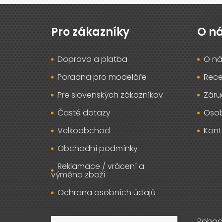
Z
á
p
Pro zákazníky
O n
a
t
Doprava a platba
O ná
í
Poradna pro modeláře
Rec
Pre slovenských zákazníkov
Záru
Časté dotazy
Osob
Velkoobchod
Kont
Obchodní podmínky
Reklamace / vrácení a
výměna zboží
Ochrana osobních údajů
Pohod