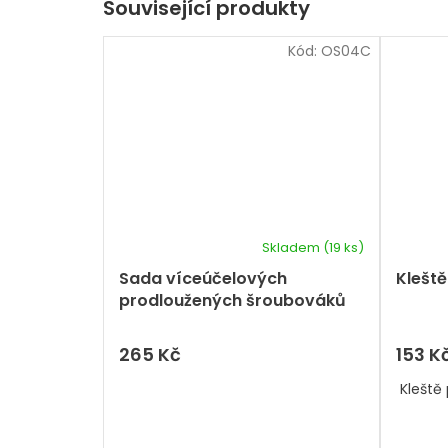
Související produkty
Kód:
OS04C
Skladem
(19 ks)
Průměrné
hodnocení
Sada víceúčelových
Kleště
produktu
prodloužených šroubováků
je
45 v 1
5,0
z
265 Kč
153 K
5
hvězdiček.
Kleště 