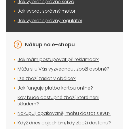
Jak vybrat správné servo
Jak vybrat správný motor
Jak vybrat správný regulátor
Nákup na e-shopu
Jak mám postupovat při reklamaci?
Můžu si u Vás vyzvednout zboží osobně?
Lze zboží zaslat v obálce?
Jak funguje platba kartou online?
Kdy bude dostupné zboží, které není
skladem?
Nakupuji opakovaně, mohu dostat slevu?
Když dnes objednám, kdy zboží dostanu?