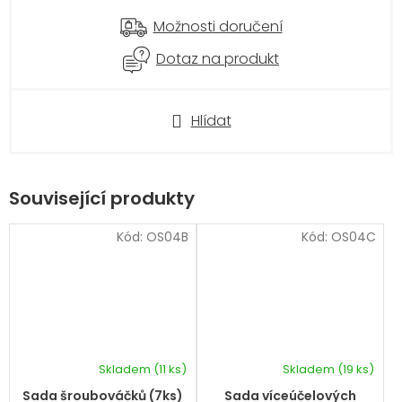
Možnosti doručení
Dotaz na produkt
Hlídat
Související produkty
Kód:
OS04B
Kód:
OS04C
Skladem
(11 ks)
Skladem
(19 ks)
Průměrné
hodnocení
Sada šroubováčků (7ks)
Sada víceúčelových