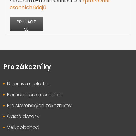
Vložením e-mailu souhlasíte s
zpracování
osobních údajů
PŘIHLÁSIT
SE
Z
á
p
Pro zákazníky
a
t
Doprava a platba
í
Poradna pro modeláře
Pre slovenských zákazníkov
Časté dotazy
Velkoobchod