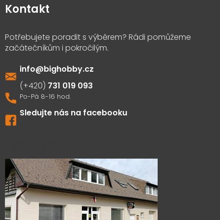
Kontakt
info
@
bighobby.cz
731 019 093
Sledujte nás na facebooku
Výdejna zboží