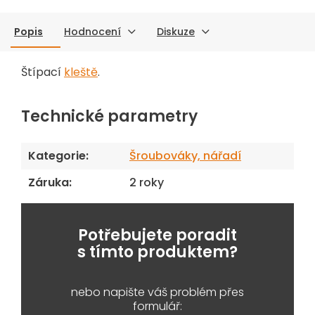
Popis
Hodnocení
Diskuze
Štípací
kleště
.
Technické parametry
Kategorie
:
Šroubováky, nářadí
Záruka
:
2 roky
Potřebujete poradit
s tímto produktem?
nebo napište váš problém přes
formulář: