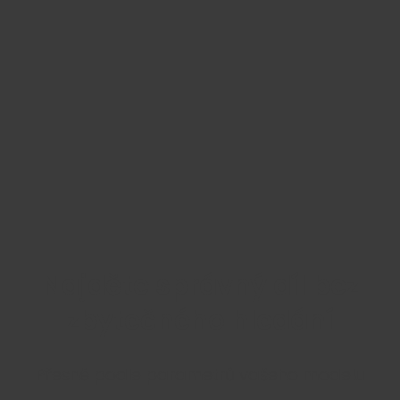
Najděte správný díl bez
zbytečného hledání
Přesně podle parametrů vašeho modelu