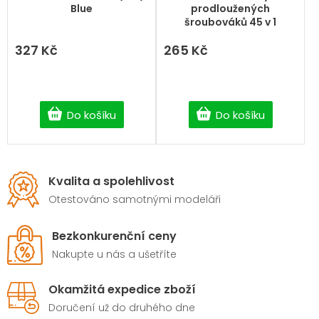
produktu
Blue
prodloužených
je
šroubováků 45 v 1
5,0
z
327 Kč
265 Kč
5
hvězdiček.
Do košíku
Do košíku
Kvalita a spolehlivost
Otestováno samotnými modeláři
Bezkonkurenční ceny
Nakupte u nás a ušetříte
Okamžitá expedice zboží
Doručení už do druhého dne