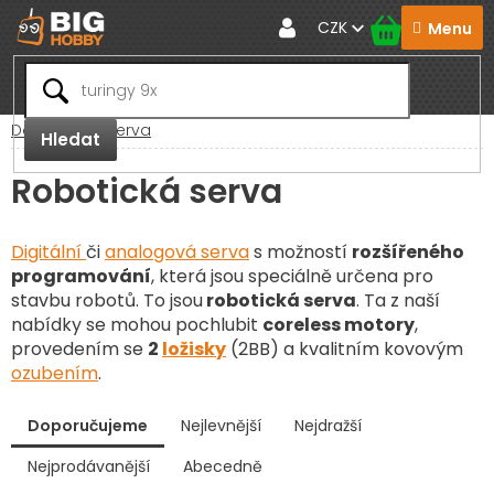
Přejít
CZK
na
obsah
Domů
RC Serva
Hledat
Robotická serva
Digitální
či
analogová serva
s možností
rozšířeného
programování
, která jsou speciálně určena pro
stavbu robotů. To jsou
robotická serva
. Ta z naší
nabídky se mohou pochlubit
coreless motory
,
provedením se
2
ložisky
(2BB) a kvalitním kovovým
ozubením
.
V
Doporučujeme
Nejlevnější
Nejdražší
ý
p
Nejprodávanější
Abecedně
Ř
i