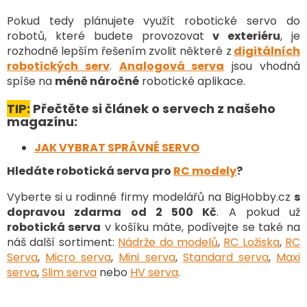
s
Pokud tedy plánujete využít robotické servo do
u
robotů, které budete provozovat
v exteriéru
, je
rozhodně lepším řešením zvolit některé z
digitálních
robotických serv
.
Analogová serva
jsou vhodná
spíše na
méně náročné
robotické aplikace.
TIP:
Přečtěte si článek o servech z našeho
magazínu:
JAK VYBRAT SPRÁVNÉ SERVO
Hledáte robotická serva pro
RC modely
?
Vyberte si u rodinné firmy modelářů na BigHobby.cz
s
dopravou zdarma od 2 500 Kč
. A pokud už
robotická serva
v košíku máte, podívejte se také na
náš další sortiment
:
Nádrže do modelů
,
RC Ložiska
,
RC
Serva
,
Micro serva
,
Mini serva
,
Standard serva
,
Maxi
serva
,
Slim serva
nebo
HV serva
.