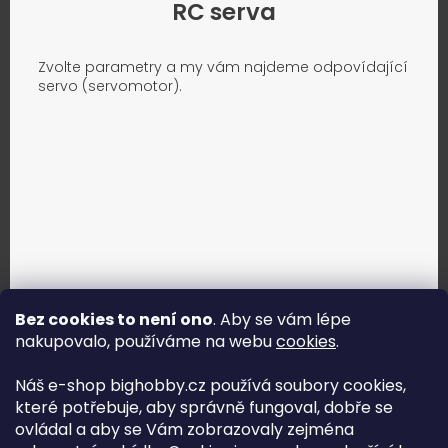
RC serva
Zvolte parametry a my vám najdeme odpovídající
servo (servomotor).
Bez cookies to není ono
. Aby se vám lépe
nakupovalo, používáme na webu
cookies
.
Jak vybrat správné servo?
Náš e-shop bighobby.cz používá soubory cookies,
které potřebuje, aby správně fungoval, dobře se
Najít správné servo
ovládal a aby se Vám zobrazovaly zejména