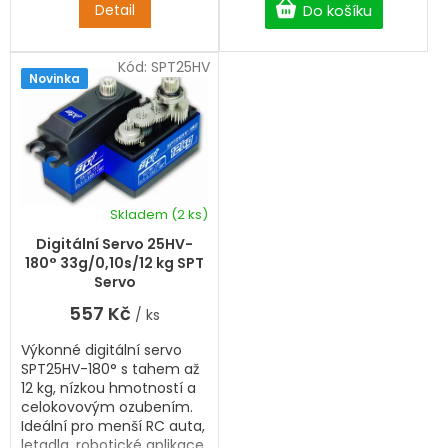
Detail
Do košíku
Kód:
SPT25HV
Novinka
Skladem
(2 ks)
Digitální Servo 25HV-
180° 33g/0,10s/12 kg SPT
Servo
557 Kč
/ ks
Výkonné digitální servo
SPT25HV-180° s tahem až
12 kg, nízkou hmotností a
celokovovým ozubením.
Ideální pro menší RC auta,
letadla, robotické aplikace