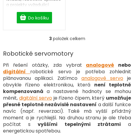
a projekty vyžadující
vysoký výkon v
kompaktním provedení.
Do košíku
3
položek celkem
O
v
l
Robotické servomotory
á
d
Při řešení otázky, zda vybrat
analogové
nebo
a
digitální
robotické servo je potřeba zohlednit
c
plánovanou aplikaci. Zatímco
analogové servo
je
í
obvykle řízeno elektronikou, která
není teplotně
p
kompenzovaná
a nastavené hodnoty se mohou
r
v
měnit,
digitální servo
je řízeno čipem, který
umožňuje
k
přesné teplotně nezávislé nastavení
a další funkce
y
navíc (např. reverzaci). Také má vyšší přídržný
v
moment a je rychlejší. Na druhou stranu je ale třeba
ý
počítat s
vyššími tepelnými ztrátami
a
p
energetickou spotřebou.
i