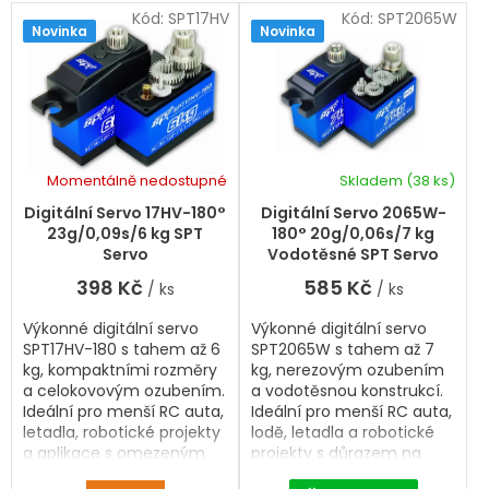
a
s
Kód:
SPT17HV
Kód:
SPT2065W
z
Novinka
Novinka
p
e
r
n
í
o
p
d
r
u
o
k
d
Momentálně nedostupné
Skladem
(38 ks)
t
Průměrné
u
hodnocení
ů
k
Digitální Servo 17HV-180°
Digitální Servo 2065W-
produktu
t
23g/0,09s/6 kg SPT
180° 20g/0,06s/7 kg
je
ů
Servo
Vodotěsné SPT Servo
5,0
398 Kč
585 Kč
/ ks
/ ks
z
5
Výkonné digitální servo
Výkonné digitální servo
hvězdiček.
SPT17HV-180 s tahem až 6
SPT2065W s tahem až 7
kg, kompaktními rozměry
kg, nerezovým ozubením
a celokovovým ozubením.
a vodotěsnou konstrukcí.
Ideální pro menší RC auta,
Ideální pro menší RC auta,
letadla, robotické projekty
lodě, letadla a robotické
a aplikace s omezeným
projekty s důrazem na
prostorem.
odolnost a spolehlivost.