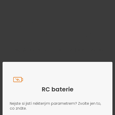
Najděte správný díl bez
zbytečného hledání
Přesně podle parametrů vašeho modelu
RC baterie
Nejste si jistí některým parametrem? Zvolte jen to,
co znáte.