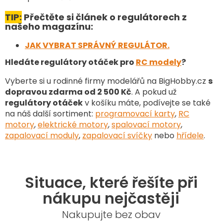
ý
p
TIP:
Přečtěte si článek o regulátorech z
i
našeho magazínu:
s
u
JAK VYBRAT SPRÁVNÝ REGULÁTOR.
Hledáte regulátory otáček pro
RC modely
?
Vyberte si u rodinné firmy modelářů na BigHobby.cz
s
dopravou zdarma od 2 500 Kč
. A pokud už
regulátory otáček
v košíku máte, podívejte se také
na náš další sortiment
:
programovací karty
,
RC
motory
,
elektrické motory
,
spalovací motory
,
zapalovací moduly
,
zapalovací svíčky
nebo
hřídele
.
Situace, které řešíte při
nákupu nejčastěji
Nakupujte bez obav