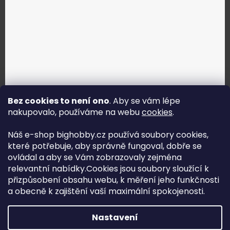
Bez cookies to není ono
. Aby se vám lépe
nakupovalo, používáme na webu
cookies
.
Jak vybrat správné servo?
Náš e-shop bighobby.cz používá soubory cookies,
které potřebuje, aby správně fungoval, dobře se
Najít správné servo
ovládal a aby se Vám zobrazovaly zejména
relevantní nabídky.Cookies jsou soubory sloužící k
přizpůsobení obsahu webu, k měření jeho funkčnosti
a obecně k zajištění vaší maximální spokojenosti.
Copyright (c) 2016 -2026 Big hobby.cz - všechna práva
Nastavení
vyhrazena