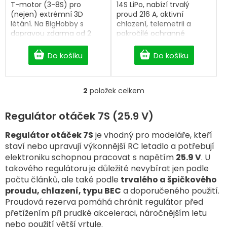
T-motor (3-8S) pro
14S LiPo, nabízí trvalý
(nejen) extrémní 3D
proud 216 A, aktivní
létání. Na BigHobby s
chlazení, telemetrii a
dopravou zdarma od 2
pokročilé ochranné
500 Kč.
funkce pro maximální
výkon a spolehlivost.
Do košíku
Do košíku
2
položek celkem
O
v
l
Regulátor otáček 7S (25.9 V)
á
d
Regulátor otáček 7S
je vhodný pro modeláře, kteří
a
staví nebo upravují výkonnější RC letadlo a potřebují
c
elektroniku schopnou pracovat s napětím
25.9 V
. U
í
takového regulátoru je důležité nevybírat jen podle
p
počtu článků, ale také podle
trvalého a špičkového
r
v
proudu, chlazení, typu BEC
a doporučeného použití.
k
Proudová rezerva pomáhá chránit regulátor před
y
přetížením při prudké akceleraci, náročnějším letu
v
nebo použití větší vrtule.