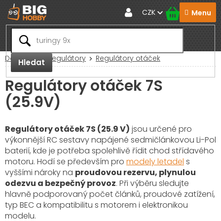
Přejít
CZK
na
obsah
Domů
RC Regulátory
Regulátory otáček
Hledat
Regulátory otáček 7S
(25.9V)
Regulátory otáček 7S (25.9 V)
jsou určené pro
výkonnější RC sestavy napájené sedmičlánkovou Li-Pol
baterií, kde je potřeba spolehlivě řídit chod střídavého
motoru. Hodí se především pro
modely letadel
s
vyššími nároky na
proudovou rezervu, plynulou
odezvu a bezpečný provoz
. Při výběru sledujte
hlavně podporovaný počet článků, proudové zatížení,
typ BEC a kompatibilitu s motorem i elektronikou
modelu.