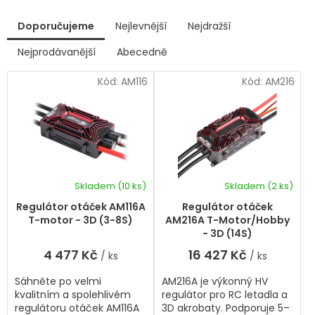
V
Doporučujeme
Nejlevnější
Nejdražší
ý
p
Nejprodávanější
Abecedně
Ř
i
a
s
Kód:
AM116
Kód:
AM216
z
p
e
r
n
í
o
p
d
r
u
o
k
d
Skladem
(10 ks)
Skladem
(2 ks)
t
u
ů
k
Regulátor otáček AM116A
Regulátor otáček
t
T-motor - 3D (3-8S)
AM216A T-Motor/Hobby
ů
- 3D (14S)
4 477 Kč
16 427 Kč
/ ks
/ ks
Sáhněte po velmi
AM216A je výkonný HV
kvalitním a spolehlivém
regulátor pro RC letadla a
regulátoru otáček AM116A
3D akrobaty. Podporuje 5–