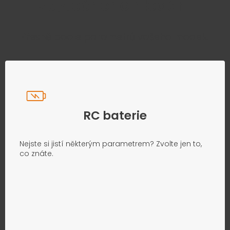
zbytečného hledání
Přesně podle parametrů vašeho modelu
RC baterie
Nejste si jistí některým parametrem? Zvolte jen to,
co znáte.