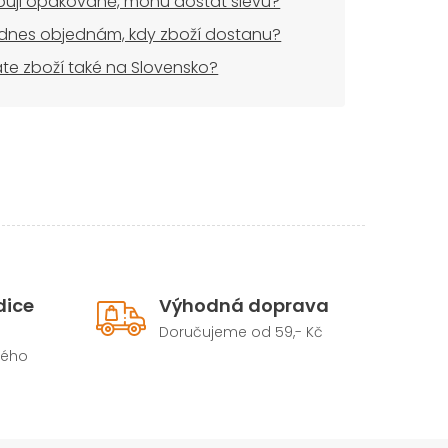
uji opakovaně, mohu dostat slevu?
dnes objednám, kdy zboží dostanu?
áte zboží také na Slovensko?
dice
Výhodná doprava
Doručujeme od 59,- Kč
hého