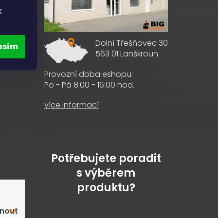
k
Dolní Třešňovec 30
asím
563 01 Lanškroun
ebooku
Provozní doba eshopu:
Po - Pá 8:00 - 16:00 hod.
více informací
Potřebujete poradit
s výběrem
produktu?
nout