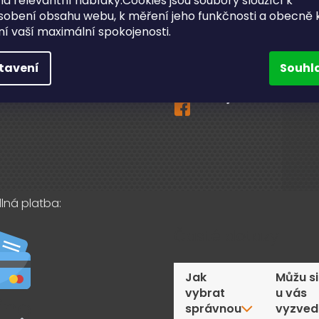
a relevantní nabídky.Cookies jsou soubory sloužící k
sobení obsahu webu, k měření jeho funkčnosti a obecně 
ční a pozáruční servis
ění vaší maximální spokojenosti.
info
@
bighobby.cz
ní odběr v Lanškrouně
731 019 093
tavení
Souhl
akty
Sledujte nás na fac
lná platba:
Časté dotazy
Jak
Můžu si
vybrat
u vás
správnou
vyzved