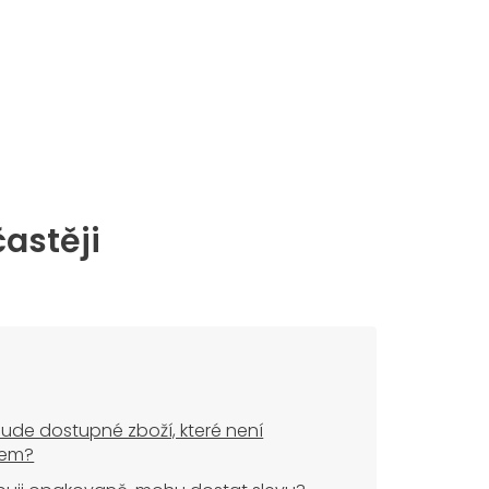
častěji
ude dostupné zboží, které není
dem?