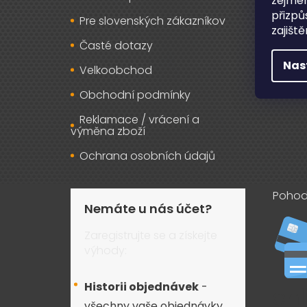
zejmén
přizpů
Pre slovenských zákazníkov
Záru
zajišt
Časté dotazy
Osob
Nas
Velkoobchod
Kont
Obchodní podmínky
Reklamace / vrácení a
výměna zboží
Ochrana osobních údajů
Pohod
Nemáte u nás účet?
Zaregistrujte se a získejte
výhody:
Historii objednávek
-
všechny vaše objednávky