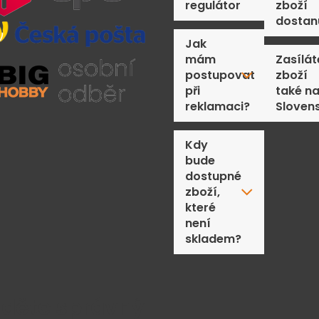
regulátor
zboží
dostan
Jak
mám
Zasílát
postupovat
zboží
při
také n
reklamaci?
Sloven
Kdy
bude
dostupné
zboží,
které
není
skladem?
jděte správný