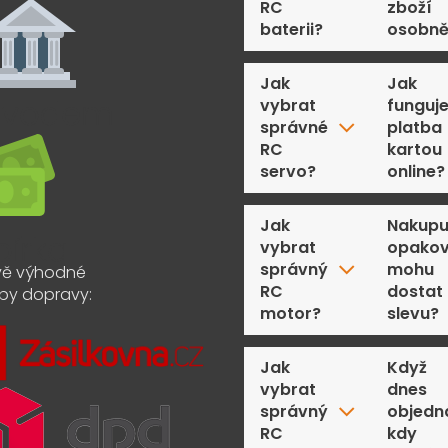
RC
zboží
baterii?
osobn
Jak
Jak
vybrat
funguj
správné
platba
RC
kartou
servo?
online?
Jak
Nakupu
vybrat
opakov
správný
mohu
ě výhodné
RC
dostat
by dopravy:
motor?
slevu?
Jak
Když
vybrat
dnes
správný
objedn
RC
kdy