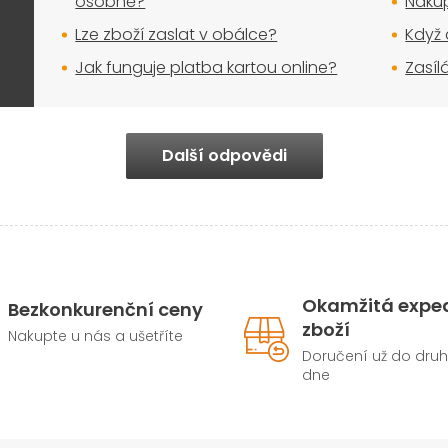
osobně?
Nakup
u
Lze zboží zaslat v obálce?
Když 
Jak funguje platba kartou online?
Zasíl
Další odpovědi
Okamžitá expe
Bezkonkurenční ceny
zboží
Nakupte u nás a ušetříte
Doručení už do dru
dne