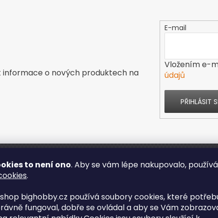
E-mail
Vložením e-ma
t informace o nových produktech na
údajů
PŘIHLÁSIT S
okies to není ono
. Aby se vám lépe nakupovalo, použív
ás
Kontakt
cookies
.
shop bighobby.cz používá soubory cookies, které potřebu
s
rávně fungoval, dobře se ovládal a aby se Vám zobrazov
enze obchodu