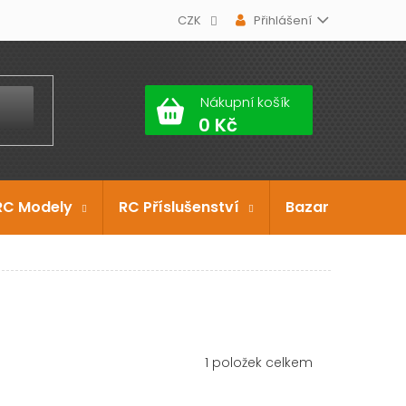
CZK
Přihlášení
Nákupní košík
RC Modely
RC Příslušenství
Bazar
Dárko
1
položek celkem