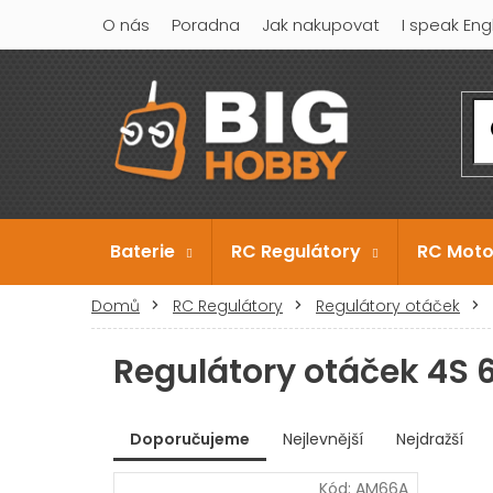
Přejít
O nás
Poradna
Jak nakupovat
I speak Eng
na
obsah
Baterie
RC Regulátory
RC Moto
Domů
RC Regulátory
Regulátory otáček
Regulátory otáček 4S 
V
Doporučujeme
Nejlevnější
Nejdražší
ý
Ř
p
Kód:
AM66A