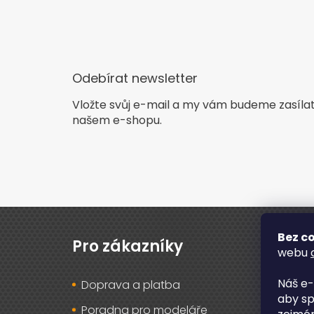
Odebírat newsletter
Vložte svůj e-mail a my vám budeme zasíla
našem e-shopu.
Z
á
Bez co
p
Pro zákazníky
O n
webu
a
t
Náš e-
Doprava a platba
O ná
í
aby sp
Poradna pro modeláře
Rec