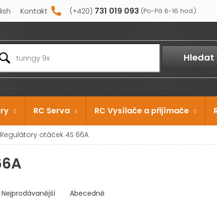
731 019 093
lish
Kontakt
Hledat
ry
RC Serva
RC Vysílače a přijímače
Regulátory otáček 4S 66A
66A
Nejprodávanější
Abecedně