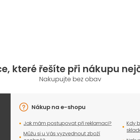
O
v
l
á
d
a
e, které řešíte při nákupu nej
c
í
Nakupujte bez obav
p
r
v
k
y
Nákup na e-shopu
v
ý
Jak mám postupovat při reklamaci?
Kdy b
p
i
skla
Můžu si u Vás vyzvednout zboží
s