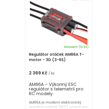
a
i
z
s
e
p
n
r
í
p
o
r
d
o
u
d
k
u
t
k
Skladem
(12 ks)
ů
t
Regulátor otáček AM66A T-
ů
motor - 3D (3-6S)
2 369 Kč
/ ks
AM66A – Výkonný ESC
regulátor s telemetrií pro
RC modely
AM66A je moderní elektronický
regulátor otáček (ESC) určený pro